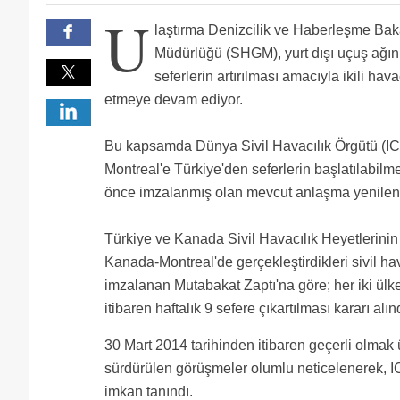
terör örgütünün suikast sonucu öldürdüğü yüzlerce 
Montreal Kanada daki Ermenilerin Kalesidir,burda c
U
dikkat etmek lazımdır...
ve Toronto ) ilk gittigimde yer yurt bilmezken Bana y
Kanada'nın sözde Ermeni Soykırımını Parlamentosun
laştırma Denizcilik ve Haberleşme Baka
Ermenilerdi.Bizim insanlarimiz ise Veba görmüs gibi
Kanada'yla havacılık müzakereleri askıya alınmıştı.
Kanada'da Montreal'den sonra Vancouver'a da doğrud
yada etmeyin bunlar ayri konu .,ama insanlik hery
bu konuda da tükürdüğümüzü yaladık. Eminim ki bir 
Müdürlüğü (SHGM), yurt dışı uçuş ağını
bilmiyorum !! )) da kanada ve onlarin insanlari kadar o
diğer maden yatırımcı (sömürgeci) bozuntularına ra
seferlerin artırılması amacıyla ikili hav
ISTAMBUL degil ISTANBUL etiketi yapistirsalar cok da
etmeye devam ediyor.
Bu kapsamda Dünya Sivil Havacılık Örgütü (I
Montreal'e Türkiye'den seferlerin başlatılabil
önce imzalanmış olan mevcut anlaşma yenilen
Türkiye ve Kanada Sivil Havacılık Heyetlerinin
Kanada-Montreal'de gerçekleştirdikleri sivil h
imzalanan Mutabakat Zaptı'na göre; her iki ülk
itibaren haftalık 9 sefere çıkartılması kararı alın
30 Mart 2014 tarihinden itibaren geçerli olmak 
sürdürülen görüşmeler olumlu neticelenerek, 
imkan tanındı.