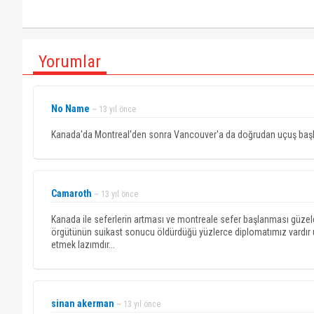
Yorumlar
No Name
~ 13 yıl önce
Kanada'da Montreal'den sonra Vancouver'a da doğrudan uçuş başlat
Camaroth
~ 13 yıl önce
Kanada ile seferlerin artması ve montreale sefer başlanması güzel
örgütünün suikast sonucu öldürdüğü yüzlerce diplomatımız vardır u
etmek lazımdır...
sinan akerman
~ 13 yıl önce