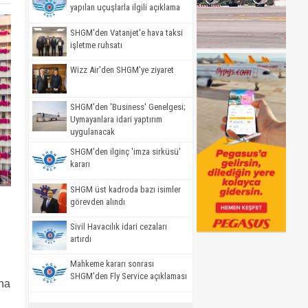
yapılan uçuşlarla ilgili açıklama
SHGM'den Vatanjet'e hava taksi
işletme ruhsatı
Wizz Air'den SHGM'ye ziyaret
SHGM'den 'Business' Genelgesi;
Uymayanlara idari yaptırım
uygulanacak
SHGM'den ilginç 'imza sirküsü'
kararı
SHGM üst kadroda bazı isimler
görevden alındı
Sivil Havacılık idari cezaları
artırdı
Mahkeme kararı sonrası
SHGM'den Fly Service açıklaması
ına