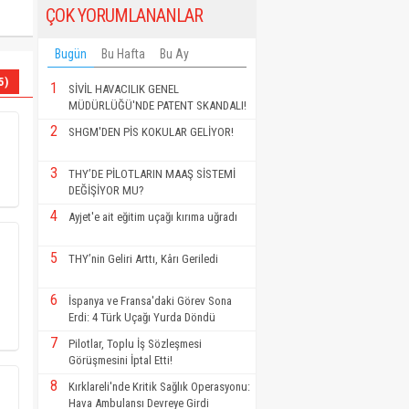
ÇOK YORUMLANANLAR
Bugün
Bu Hafta
Bu Ay
5)
1
SİVİL HAVACILIK GENEL
MÜDÜRLÜĞÜ'NDE PATENT SKANDALI!
2
SHGM'DEN PİS KOKULAR GELİYOR!
3
THY’DE PİLOTLARIN MAAŞ SİSTEMİ
DEĞİŞİYOR MU?
4
Ayjet'e ait eğitim uçağı kırıma uğradı
5
THY’nin Geliri Arttı, Kârı Geriledi
6
İspanya ve Fransa'daki Görev Sona
Erdi: 4 Türk Uçağı Yurda Döndü
7
Pilotlar, Toplu İş Sözleşmesi
Görüşmesini İptal Etti!
8
Kırklareli'nde Kritik Sağlık Operasyonu:
Hava Ambulansı Devreye Girdi