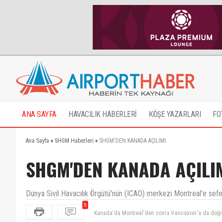
ANA SAYFA
HAVACILIK HABERLERİ
KÖŞE YAZARLARI
FO
Ana Sayfa
»
SHGM Haberleri
»
SHGM'DEN KANADA AÇILIMI
SHGM'DEN KANADA AÇILI
Dünya Sivil Havacılık Örgütü'nün (ICAO) merkezi Montreal'e sefe
5
Kanada ile seferlerin artması ve montreale sefer b