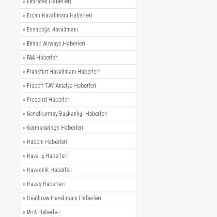
»
Emirates Haberleri
»
Ercan Havalimanı Haberleri
»
Esenboğa Havalimanı
»
Etihad Airways Haberleri
»
FAA Haberleri
»
Frankfurt Havalimanı Haberleri
»
Fraport TAV Antalya Haberleri
»
Freebird Haberleri
»
Genelkurmay Başkanlığı Haberleri
»
Germanwings Haberleri
»
Habom Haberleri
»
Hava İş Haberleri
»
Havacılık Haberleri
»
Havaş Haberleri
»
Heathrow Havalimanı Haberleri
»
IATA Haberleri