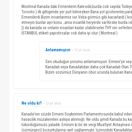
Montreal Kanada daki Ermenilerin Kalesidir,burda cok sayida Türki
Toronto ) ilk gittigimde yer yurt bilmezken Bana yol gösterenler,yar
Ermenilerdi.Bizim insanlarimiz ise Veba görmüs gibi kacarlardi ( k
etmeyin bunlar ayri konu .,ama insanlik heryerde var.Keske burda
)) da kanada ve onlarin insanlari kadar olabilirseler.THY nin seferler
ISTANBUL etiketi yapistirsalar cok daha iyi olur ( Montreal )
Anlamamışsın
~ 13 yıl önce
Sen okuduğun yorumu anlamamışsın. Ermeni'ye veya 
Kanadalı veya Kanadalıdan daha çok Kanadalı Olan Türk
Bizim sözümüz Dünyanın öbür ucunda bulunan Kanad
Ne oldu ki?
~ 13 yıl önce
Kanada'nın sözde Ermeni Soykırımını Parlamentosunda kabul ederek
havacılık müzakereleri askıya alınmıştı. Ne oldu şimdi Kanada bu k
tükürdüğümüzü yaladık. Eminim ki bir de vergi Muafiyet Anlaşması i
(sömürgeci) bozuntularına rant sağlanmıştır. İçimizdeki Kanadalıl