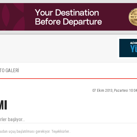
TO GALERİ
07 Ekim 2013, Pazartesi 10:0
MI
rler başlıyor…
aşlanması güzeldir.canadada ve kuzey Amerika'da 3-4milyon ermeni yasar ayrıca asala