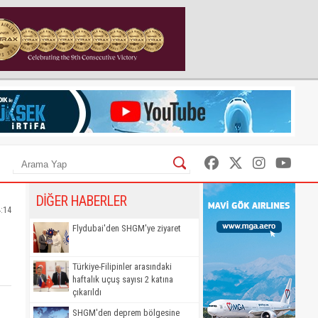
DİĞER HABERLER
4:14
Flydubai'den SHGM'ye ziyaret
Türkiye-Filipinler arasındaki
haftalık uçuş sayısı 2 katına
çıkarıldı
SHGM'den deprem bölgesine