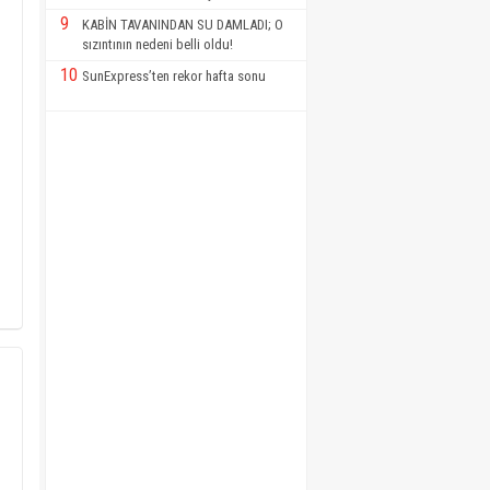
9
KABİN TAVANINDAN SU DAMLADI; O
sızıntının nedeni belli oldu!
10
SunExpress’ten rekor hafta sonu