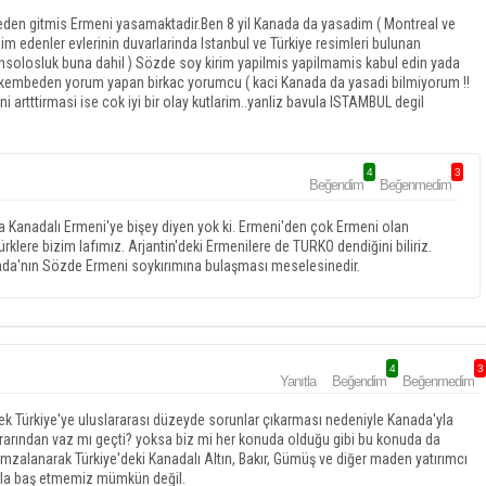
yeden gitmis Ermeni yasamaktadir.Ben 8 yil Kanada da yasadim ( Montreal ve
dim edenler evlerinin duvarlarinda Istanbul ve Türkiye resimleri bulunan
onsolosluk buna dahil ) Sözde soy kirim yapilmis yapilmamis kabul edin yada
 iskembeden yorum yapan birkac yorumcu ( kaci Kanada da yasadi bilmiyorum !!
ini artttirmasi ise cok iyi bir olay kutlarim..yanliz bavula ISTAMBUL degil
4
3
Beğendim
Beğenmedim
Kanadalı Ermeni'ye bişey diyen yok ki. Ermeni'den çok Ermeni olan
lere bizim lafımız. Arjantin'deki Ermenilere de TURKO dendiğini biliriz.
a'nın Sözde Ermeni soykırımına bulaşması meselesinedir.
4
3
Yanıtla
Beğendim
Beğenmedim
 Türkiye'ye uluslararası düzeyde sorunlar çıkarması nedeniyle Kanada'yla
ararından vaz mı geçti? yoksa biz mi her konuda olduğu gibi bu konuda da
mzalanarak Türkiye'deki Kanadalı Altın, Bakır, Gümüş ve diğer maden yatırımcı
arla baş etmemiz mümkün değil.