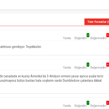
Tüm Yorumlar (
0
0
Yanıtla
Beğendim
Beğenmedim
ılması gerekiyor. Teşekkürler..
1
0
Yanıtla
Beğendim
Beğenmedim
dir.canadada ve kuzey Amerika'da 3-4milyon ermeni yasar ayrıca asala terör
nutmayınız bütün bunları hala soykırım vardır Dumbledore çalanlara dikkat
7
1
Yanıtla
Beğendim
Beğenmedim