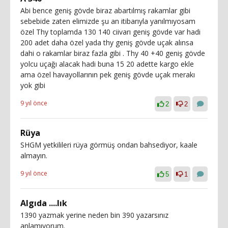
Abi bence geniş gövde biraz abartılmış rakamlar gibi
sebebide zaten elimizde şu an itibarıyla yanılmıyosam
özel Thy toplamda 130 140 ciivarı geniş gövde var hadi
200 adet daha özel yada thy geniş gövde uçak alınsa
dahi o rakamlar biraz fazla gibi . Thy 40 +40 geniş gövde
yolcu uçağı alacak hadi buna 15 20 adette kargo ekle
ama özel havayollarının pek geniş gövde uçak merakı
yok gibi
9 yıl önce
2
2
Rüya
SHGM yetkilileri rüya görmüş ondan bahsediyor, kaale
almayın.
9 yıl önce
5
1
Algıda ....lık
1390 yazmak yerine neden bin 390 yazarsınız
anlamıyorum.