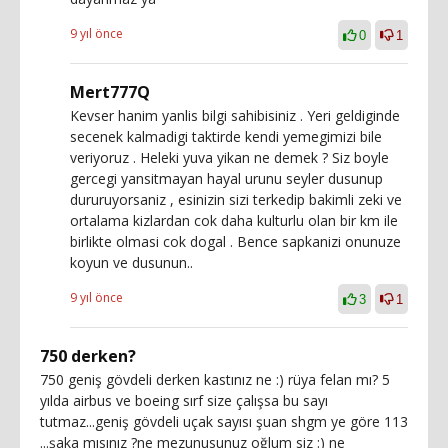
9 yıl önce
0
1
Mert777Q
Kevser hanim yanlis bilgi sahibisiniz . Yeri geldiginde
secenek kalmadigi taktirde kendi yemegimizi bile
veriyoruz . Heleki yuva yikan ne demek ? Siz boyle
gercegi yansitmayan hayal urunu seyler dusunup
dururuyorsaniz , esinizin sizi terkedip bakimli zeki ve
ortalama kizlardan cok daha kulturlu olan bir km ile
birlikte olmasi cok dogal . Bence sapkanizi onunuze
koyun ve dusunun..
9 yıl önce
3
1
750 derken?
750 geniş gövdeli derken kastınız ne :) rüya felan mı? 5
yılda airbus ve boeing sırf size çalışsa bu sayı
tutmaz...geniş gövdeli uçak sayısı şuan shgm ye göre 113
...şaka mısınız ?ne mezunusunuz oğlum siz :) ne