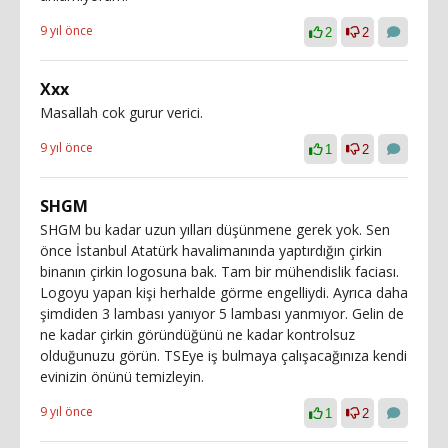
9 yıl önce
2
2
Xxx
Masallah cok gurur verici.
9 yıl önce
1
2
SHGM
SHGM bu kadar uzun yılları düşünmene gerek yok. Sen
önce İstanbul Atatürk havalimanında yaptırdığın çirkin
binanın çirkin logosuna bak. Tam bir mühendislik faciası.
Logoyu yapan kişi herhalde görme engelliydi. Ayrıca daha
şimdiden 3 lambası yanıyor 5 lambası yanmıyor. Gelin de
ne kadar çirkin göründüğünü ne kadar kontrolsuz
olduğunuzu görün. TSEye iş bulmaya çalışacağınıza kendi
evinizin önünü temizleyin.
9 yıl önce
1
2