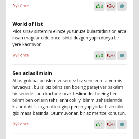
9 yıl önce
0
0
World of list
Pilot sinav sistemini elinize yuzunuze bulastirdiniz.onlarca
insan magdur oldu.once isinizi duzgun yapin.dunya bir
yere kacmiyor.
9 yıl önce
0
0
Sen atlaslimisin
Atlas golobal bu islere erisemez biz senelerimizi vermis
havaciyiz , bu isi biz biliriz sen boeing parayi ver bakalim ,
bir senede sana kactane ucak teslimeder boeing ben
bilirim ben onlarin tehsilerini cok iyi bilirim ,tehsislerinde
kizlar dahi. Ucagin altina girip percin yapiyorlar bizimkiler
gibi masa basinda. Oturmuyorlar, bir az mertce konusun,
9 yıl önce
1
0