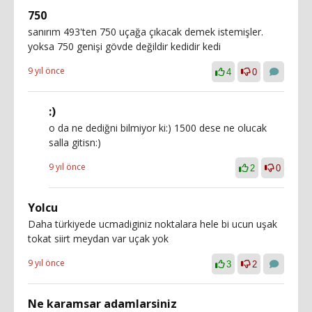
750
sanırım 493'ten 750 uçağa çıkacak demek istemişler.
yoksa 750 genişi gövde değildir kedidir kedi
9 yıl önce
4
0
:)
o da ne dediğni bilmiyor ki:) 1500 dese ne olucak
salla gitisn:)
9 yıl önce
2
0
Yolcu
Daha türkiyede ucmadiginiz noktalara hele bi ucun uşak
tokat siirt meydan var uçak yok
9 yıl önce
3
2
Ne karamsar adamlarsiniz