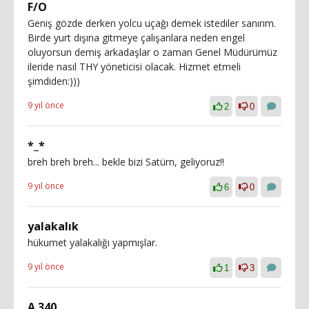
F/O
Geniş gözde derken yolcu uçağı demek istediler sanırım.
Birde yurt dışına gitmeye çalışanlara neden engel
oluyorsun demiş arkadaşlar o zaman Genel Müdürümüz
ileride nasıl THY yöneticisi olacak. Hizmet etmeli
şimdiden:)))
9 yıl önce
2
0
*_*
breh breh breh... bekle bizi Satürn, geliyoruz!!
9 yıl önce
6
0
yalakalık
hükumet yalakalığı yapmışlar.
9 yıl önce
1
3
A 340