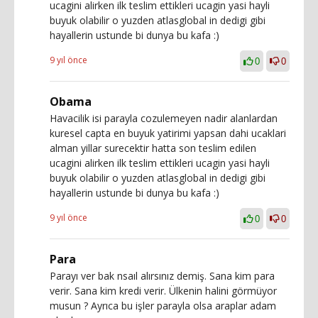
ucagini alirken ilk teslim ettikleri ucagin yasi hayli
buyuk olabilir o yuzden atlasglobal in dedigi gibi
hayallerin ustunde bi dunya bu kafa :)
9 yıl önce
0
0
Obama
Havacilik isi parayla cozulemeyen nadir alanlardan
kuresel capta en buyuk yatirimi yapsan dahi ucaklari
alman yillar surecektir hatta son teslim edilen
ucagini alirken ilk teslim ettikleri ucagin yasi hayli
buyuk olabilir o yuzden atlasglobal in dedigi gibi
hayallerin ustunde bi dunya bu kafa :)
9 yıl önce
0
0
Para
Parayı ver bak nsaıl alırsınız demiş. Sana kim para
verir. Sana kim kredi verir. Ülkenin halini görmüyor
musun ? Ayrıca bu işler parayla olsa araplar adam