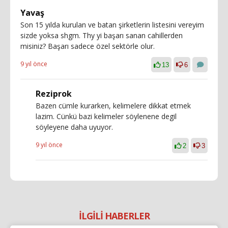
Yavaş
Son 15 yılda kurulan ve batan şirketlerin listesini vereyim
sizde yoksa shgm. Thy yi başarı sanan cahillerden
misiniz? Başarı sadece özel sektörle olur.
9 yıl önce
13
6
Reziprok
Bazen cümle kurarken, kelimelere dikkat etmek
lazim. Cünkü bazi kelimeler söylenene degil
söyleyene daha uyuyor.
9 yıl önce
2
3
İLGİLİ HABERLER