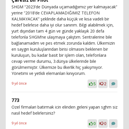
SHGM “2023’de Dünyada uçamadığıımız yer kalmayacak”
yerine “2018’de CEVAPLAMADIĞIMIZ TELEFON
KALMAYACAK” şeklinde daha küçük ve kısa vadeli bir
hedef belirlese daha iyi olur sanırım. Bilgi alabilmek için,
yurt dışından tam 4 gün ve günde yaklaşık 20 defa
telefonla SHGM’ne ulaşmaya çalıştım. Sentralerine bile
bağlanamadım ve pes etmek zorunda kaldım. Ülkemizin
en saygın kuruluşlarından birisi olmasını beklenen bir
kuruluşun, bu kadar basit bir işlem olan, telefonlara
cevap verme durumu, 3.dünya ülkelerinde bile
görülmemiştir. Ülkemize bu ilkerlik hiç yakışmıyor.
Yönetimi ve yetkili elemanları kınıyorum.
9 yıl önce
5
2
773
Ozel firmalari batirmak icin elinden geleni yapan sghm siz
nasil hedef belirlersiniz?
9 yıl önce
0
0