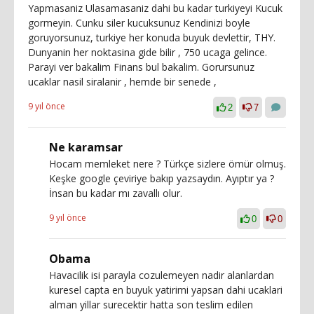
Yapmasaniz Ulasamasaniz dahi bu kadar turkiyeyi Kucuk
gormeyin. Cunku siler kucuksunuz Kendinizi boyle
goruyorsunuz, turkiye her konuda buyuk devlettir, THY.
Dunyanin her noktasina gide bilir , 750 ucaga gelince.
Parayi ver bakalim Finans bul bakalim. Gorursunuz
ucaklar nasil siralanir , hemde bir senede ,
9 yıl önce
2
7
Ne karamsar
Hocam memleket nere ? Türkçe sizlere ömür olmuş.
Keşke google çeviriye bakıp yazsaydın. Ayıptır ya ?
İnsan bu kadar mı zavallı olur.
9 yıl önce
0
0
Obama
Havacilik isi parayla cozulemeyen nadir alanlardan
kuresel capta en buyuk yatirimi yapsan dahi ucaklari
alman yillar surecektir hatta son teslim edilen