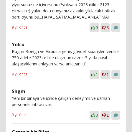
yiyorsunuz ne içiyorsunuz?yoksa o 2023 diilde 2123
olmasın :) yalan dolu dünyanız az kaldı yıkılacak tipik ak
parti oyunu bu...HAYAL SATMA...MASAL ANLATMA!!!
9 yıl önce
9
3
Yolcu
Bugün Boeign ve Airbus'a geniş gövdeli siparişleri verilse
750 adete 2023'te bile ulaşmamız zor. 5 yılda nasıl
ulaşacaklarını anlayan varsa anlatsın ltf
9 yıl önce
1
1
Shgm
Yeni bir binaya ve içinde çalışan deneyimli ve uzman
personele ihtitacı var.
9 yıl önce
0
1
Çaresiz bir Pilot