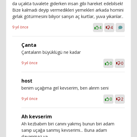
da uçakta tuvalete giderken insan gibi hareket edebilsek!
Bize kalmadı deyip vermedikleri yemekleri arkada homini
gırlak götürmesini biliyor sarışın aç kurtlar, yuva yıkanlar..
9 yıl önce
4
4
Çanta
Çantaların büyüklügü ne kadar
9 yıl önce
0
0
host
benim uçağıma gel kevserim, ben alırım seni
9 yıl önce
0
2
Ah kevserim
Ah kezbabım biri canını yakmış bunun biri adam
sanıp uçağa sanmış kevserimi... Buna adam
dayanmaz ya