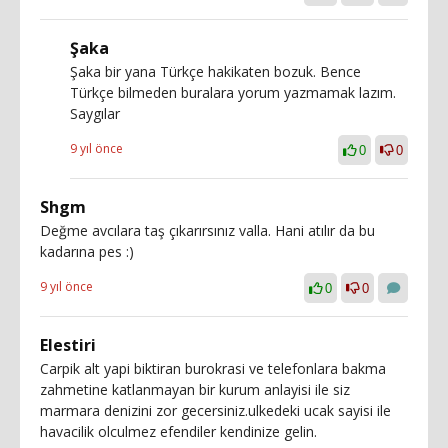
Şaka
Şaka bir yana Türkçe hakikaten bozuk. Bence
Türkçe bilmeden buralara yorum yazmamak lazım.
Saygılar
9 yıl önce
0
0
Shgm
Değme avcılara taş çıkarırsınız valla. Hani atılır da bu
kadarına pes :)
9 yıl önce
0
0
Elestiri
Carpik alt yapi biktiran burokrasi ve telefonlara bakma
zahmetine katlanmayan bir kurum anlayisi ile siz
marmara denizini zor gecersiniz.ulkedeki ucak sayisi ile
havacilik olculmez efendiler kendinize gelin.