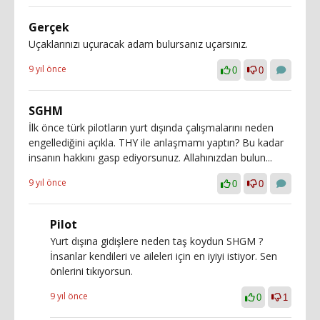
Gerçek
Uçaklarınızı uçuracak adam bulursanız uçarsınız.
9 yıl önce
0
0
SGHM
İlk önce türk pilotların yurt dışında çalışmalarını neden
engellediğini açıkla. THY ile anlaşmamı yaptın? Bu kadar
insanın hakkını gasp ediyorsunuz. Allahınızdan bulun...
9 yıl önce
0
0
Pilot
Yurt dışına gidişlere neden taş koydun SHGM ?
İnsanlar kendileri ve aileleri için en iyiyi istiyor. Sen
önlerini tıkıyorsun.
9 yıl önce
0
1