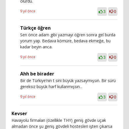
olurdu.
9 yıl önce
3
0
Türkçe öğren
Sen önce adam gibi yazmayı öğren sonra gel burda
yorum yap. Bedava kömüre, bedava ekmeğe, bu
kadar beyin anca.
9 yıl önce
3
0
Ahh be birader
Bir de Türkiye’nin t sini büyük yazsaymışsın. Bir sürü
gereksiz büyük harf kullanmışsın...
9 yıl önce
3
0
Kevser
Havayolu firmaları (özellikle THY) geniş gövde uçak
almadan önce şu geniş gövdeli hostesleri işten çıkarsa