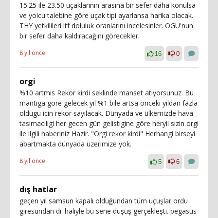
15.25 ile 23.50 uçaklarının arasına bir sefer daha konulsa
ve yolcu talebine göre uçak tipi ayarlansa harika olacak.
THY yetkilileri ltf doluluk oranlarını incelesinler. OGU'nun
bir sefer daha kaldıracağını görecekler.
8 yıl önce
16
0
orgi
%10 artmis Rekor kirdi seklinde manset atiyorsunuz. Bu
mantiga göre gelecek yil %1 bile artsa önceki yildan fazla
oldugu icin rekor sayilacak. Dünyada ve ülkemizde hava
tasimaciligi her gecen gün gelistigine göre heryil sizin orgi
ile ilgili haberiniz Hazir. "Orgi rekor kirdi" Herhangi birseyi
abartmakta dünyada üzerimize yok.
8 yıl önce
5
6
dış hatlar
geçen yıl samsun kapalı olduğundan tüm uçuşlar ordu
giresundan dı. haliyle bu sene düşüş gerçekleşti. pegasus