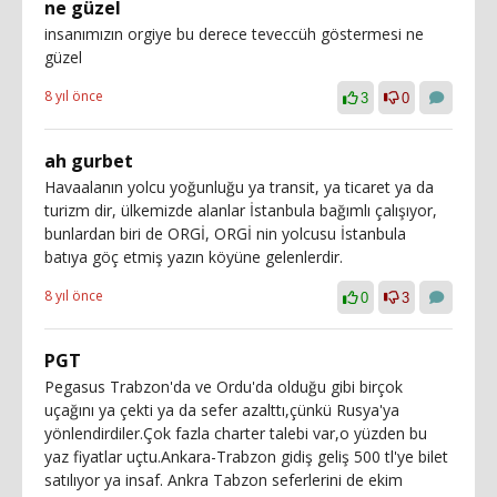
ne güzel
insanımızın orgiye bu derece teveccüh göstermesi ne
güzel
8 yıl önce
3
0
ah gurbet
Havaalanın yolcu yoğunluğu ya transit, ya ticaret ya da
turizm dir, ülkemizde alanlar İstanbula bağımlı çalışıyor,
bunlardan biri de ORGİ, ORGİ nin yolcusu İstanbula
batıya göç etmiş yazın köyüne gelenlerdir.
8 yıl önce
0
3
PGT
Pegasus Trabzon'da ve Ordu'da olduğu gibi birçok
uçağını ya çekti ya da sefer azalttı,çünkü Rusya'ya
yönlendirdiler.Çok fazla charter talebi var,o yüzden bu
yaz fiyatlar uçtu.Ankara-Trabzon gidiş geliş 500 tl'ye bilet
satılıyor ya insaf. Ankra Tabzon seferlerini de ekim