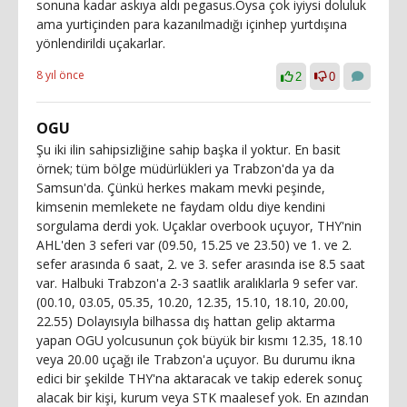
sonuna kadar askıya aldı pegasus.Oysa çok iyiysi doluluk
ama yurtiçinden para kazanılmadığı içinhep yurtdışına
yönlendirildi uçakarlar.
8 yıl önce
2
0
OGU
Şu iki ilin sahipsizliğine sahip başka il yoktur. En basit
örnek; tüm bölge müdürlükleri ya Trabzon'da ya da
Samsun'da. Çünkü herkes makam mevki peşinde,
kimsenin memlekete ne faydam oldu diye kendini
sorgulama derdi yok. Uçaklar overbook uçuyor, THY'nin
AHL'den 3 seferi var (09.50, 15.25 ve 23.50) ve 1. ve 2.
sefer arasında 6 saat, 2. ve 3. sefer arasında ise 8.5 saat
var. Halbuki Trabzon'a 2-3 saatlik aralıklarla 9 sefer var.
(00.10, 03.05, 05.35, 10.20, 12.35, 15.10, 18.10, 20.00,
22.55) Dolayısıyla bilhassa dış hattan gelip aktarma
yapan OGU yolcusunun çok büyük bir kısmı 12.35, 18.10
veya 20.00 uçağı ile Trabzon'a uçuyor. Bu durumu ikna
edici bir şekilde THY'na aktaracak ve takip ederek sonuç
alacak bir kişi, kurum veya STK maalesef yok. En azından