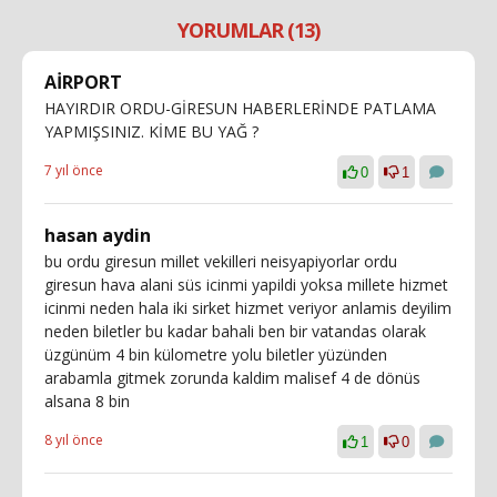
YORUMLAR (13)
AİRPORT
HAYIRDIR ORDU-GİRESUN HABERLERİNDE PATLAMA
YAPMIŞSINIZ. KİME BU YAĞ ?
7 yıl önce
0
1
hasan aydin
bu ordu giresun millet vekilleri neisyapiyorlar ordu
giresun hava alani süs icinmi yapildi yoksa millete hizmet
icinmi neden hala iki sirket hizmet veriyor anlamis deyilim
neden biletler bu kadar bahali ben bir vatandas olarak
üzgünüm 4 bin külometre yolu biletler yüzünden
arabamla gitmek zorunda kaldim malisef 4 de dönüs
alsana 8 bin
8 yıl önce
1
0