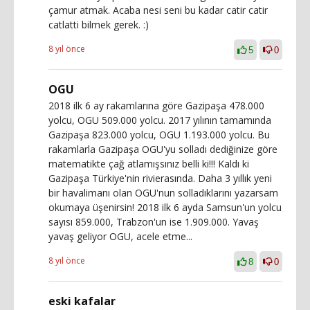
çamur atmak. Acaba nesi seni bu kadar catir catir
catlatti bilmek gerek. :)
8 yıl önce
5
0
OGU
2018 ilk 6 ay rakamlarına göre Gazipaşa 478.000
yolcu, OGU 509.000 yolcu. 2017 yılının tamamında
Gazipaşa 823.000 yolcu, OGU 1.193.000 yolcu. Bu
rakamlarla Gazipaşa OGU'yu solladı dediğinize göre
matematikte çağ atlamışsınız belli ki!!! Kaldı ki
Gazipaşa Türkiye'nin rivierasında. Daha 3 yıllık yeni
bir havalimanı olan OGU'nun solladıklarını yazarsam
okumaya üşenirsin! 2018 ilk 6 ayda Samsun'un yolcu
sayısı 859.000, Trabzon'un ise 1.909.000. Yavaş
yavaş geliyor OGU, acele etme...
8 yıl önce
8
0
eski kafalar