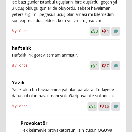
ise bazı günler istanbul uçuşlarını bire düşürdü. geçen yıl
3 uçuş olduğu günler de oluyordu, sebebi havalimanı
yetersizliği mi. pegasus uçuş planlaması mı bilemedim.
sun express dusseldorf, köln ve izmir uçuşu var
8 yıl önce
0
4
haftalık
Haftalık PR görevi tamamlanmıştır.
8 yıl önce
1
7
Yazık
Yazık oldu bu havaalanına yatırılan paralara. Türkiyede
daha atıl olan havalimanı yok. Gazipaşa bile solladı sizi
8 yıl önce
1
16
Provokatör
Tek kelimeyle provakatörsün. Isin gücün OGU'ya