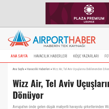
ANA SAYFA
HAVACILIK HABERLERİ
KÖŞE YAZARLARI
FO
Ana Sayfa
»
Havacılık Haberleri
»
Wizz Air, Tel Aviv Uçuşlarına Beklenenden Erk
Wizz Air, Tel Aviv Uçuşla
Dönüyor
Avrupa'nın önde gelen düşük maliyetli havayolu şirketlerinden Wizz