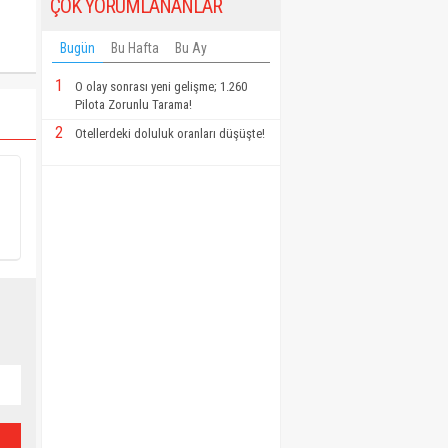
ÇOK YORUMLANANLAR
Bugün
Bu Hafta
Bu Ay
1
O olay sonrası yeni gelişme; 1.260
Pilota Zorunlu Tarama!
2
Otellerdeki doluluk oranları düşüşte!