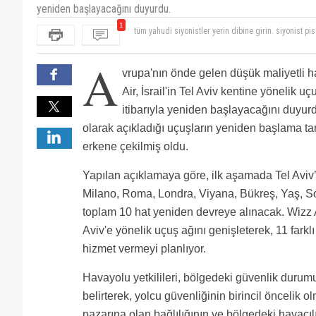
yeniden başlayacağını duyurdu.
1
tüm yahudi siyonistler yerin dibine girin. siyonist pis
A
vrupa'nın önde gelen düşük maliyetli h
Air, İsrail'in Tel Aviv kentine yönelik 
itibarıyla yeniden başlayacağını duyur
olarak açıkladığı uçuşların yeniden başlama tar
erkene çekilmiş oldu.
Yapılan açıklamaya göre, ilk aşamada Tel Aviv
Milano, Roma, Londra, Viyana, Bükreş, Yaş, So
toplam 10 hat yeniden devreye alınacak. Wizz Ai
Aviv'e yönelik uçuş ağını genişleterek, 11 farkl
hizmet vermeyi planlıyor.
Havayolu yetkilileri, bölgedeki güvenlik durumu
belirterek, yolcu güvenliğinin birincil öncelik o
pazarına olan bağlılığının ve bölgedeki havacıl