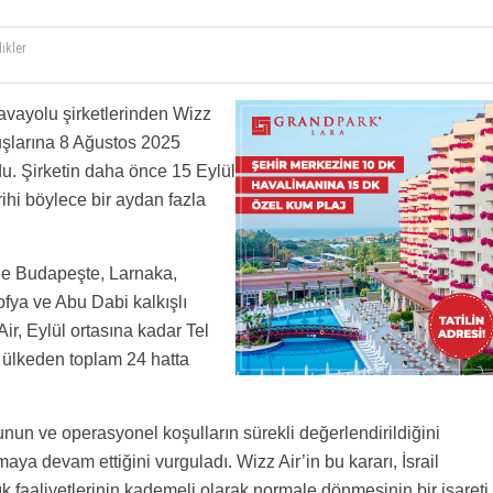
likler
avayolu şirketlerinden Wizz
uçuşlarına 8 Ağustos 2025
du. Şirketin daha önce 15 Eylül
ihi böylece bir aydan fazla
’e Budapeşte, Larnaka,
fya ve Abu Dabi kalkışlı
r, Eylül ortasına kadar Tel
ı ülkeden toplam 24 hatta
nun ve operasyonel koşulların sürekli değerlendirildiğini
lmaya devam ettiğini vurguladı. Wizz Air’in bu kararı, İsrail
ık faaliyetlerinin kademeli olarak normale dönmesinin bir işareti