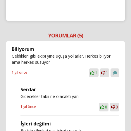
YORUMLAR (5)
Biliyorum
Geldikleri gibi ekibi yine uçuşa yollarlar. Herkes biliyor
ama herkes susuyor
1 yıl önce
1
1
Serdar
Gidecekler tabii ne olacakti yani
1 yıl önce
0
0
İşleri değilmi
Bu işin cilveleri var, işimiz uçmak.