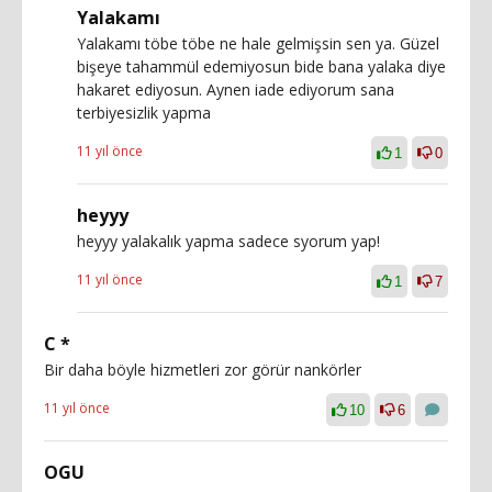
Yalakamı
Yalakamı töbe töbe ne hale gelmişsin sen ya. Güzel
bişeye tahammül edemiyosun bide bana yalaka diye
hakaret ediyosun. Aynen iade ediyorum sana
terbiyesizlik yapma
11 yıl önce
1
0
heyyy
heyyy yalakalık yapma sadece syorum yap!
11 yıl önce
1
7
C *
Bir daha böyle hizmetleri zor görür nankörler
11 yıl önce
10
6
OGU