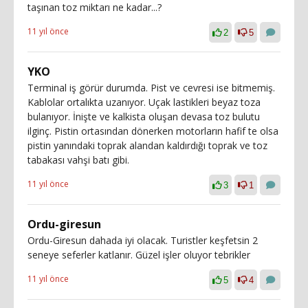
taşınan toz miktarı ne kadar...?
11 yıl önce
2
5
YKO
Terminal iş görür durumda. Pist ve cevresi ise bitmemiş.
Kablolar ortalıkta uzanıyor. Uçak lastikleri beyaz toza
bulanıyor. İnişte ve kalkista oluşan devasa toz bulutu
ilginç. Pistin ortasından dönerken motorların hafif te olsa
pistin yanındaki toprak alandan kaldırdığı toprak ve toz
tabakası vahşi batı gibi.
11 yıl önce
3
1
Ordu-giresun
Ordu-Giresun dahada iyi olacak. Turistler keşfetsin 2
seneye seferler katlanır. Güzel işler oluyor tebrikler
11 yıl önce
5
4