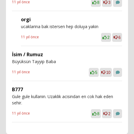
11 yıl önce
8
3
orgi
ucaklarina bak istersen hep doluya yakin
11 yıl önce
2
6
İsim / Rumuz
Büyüksün Tayyip Baba
11 yıl önce
5
10
B777
Gule gule kullanin. Uzaklik acisindan en cok hak eden
sehir.
11 yıl önce
8
2