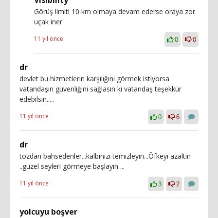
Görüş limiti 10 km olmaya devam ederse oraya zor
uçak iner
11 yıl önce
0
0
dr
devlet bu hizmetlerin karşılığını görmek istiyorsa
vatandaşın güvenliğini sağlasın ki vatandaş teşekkür
edebilsin.....
11 yıl önce
0
6
dr
tozdan bahsedenler...kalbinizi temizleyin...Öfkeyi azaltın
..guzel seyleri görmeye başlayın ...
11 yıl önce
3
2
yolcuyu boşver