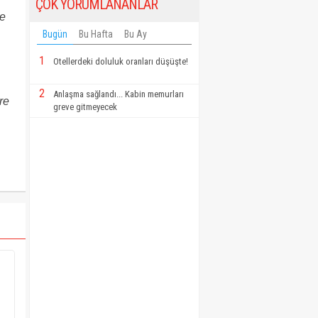
ÇOK YORUMLANANLAR
ve
Bugün
Bu Hafta
Bu Ay
1
Otellerdeki doluluk oranları düşüşte!
2
Anlaşma sağlandı... Kabin memurları
re
greve gitmeyecek