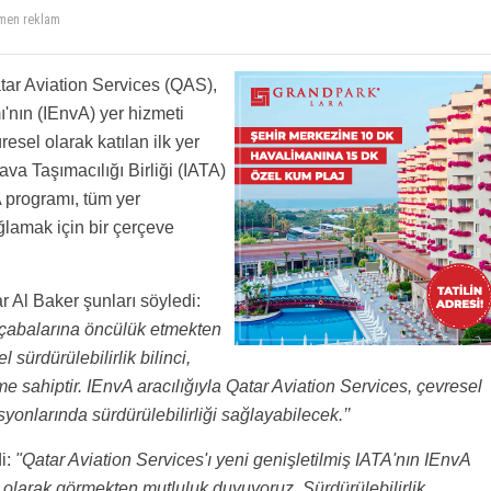
amen reklam
tar Aviation Services (QAS),
nın (IEnvA) yer hizmeti
resel olarak katılan ilk yer
ava Taşımacılığı Birliği (IATA)
A programı, tüm yer
ğlamak için bir çerçeve
 Al Baker şunları söyledi:
a çabalarına öncülük etmekten
ürdürülebilirlik bilinci,
e sahiptir. IEnvA aracılığıyla Qatar Aviation Services, çevresel
onlarında sürdürülebilirliği sağlayabilecek.’’
i:
"Qatar Aviation Services'ı yeni genişletilmiş IATA'nın IEnvA
ı olarak görmekten mutluluk duyuyoruz. Sürdürülebilirlik,