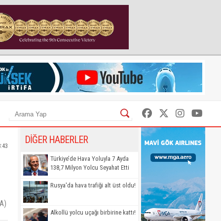
DİĞER HABERLER
8:43
Türkiye’de Hava Yoluyla 7 Ayda
138,7 Milyon Yolcu Seyahat Etti
Rusya'da hava trafiği alt üst oldu!
TA)
Alkollü yolcu uçağı birbirine kattı!