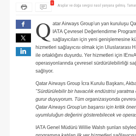
1
Araplar ve doğa sevgisi nasıl yanyana gelmiş. Tam
Q
atar Airways Group'un yan kuruluşu Qa
IATA Çevresel Değerlendirme Programı'
sağlayıcıları için yeni genişlemesine kü
hizmetleri sağlayıcısı olmak için Uluslararası H
ile ortaklığını duyurdu. Yer hizmetleri için IEnv
operasyonlarında çevresel sürdürülebilirliği sa
sağlıyor.
Qatar Airways Group İcra Kurulu Başkanı, Akbar
"Sürdürülebilir bir havacılık endüstrisi yaratm
gurur duyuyorum. Tüm organizasyonda çevresel s
Qatar Airways Group'un başarısı için kritik önem
uyumluluğun değerini gösterebilecek ve operasy
IATA Genel Müdürü Willie Walsh şunları söyled
programına katılan ilk yer hizmetleri sağlayıcıs