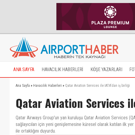
ANA SAYFA
HAVACILIK HABERLERİ
KÖŞE YAZARLARI
FO
Ana Sayfa
»
Havacılık Haberleri
»
Qatar Aviation Services ile IATA'dan iş birliği
Qatar Aviation Services ile
Qatar Airways Group'un yan kuruluşu Qatar Aviation Services (Q
sağlayıcıları için yeni genişlemesine küresel olarak katılan ilk yer
ile ortaklığını duyurdu.