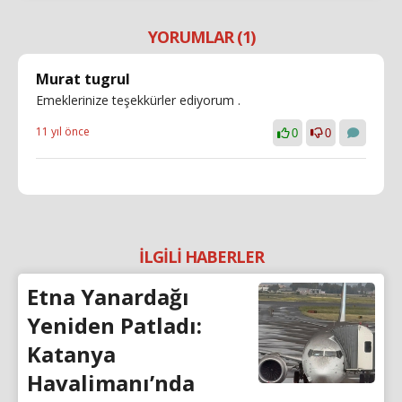
YORUMLAR (1)
Murat tugrul
Emeklerinize teşekkürler ediyorum .
11 yıl önce
0
0
İLGİLİ HABERLER
Etna Yanardağı
Yeniden Patladı:
Katanya
Havalimanı’nda