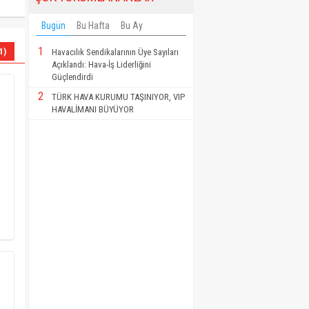
Bugün
Bu Hafta
Bu Ay
1
1)
Havacılık Sendikalarının Üye Sayıları
Açıklandı: Hava-İş Liderliğini
Güçlendirdi
2
TÜRK HAVA KURUMU TAŞINIYOR, VIP
HAVALİMANI BÜYÜYOR