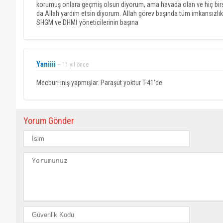
korumuş onlara geçmiş olsun diyorum, ama havada olan ve hiç birşey
da Allah yardım etsin diyorum. Allah görev başında tüm imkansızlık
SHGM ve DHMİ yöneticilerinin başına
Yaniiii
~ 11 yıl önce
Mecburi iniş yapmışlar. Paraşüt yoktur T-41'de.
Yorum Gönder