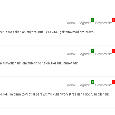
1
6
Yanıtla
Beğendim
Beğenmedim
ceğiz masalları anlatıyorsunuz...kıra kıra uçak bırakmadınız..bravo
1
0
Yanıtla
Beğendim
Beğenmedim
a Kuvvetleri'nin envanterinde halen T-41 bulunmaktadır.
0
0
Yanıtla
Beğendim
Beğenmedim
 T-41 kaldımı? 2-Pilotlar paraşüt mü kullanıyor? Biraz daha doğru bilgiler alıp,