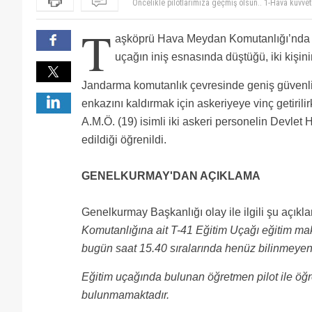
alıp, doğru bilgilendirseniz.........
t-41 te paraşüt varmı
televizyonda da ikisi paraşütle atladı, yaralanan olm
T
Kesin asker kökenlidir pilotlar ;)
aşköprü Hava Meydan Komutanlığı’nda e
Bir son dakika haberi de ben vereyim. DHMİnin muhte
verilirken çöktü. Son 2 saattir herkes sağa sola koş
Mecburi iniş yapmışlar. Paraşüt yoktur T-41'de.
uçağın iniş esnasında düştüğü, iki kişinin
pilotlarımızı korumuş onlara geçmiş olsun diyorum, 
Bilmeden sallamayin, t 41 de cirrus gibi parasut ac
ekip ve pilotlara da Allah yardım etsin diyorum. All
parasut acar, yalovada kac kere gordum parasut act
Bi hadise yaşanmış yorumlara bak ya. Herkes hazır 
Jandarma komutanlık çevresinde geniş güvenlik
yardım etsin. Tüm vebali SHGM ve DHMİ yöneticileri
gelmiş burda ahkam kesiyor millet.geçmiş olsun...
Bu kadar beceriksizlk olur yaa..birde çıkmış yabancı
enkazını kaldırmak için askeriyeye vinç getirili
T-41 ile uçarken paraşüt alınmıyor sadece meyvest al
A.M.Ö. (19) isimli iki askeri personelin Devlet
edildiği öğrenildi.
GENELKURMAY'DAN AÇIKLAMA
Genelkurmay Başkanlığı olay ile ilgili şu açıkl
Komutanlığına ait T-41 Eğitim Uçağı eğitim 
bugün saat 15.40 sıralarında henüz bilinmeyen 
Eğitim uçağında bulunan öğretmen pilot ile öğren
bulunmamaktadır.