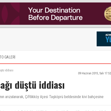
TO GALERİ
ştü iddiası
09 Haziran 2015, Salı 17:5
çağı düştü iddiası
n arızalanarak, Çiftlikköy ilçesi Taşköprü beldesinde kivi bahçesine
eri envanterinde T-41 kaldımı? 2-Pilotlar paraşüt mü kullanıyor? Biraz daha doğru bilgiler