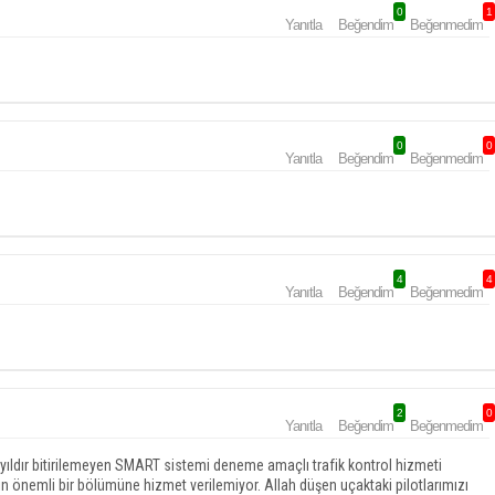
0
1
Yanıtla
Beğendim
Beğenmedim
0
0
Yanıtla
Beğendim
Beğenmedim
4
4
Yanıtla
Beğendim
Beğenmedim
2
0
Yanıtla
Beğendim
Beğenmedim
yıldır bitirilemeyen SMART sistemi deneme amaçlı trafik kontrol hizmeti
ın önemli bir bölümüne hizmet verilemiyor. Allah düşen uçaktaki pilotlarımızı