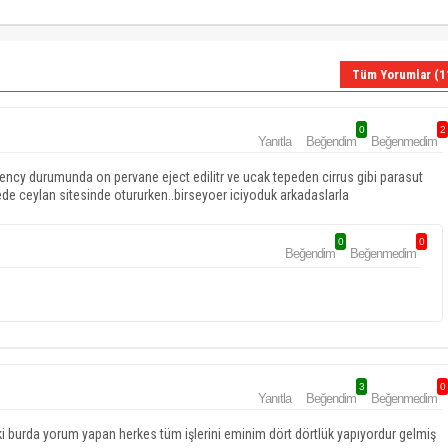
Tüm Yorumlar (1
0
2
Yanıtla
Beğendim
Beğenmedim
gency durumunda on pervane eject edilitr ve ucak tepeden cirrus gibi parasut
de ceylan sitesinde otururken..birseyoer iciyoduk arkadaslarla
0
0
Beğendim
Beğenmedim
3
0
Yanıtla
Beğendim
Beğenmedim
i burda yorum yapan herkes tüm işlerini eminim dört dörtlük yapıyordur gelmiş