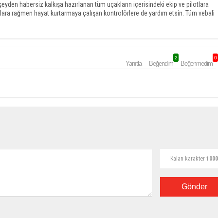
den habersiz kalkışa hazırlanan tüm uçakların içerisindeki ekip ve pilotlara
lara rağmen hayat kurtarmaya çalışan kontrolörlere de yardım etsin. Tüm vebali
2
0
Yanıtla
Beğendim
Beğenmedim
Kalan karakter
1000
Gönder