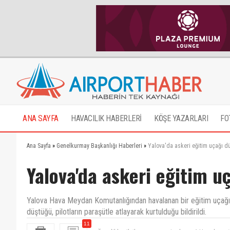
ANA SAYFA
HAVACILIK HABERLERİ
KÖŞE YAZARLARI
FO
Ana Sayfa
»
Genelkurmay Başkanlığı Haberleri
»
Yalova'da askeri eğitim uçağı dü
Yalova'da askeri eğitim u
Yalova Hava Meydan Komutanlığından havalanan bir eğitim uçağını
düştüğü, pilotların paraşütle atlayarak kurtulduğu bildirildi.
Öncelikle pilotlarımıza geçmiş olsun.. 1-Hava kuvvetl
11