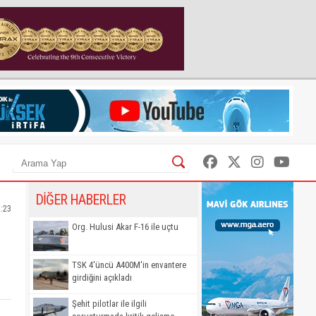
DİĞER HABERLER
2:23
Org. Hulusi Akar F-16 ile uçtu
TSK 4'üncü A400M'in envantere
girdiğini açıkladı
Şehit pilotlar ile ilgili