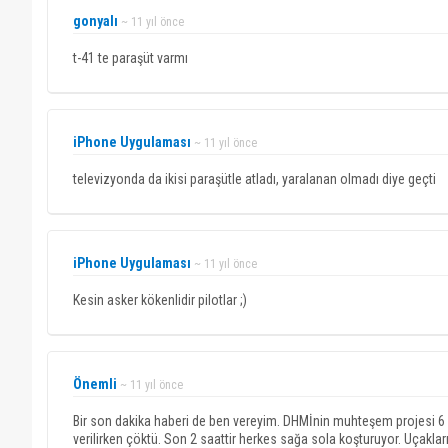
gonyalı
~ 11 yıl önce
t-41 te paraşüt varmı
iPhone Uygulaması
~ 11 yıl önce
televizyonda da ikisi paraşütle atladı, yaralanan olmadı diye geçti
iPhone Uygulaması
~ 11 yıl önce
Kesin asker kökenlidir pilotlar ;)
Önemli
~ 11 yıl önce
Bir son dakika haberi de ben vereyim. DHMİnin muhteşem projesi 6 
verilirken çöktü. Son 2 saattir herkes sağa sola koşturuyor. Uçaklar