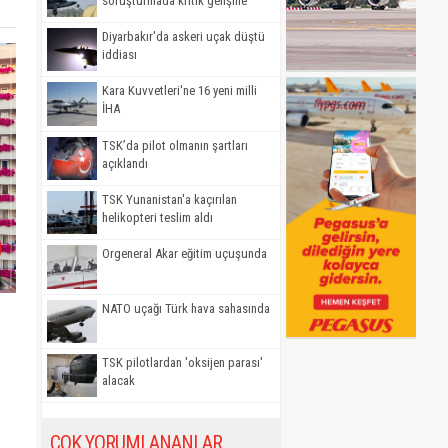
soruşturmada kritik gelişme
Diyarbakır'da askeri uçak düştü
iddiası
Kara Kuvvetleri'ne 16 yeni milli
İHA
TSK’da pilot olmanın şartları
açıklandı
TSK Yunanistan'a kaçırılan
helikopteri teslim aldı
Orgeneral Akar eğitim uçuşunda
NATO uçağı Türk hava sahasında
TSK pilotlardan 'oksijen parası'
alacak
ÇOK YORUMLANANLAR