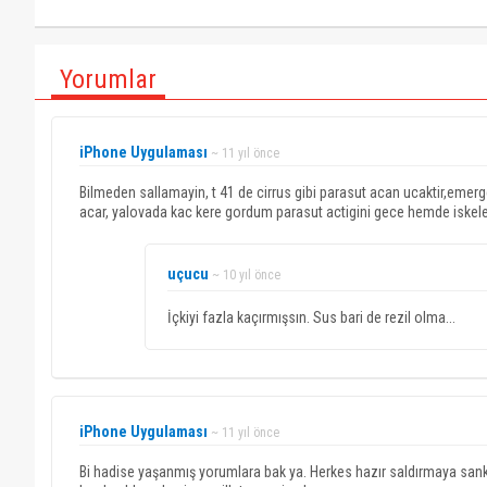
Yorumlar
iPhone Uygulaması
~ 11 yıl önce
Bilmeden sallamayin, t 41 de cirrus gibi parasut acan ucaktir,emer
acar, yalovada kac kere gordum parasut actigini gece hemde iskele
uçucu
~ 10 yıl önce
İçkiyi fazla kaçırmışsın. Sus bari de rezil olma...
iPhone Uygulaması
~ 11 yıl önce
Bi hadise yaşanmış yorumlara bak ya. Herkes hazır saldırmaya sank