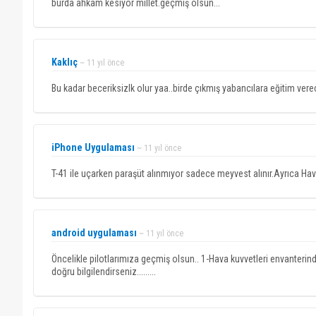
burda ahkam kesiyor millet.geçmiş olsun...
Kaklıç
~ 11 yıl önce
Bu kadar beceriksizlk olur yaa..birde çıkmış yabancılara eğitim vere
iPhone Uygulaması
~ 11 yıl önce
T-41 ile uçarken paraşüt alınmıyor sadece meyvest alınır.Ayrıca Hav
android uygulaması
~ 11 yıl önce
Öncelikle pilotlarımıza geçmiş olsun.. 1-Hava kuvvetleri envanterinde
doğru bilgilendirseniz.........