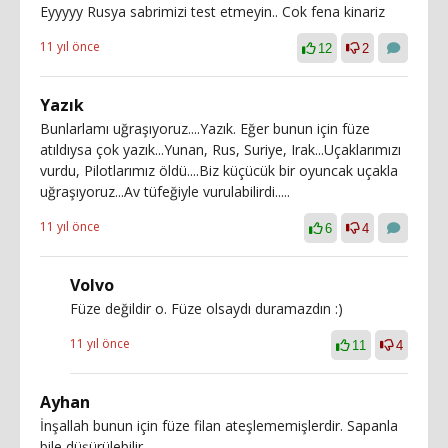
Eyyyyy Rusya sabrimizi test etmeyin.. Cok fena kinariz
11 yıl önce
12
2
Yazık
Bunlarlamı uğraşıyoruz....Yazık. Eğer bunun için füze
atıldıysa çok yazık...Yunan, Rus, Suriye, Irak...Uçaklarımızı
vurdu, Pilotlarımız öldü....Biz küçücük bir oyuncak uçakla
uğraşıyoruz...Av tüfeğiyle vurulabilirdi.....
11 yıl önce
6
4
Volvo
Füze değildir o. Füze olsaydı duramazdın :)
11 yıl önce
11
4
Ayhan
İnşallah bunun için füze filan ateşlememişlerdir. Sapanla
bile düşürülebilir.