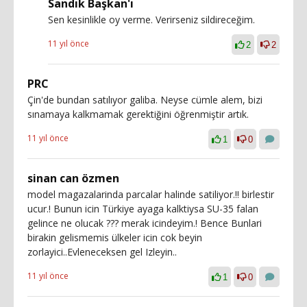
Sandık Başkan'ı
Sen kesinlikle oy verme. Verirseniz sildireceğim.
11 yıl önce
2
2
PRC
Çin'de bundan satılıyor galiba. Neyse cümle alem, bizi
sınamaya kalkmamak gerektiğini öğrenmiştir artık.
11 yıl önce
1
0
sinan can özmen
model magazalarinda parcalar halinde satiliyor.!! birlestir
ucur.! Bunun icin Türkiye ayaga kalktiysa SU-35 falan
gelince ne olucak ??? merak icindeyim.! Bence Bunlari
birakin gelismemis ülkeler icin cok beyin
zorlayici..Evleneceksen gel Izleyin..
11 yıl önce
1
0