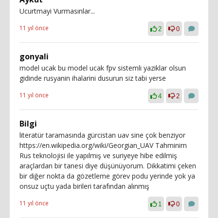
Ucurtmayi Vurmasınlar...
11 yıl önce
2
0
gonyali
model ucak bu model ucak fpv sistemli yaziklar olsun
gidinde rusyanin ihalarini dusurun siz tabi yerse
11 yıl önce
4
2
Bilgi
literatür taramasında gürcistan uav sine çok benziyor
https://en.wikipedia.org/wiki/Georgian_UAV Tahminim
Rus teknolojisi ile yapılmış ve suriyeye hibe edilmiş
araçlardan bir tanesi diye düşünüyorum. Dikkatimi çeken
bir diğer nokta da gözetleme görev podu yerinde yok ya
onsuz uçtu yada birileri tarafından alınmış
11 yıl önce
1
0