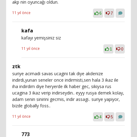
akp nin oyuncağı oldun.
11 yıl önce
6
7
kafa
kafayı yemişsiniz siz
11 yıl önce
1
0
ztk
suriye acimadi savas ucagini tak diye akdenize
indirdi,yunan seneler once indirmisti,sen hala 3 ikaz ile
iha indirdim diye heryerde ilk haber gec, sikiysa rus
ucagina 3 ikaz verip indirseydin.. eyyy rusya demek kolay,
adam senin sinirini gecmis, indir assagi.. suriye yapiyor,
bizde globally foss..
11 yıl önce
4
5
773