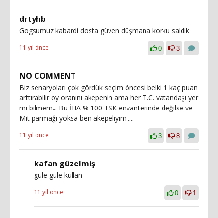
drtyhb
Gogsumuz kabardi dosta güven düşmana korku saldik
11 yıl önce
0
3
NO COMMENT
Biz senaryoları çok gördük seçim öncesi belki 1 kaç puan
arttırabilir oy oranını akepenin ama her T.C. vatandaşı yer
mi bilmem... Bu İHA % 100 TSK envanterinde değilse ve
Mit parmağı yoksa ben akepeliyim.....
11 yıl önce
3
8
kafan güzelmiş
güle güle kullan
11 yıl önce
0
1