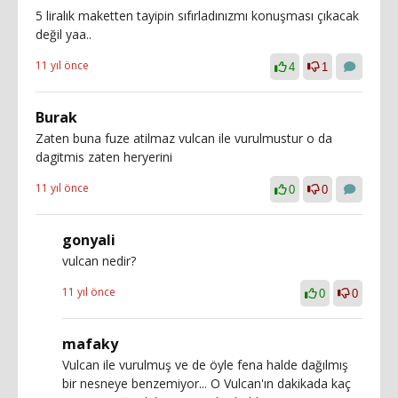
5 liralık maketten tayipin sıfırladınızmı konuşması çıkacak
değil yaa..
11 yıl önce
4
1
Burak
Zaten buna fuze atilmaz vulcan ile vurulmustur o da
dagitmis zaten heryerini
11 yıl önce
0
0
gonyali
vulcan nedir?
11 yıl önce
0
0
mafaky
Vulcan ile vurulmuş ve de öyle fena halde dağılmış
bir nesneye benzemiyor... O Vulcan'ın dakikada kaç