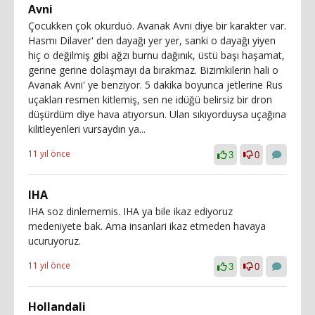
Avni
Çocukken çok okurduö. Avanak Avni diye bir karakter var.
Hasmı Dilaver' den dayağı yer yer, sanki o dayağı yiyen
hiç o değilmiş gibi ağzı burnu dağınık, üstü başı haşamat,
gerine gerine dolaşmayı da bırakmaz. Bizimkilerin hali o
Avanak Avni' ye benziyor. 5 dakika boyunca jetlerine Rus
uçakları resmen kitlemiş, sen ne idüğü belirsiz bir dron
düşürdüm diye hava atıyorsun. Ulan sıkıyorduysa uçağına
kilitleyenleri vursaydın ya...
11 yıl önce
3
0
IHA
IHA soz dinlememis. IHA ya bile ikaz ediyoruz
medeniyete bak. Ama insanlari ikaz etmeden havaya
ucuruyoruz.
11 yıl önce
3
0
Hollandali