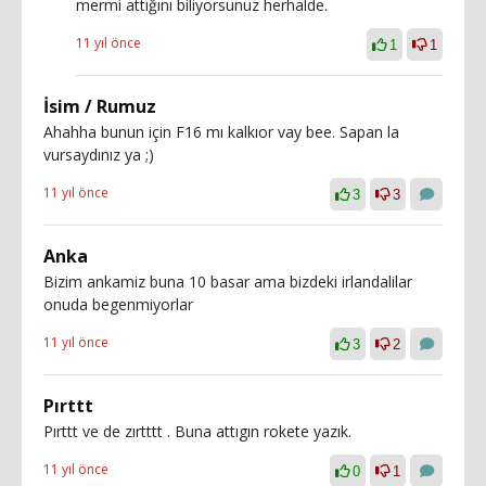
mermi attığını biliyorsunuz herhalde.
11 yıl önce
1
1
İsim / Rumuz
Ahahha bunun için F16 mı kalkıor vay bee. Sapan la
vursaydınız ya ;)
11 yıl önce
3
3
Anka
Bizim ankamiz buna 10 basar ama bizdeki irlandalilar
onuda begenmiyorlar
11 yıl önce
3
2
Pırttt
Pırttt ve de zırtttt . Buna attıgın rokete yazık.
11 yıl önce
0
1