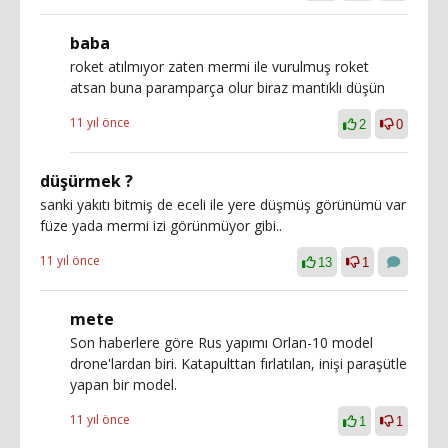
baba
roket atılmıyor zaten mermi ile vurulmuş roket
atsan buna paramparça olur biraz mantıklı düşün
11 yıl önce
2
0
düşürmek ?
sanki yakıtı bitmiş de eceli ile yere düşmüş görünümü var
füze yada mermi izi görünmüyor gibi..
11 yıl önce
13
1
mete
Son haberlere göre Rus yapımı Orlan-10 model
drone'lardan biri. Katapulttan fırlatılan, inişi paraşütle
yapan bir model.
11 yıl önce
1
1