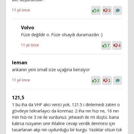
11 yıl önce
8
3
Volvo
Füze değildir o. Füze olsaydı duramazdın :)
11 yıl önce
7
4
leman
ankanın yeni small size uçağına benziyor
11 yıl önce
2
1
121,5
1 bu iha da VHF alıcı verici yok. 121.5 i dinlemedi zaten o
gövdeye tekrarlayıcı da konmaz. 2 iha nın hızı ne, 16 nın
min hızı ne 3 ne ile vurdunuz. jetwash ile mi düştü. bana
kalırsa rusyanın sınır ihlaline cevap verdik denmesi için
tasarlanan akp nin uydurduğu bir kurgu. Yazıklar olsun tsk