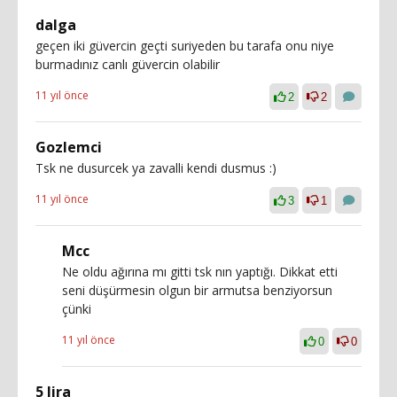
dalga
geçen iki güvercin geçti suriyeden bu tarafa onu niye
burmadınız canlı güvercin olabilir
11 yıl önce
2
2
Gozlemci
Tsk ne dusurcek ya zavalli kendi dusmus :)
11 yıl önce
3
1
Mcc
Ne oldu ağırına mı gitti tsk nın yaptığı. Dikkat etti
seni düşürmesin olgun bir armutsa benziyorsun
çünki
11 yıl önce
0
0
5 lira