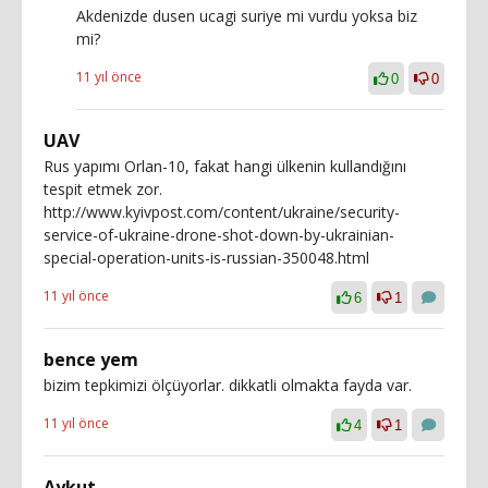
Akdenizde dusen ucagi suriye mi vurdu yoksa biz
mi?
11 yıl önce
0
0
UAV
Rus yapımı Orlan-10, fakat hangi ülkenin kullandığını
tespit etmek zor.
http://www.kyivpost.com/content/ukraine/security-
service-of-ukraine-drone-shot-down-by-ukrainian-
special-operation-units-is-russian-350048.html
11 yıl önce
6
1
bence yem
bizim tepkimizi ölçüyorlar. dikkatli olmakta fayda var.
11 yıl önce
4
1
Aykut