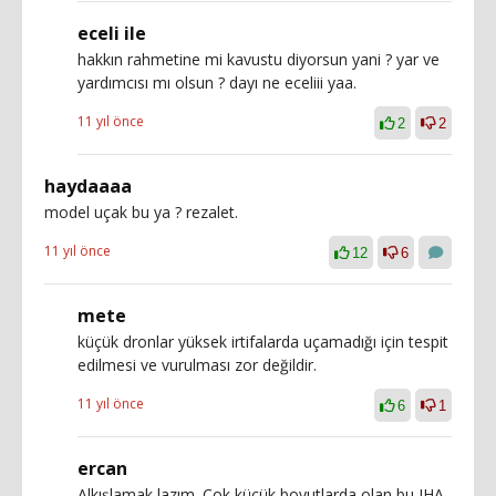
eceli ile
hakkın rahmetine mi kavustu diyorsun yani ? yar ve
yardımcısı mı olsun ? dayı ne eceliii yaa.
11 yıl önce
2
2
haydaaaa
model uçak bu ya ? rezalet.
11 yıl önce
12
6
mete
küçük dronlar yüksek irtifalarda uçamadığı için tespit
edilmesi ve vurulması zor değildir.
11 yıl önce
6
1
ercan
Alkışlamak lazım. Çok küçük boyutlarda olan bu IHA