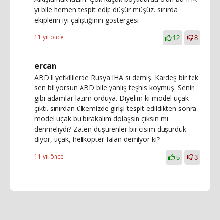
yı bile hemen tespit edip düşür müşüz. sınırda
ekiplerin iyi çalıştığının göstergesi.
11 yıl önce
12
8
ercan
ABD'li yetkililerde Rusya IHA sı demiş. Kardeş bir tek
sen biliyorsun ABD bile yanlış teşhis koymuş. Senin
gibi adamlar lazım orduya. Diyelim ki model uçak
çıktı. sınırdan ülkemizde girişi tespit edildikten sonra
model uçak bu bırakalım dolaşsın çıksın mı
denmeliydi? Zaten düşürenler bir cisim düşürdük
diyor, uçak, helikopter falan demiyor ki?
11 yıl önce
5
3