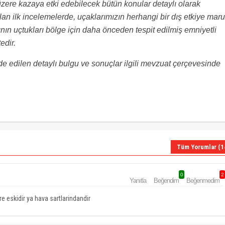
üzere kazaya etki edebilecek bütün konular detaylı olarak
an ilk incelemelerde, uçaklarımızın herhangi bir dış etkiye mar
ının uçtukları bölge için daha önceden tespit edilmiş emniyetli
edir.
 edilen detaylı bulgu ve sonuçlar ilgili mevzuat çerçevesinde
Tüm Yorumlar (1
0
2
Yanıtla
Beğendim
Beğenmedim
re eskidir ya hava sartlarindandir