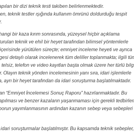
ılan bir dizi teknik testi takiben belirlenmektedir.
, teknik testler ışığında kullanım ömrünü doldurduğu tespit
.
angi bir kaza kırım sonrasında, yüzeysel hiçbir açıklama
urulan teknik ve ehil bir heyet tarafından bilimsel yöntemlerle
erisinde yürütülen süreçte; emniyet inceleme heyeti ve ayrıca
si detaylı olarak incelenerek tüm deliller toplanmakta; ilgili tü
telsiz, telefon ve video kayıtları başta olmak üzere her türlü bilg
. Olayın teknik yönden incelemesinin yanı sıra, idari işlemlerle
, ayrı bir heyet tarafından da idari soruşturma başlatılmaktadır.
an “Emniyet İncelemesi Sonuç Raporu” hazırlanmaktadır. Bu
yapılması ve benzer kazaların yaşanmaması için gerekli tedbirler
aporun yayımlanmasının ardından kazanın sebep veya sebepleri
idari soruşturmalar başlatılmıştır. Bu kapsamda teknik sebepler,