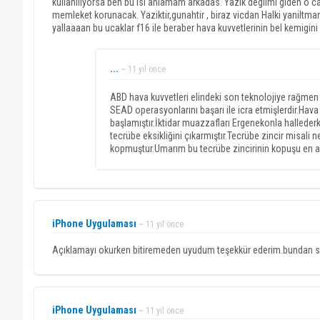
kullaniliyorsa ben bu isi anlamam arkadas. Yazik degilmi giden o ca
memleket korunacak. Yaziktir,gunahtir , biraz vicdan Halki yanilt
yallaaaan bu ucaklar f16 ile beraber hava kuvvetlerinin bel kemigini
...
~ 11 yıl önce
ABD hava kuvvetleri elindeki son teknolojiye rağmen 
SEAD operasyonlarını başarı ile icra etmişlerdir.Hava
başlamıştır.İktidar muazzafları Ergenekonla hallederk
tecrübe eksikliğini çıkarmıştır.Tecrübe zincir misali n
kopmuştur.Umarım bu tecrübe zincirinin kopuşu en az c
iPhone Uygulaması
~ 11 yıl önce
Açıklamayı okurken bitiremeden uyudum teşekkür ederim.bundan son
iPhone Uygulaması
~ 11 yıl önce