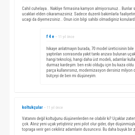
Cahil cuhelaya... Nakliye firmasina kamyon almiyorsunuz... Bunlar
ucaklari elden cikaramazsiniz. Sadece duzenli bakimlarla faaliyetin
ucagi da diyemezsiniz... Onun icin bilgi sahibi olmadiginiz konulard
f 4 e
~ 11 yıl önce
hikaye anlatmayın burada, 70 model üreticisinin bile
yaptırılan sonrasında yakıt tankı arızası bulunan uçakl
hangi teknoloji, hangi daha üst modeli, adamlar kullanmı
durmaz kardeşim. ben eski olduğu için bu kaza oldu 
parça kullanırsınız, modernizasyon dersiniz milyon dol
bütçeyi de ben mi düşüneyim.
koltukçular
~ 11 yıl önce
Vatanını değil koltuğunu düşünenlerden ne olabilir ki? Uçaklar zate
çok. Alırız yeni uçak yetiştiririz yeni pilot olur gider, diye düşünm
topraga verir geri cekiliriz adamlarin dusuncesi. Bu daha buyuk bir z