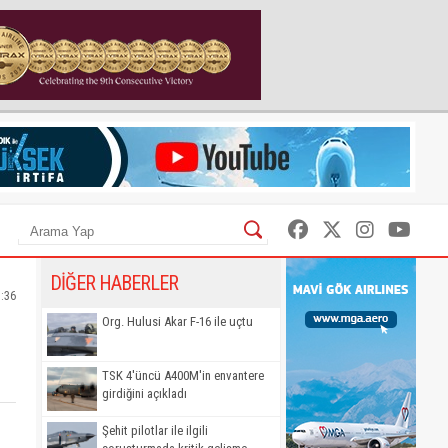
DİĞER HABERLER
5:36
Org. Hulusi Akar F-16 ile uçtu
TSK 4'üncü A400M'in envantere
girdiğini açıkladı
Şehit pilotlar ile ilgili