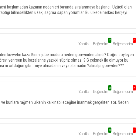
emesi başlamadan kazanın nedenleri basında sıralanmaya başlandı. Üzücü olan
in yaptığı bilimsellikten uzak, saçma sapan yorumlar. Bu ülkede herkes herşeyi
7
0
Yanıtla
Beğendim
Beğenmedim
iden kuvvetin kaza Kırım şube müdürü neden görevinden alındı? Doğru söyleyen
örevi verirsen bu kazalar ne yazıkki süpriz olmaz. 9 G çekmek ile olmuyor bu
ı nı örtdüğün gibi ...niye almadanın veya alamadın Yalınalpi görevden???
0
6
Yanıtla
Beğendim
Beğenmedim
erle ve bunlara rağmen ülkenin kalkınabileceğine inanmak gerçekten zor. Neden
0
6
Yanıtla
Beğendim
Beğenmedim