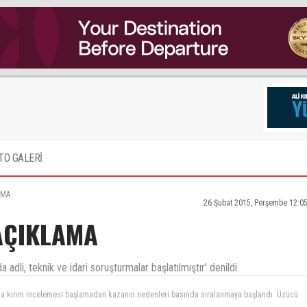
TO GALERİ
AMA
26 Şubat 2015, Perşembe 12:0
AÇIKLAMA
dli, teknik ve idari soruşturmalar başlatılmıştır' denildi.
unun üzerine giden kuvvetin kaza Kırım şube müdürü neden görevinden alındı? Doğru