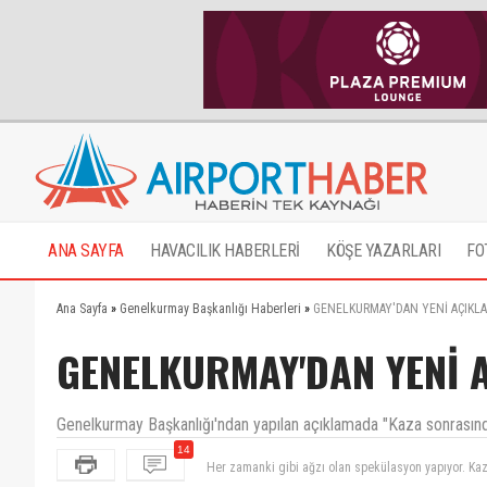
ANA SAYFA
HAVACILIK HABERLERİ
KÖŞE YAZARLARI
FO
Ana Sayfa
»
Genelkurmay Başkanlığı Haberleri
»
GENELKURMAY'DAN YENİ AÇIKL
GENELKURMAY'DAN YENİ 
Genelkurmay Başkanlığı'ndan yapılan açıklamada "Kaza sonrasında a
14
Aynı filonun bu kazadan 9 ay öncesi kazasında kon