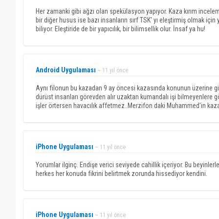
Her zamanki gibi ağzı olan spekülasyon yapıyor. Kaza kırım incel
bir diğer husus ise bazı insanların sırf TSK' yı eleştirmiş olmak iç
biliyor. Eleştiride de bir yapıcılık, bir bilimsellik olur. İnsaf ya hu!
Android Uygulaması
~ 11 yıl önce
Aynı filonun bu kazadan 9 ay öncesi kazasında konunun üzerine g
dürüst insanları görevden alır uzaktan kumandalı işi bilmeyenlere g
işler örtersen havacılık affetmez..Merzifon daki Muhammed'in kazas
iPhone Uygulaması
~ 11 yıl önce
Yorumlar ilginç. Endişe verici seviyede cahillik içeriyor. Bu beyinl
herkes her konuda fikrini belirtmek zorunda hissediyor kendini.
iPhone Uygulaması
~ 11 yıl önce