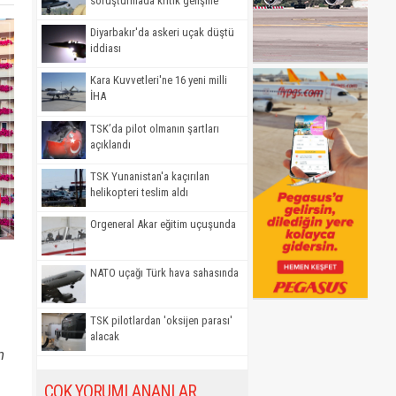
soruşturmada kritik gelişme
Diyarbakır'da askeri uçak düştü
iddiası
Kara Kuvvetleri'ne 16 yeni milli
İHA
TSK’da pilot olmanın şartları
açıklandı
TSK Yunanistan'a kaçırılan
helikopteri teslim aldı
Orgeneral Akar eğitim uçuşunda
NATO uçağı Türk hava sahasında
TSK pilotlardan 'oksijen parası'
alacak
n
ÇOK YORUMLANANLAR