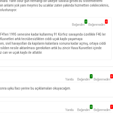
nlara. Yarin obur gun herhangi bir ulkeyle savasa girsek bu sistemlerlemi
manin anlami yok yani meymis bu ucaklar zaten yakinda hizmetten cekilecekmis,
 olusturuyor.
0
0
Beğendim
Beğenmedim
F4'leri 1995 senesine kadar kullanmış 91 Körfez savaşında özellikle F4G ler
 Kuvvetleri artık tecrübesizlikten ciddi uçak kaybı yaşamaya
en, sivil havayolları da kapılarını kalanlara sonuna kadar açmış, ortaya ciddi
esilden nesile aktarılması gerekirken artık bu zincir Hava Kuvvetleri içinde
an ve uçak kaybı ile atlatılır.
7
0
Yanıtla
Beğendim
Beğenmedim
ra uyku llacı yerine bu açıklamaları okuyacağım.
0
7
Yanıtla
Beğendim
Beğenmedim