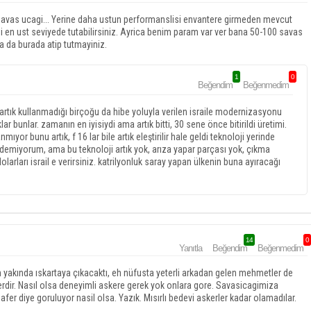
 savas ucagi... Yerine daha ustun performanslisi envantere girmeden mevcut
i en ust seviyede tutabilirsiniz. Ayrica benim param var ver bana 50-100 savas
a da burada atip tutmayiniz.
1
0
Beğendim
Beğenmedim
 artık kullanmadığı birçoğu da hibe yoluyla verilen israile modernizasyonu
ar bunlar. zamanın en iyisiydi ama artık bitti, 30 sene önce bitirildi üretimi.
yor bunu artık, f 16 lar bile artık eleştirilir hale geldi teknoloji yerinde
demiyorum, ama bu teknoloji artık yok, arıza yapar parçası yok, çıkma
arları israil e verirsiniz. katrilyonluk saray yapan ülkenin buna ayıracağı
14
0
Yanıtla
Beğendim
Beğenmedim
n yakında ıskartaya çıkacaktı, eh nüfusta yeterli arkadan gelen mehmetler de
üşlerdir. Nasıl olsa deneyimli askere gerek yok onlara gore. Savasicagimiza
afer diye goruluyor nasil olsa. Yazık. Mısırlı bedevi askerler kadar olamadılar.