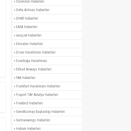
»
Corendon Haberleri
»
Delta Airlines Haberleri
»
DHMİ Haberleri
»
EASA Haberleri
»
easyJet Haberleri
»
Emirates Haberleri
»
Ercan Havalimanı Haberleri
»
Esenboğa Havalimanı
»
Etihad Airways Haberleri
»
FAA Haberleri
»
Frankfurt Havalimanı Haberleri
»
Fraport TAV Antalya Haberleri
»
Freebird Haberleri
»
Genelkurmay Başkanlığı Haberleri
»
Germanwings Haberleri
»
Habom Haberleri