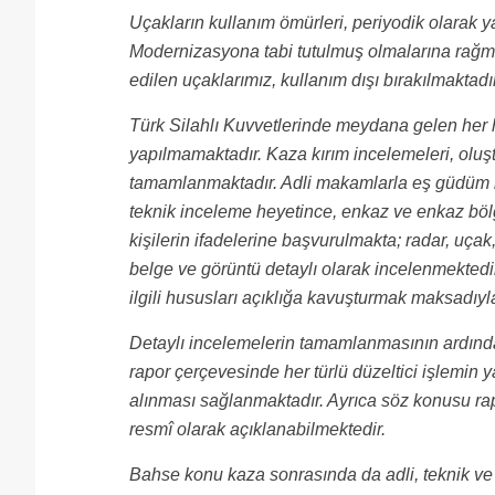
Uçakların kullanım ömürleri, periyodik olarak yap
Modernizasyona tabi tutulmuş olmalarına rağmen
edilen uçaklarımız, kullanım dışı bırakılmaktadır
Türk Silahlı Kuvvetlerinde meydana gelen her h
yapılmamaktadır. Kaza kırım incelemeleri, oluşt
tamamlanmaktadır. Adli makamlarla eş güdüm iç
teknik inceleme heyetince, enkaz ve enkaz bölge
kişilerin ifadelerine başvurulmakta; radar, uçak, 
belge ve görüntü detaylı olarak incelenmektedir
ilgili hususları açıklığa kavuşturmak maksadıyla
Detaylı incelemelerin tamamlanmasının ardınd
rapor çerçevesinde her türlü düzeltici işlemin 
alınması sağlanmaktadır. Ayrıca söz konusu r
resmî olarak açıklanabilmektedir.
Bahse konu kaza sonrasında da adli, teknik ve 