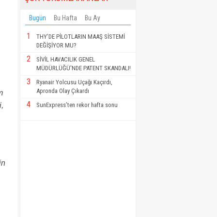
Bugün
Bu Hafta
Bu Ay
1
THY’DE PİLOTLARIN MAAŞ SİSTEMİ
DEĞİŞİYOR MU?
2
SİVİL HAVACILIK GENEL
MÜDÜRLÜĞÜ'NDE PATENT SKANDALI!
3
Ryanair Yolcusu Uçağı Kaçırdı,
Apronda Olay Çıkardı
m
4
i,
SunExpress’ten rekor hafta sonu
in