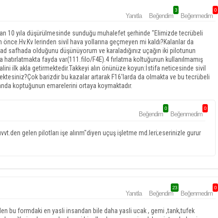
3
0
Yanıtla
Beğendim
Beğenmedim
dan 10 yıla düşürülmesinde sunduğu muhalefet şerhinde "Elimizde tecrübeli
rin önce.Hv.Kv lerinden sivil hava yollarına geçmeyen mi kaldı?Kalanlar da
.had safhada olduğunu düşünüyorum ve karaladığınız uçağın iki pilotunun
da hatırlatmakta fayda var(111.filo/F4E).4 fırlatma koltuğunun kullanılmamış
ini ilk akla getirmektedir.Takkeyi alın önünüze koyun:İstifa neticesinde sivil
mektesiniz?Çok barizdir bu kazalar artarak F16'larda da olmakta ve bu tecrübeli
 oranda koptuğunun emarelerini ortaya koymaktadır.
0
0
Beğendim
Beğenmedim
t.den gelen pilotları işe alırım"diyen uçuş işletme md.leri;eserinizle gurur
23
0
Yanıtla
Beğendim
Beğenmedim
en bu formdaki en yasli insandan bile daha yasli ucak , gemi ,tank,tufek