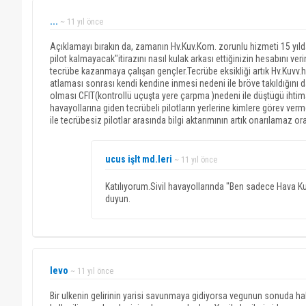
...
~ 11 yıl önce
Açıklamayı bırakın da, zamanın Hv.Kuv.Kom. zorunlu hizmeti 15 yıl
pilot kalmayacak"itirazını nasıl kulak arkası ettiğinizin hesabını ve
tecrübe kazanmaya çalışan gençler.Tecrübe eksikliği artık Hv.Kuvv
atlaması sonrası kendi kendine inmesi nedeni ile bröve takıldığını 
olması CFIT(kontrollü uçuşta yere çarpma )nedeni ile düştügü ihtimal
havayollarına giden tecrübeli pilotların yerlerine kimlere görev ver
ile tecrübesiz pilotlar arasında bilgi aktarımının artık onarılamaz
ucus işlt md.leri
~ 11 yıl önce
Katılıyorum.Sivil havayollarında "Ben sadece Hava Kuvv
duyun.
levo
~ 11 yıl önce
Bir ulkenin gelirinin yarisi savunmaya gidiyorsa vegunun sonuda hal