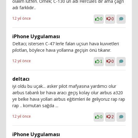
olalım lütfen. Örnek; C-130 un adı Hercules dir ama çağrı
adı farklıdır..
12 yıl önce
0
0
iPhone Uygulaması
Deltacı; istersen C-47 lerle falan uçsun hava kuvvetleri
pilotları, böylece hava yollarına geçişin önü tıkanır.
12 yıl önce
1
0
deltacı
iyi oldu bu uçak... asker pilot mafyasına yardımcı olur
airbus tabanlı bir hava aracı geçiş kolay olur airbus a320
ye belke hava yolları airbus eğitimleri ile geliyoruz rap rap
rap .. komutan sağda ...
12 yıl önce
0
2
iPhone Uygulaması