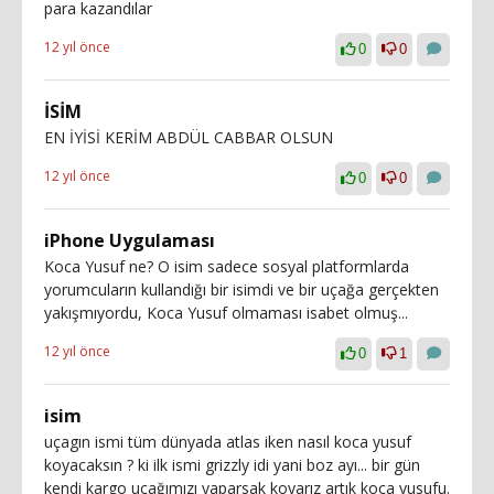
para kazandılar
12 yıl önce
0
0
İSİM
EN İYİSİ KERİM ABDÜL CABBAR OLSUN
12 yıl önce
0
0
iPhone Uygulaması
Koca Yusuf ne? O isim sadece sosyal platformlarda
yorumcuların kullandığı bir isimdi ve bir uçağa gerçekten
yakışmıyordu, Koca Yusuf olmaması isabet olmuş...
12 yıl önce
0
1
isim
uçagın ismi tüm dünyada atlas iken nasıl koca yusuf
koyacaksın ? ki ilk ismi grizzly idi yani boz ayı... bir gün
kendi kargo uçağımızı yaparsak koyarız artık koca yusufu.