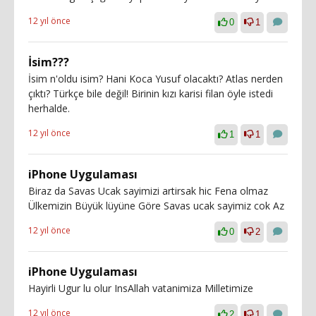
12 yıl önce
0
1
İsim???
İsim n'oldu isim? Hani Koca Yusuf olacaktı? Atlas nerden
çıktı? Türkçe bile değil! Birinin kızı karisi filan öyle istedi
herhalde.
12 yıl önce
1
1
iPhone Uygulaması
Biraz da Savas Ucak sayimizi artirsak hic Fena olmaz
Ülkemizin Büyük lüyüne Göre Savas ucak sayimiz cok Az
12 yıl önce
0
2
iPhone Uygulaması
Hayirli Ugur lu olur InsAllah vatanimiza Milletimize
12 yıl önce
2
1