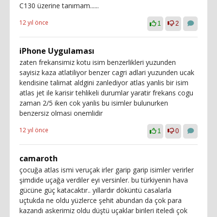
C130 üzerine tanımam......
12 yıl önce
1
2
iPhone Uygulaması
zaten frekansimiz kotu isim benzerlikleri yuzunden
sayisiz kaza atlatiliyor benzer cagri adlari yuzunden ucak
kendisine talimat aldgini zanlediyor atlas yanlis bir isim
atlas jet ile karisir tehlikeli durumlar yaratir frekans cogu
zaman 2/5 iken cok yanlis bu isimler bulunurken
benzersiz olmasi onemlidir
12 yıl önce
1
0
camaroth
çocuğa atlas ismi veruçak irler garip garip isimler verirler
şimdide uçağa verdiler eyi versinler. bu türkiyenin hava
gücüne güç katacaktır.. yıllardır döküntü casalarla
uçtukda ne oldu yüzlerce şehit abundan da çok para
kazandı askerimiz oldu düştü uçaklar birileri iteledi çok