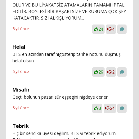
OLUR VE BU LİYAKATSİZ ATAMALARIN TAMAMI İPTAL
EDİLİR. BÖYLESİ BİR BAŞARI SİZE VE KURUMA ÇOK ŞEY
KATACAKTIR. SİZİ ALKIŞLIYORUM...
6 yıl önce
24
4
Helal
BTS en azından tarafınıgösterip tarihe notunu düşmüş
helal olsun
6 yıl önce
26
2
Misafir
Geçti bolunun pazarı sür eşşegini nigdeye derler
6 yıl önce
8
24
Tebrik
Hiç bir sendika üyesi değilim. BTS yi tebrik ediyorum.