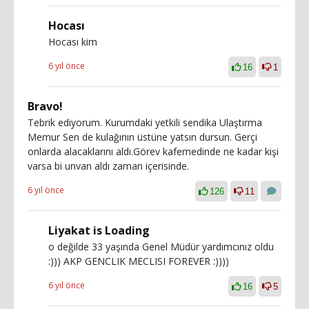
Hocası
Hocası kim
6 yıl önce
16
1
Bravo!
Tebrik ediyorum. Kurumdaki yetkili sendika Ulaştırma
Memur Sen de kulağının üstüne yatsın dursun. Gerçi
onlarda alacaklarını aldı.Görev kafemedinde ne kadar kişi
varsa bi unvan aldı zaman içerisinde.
6 yıl önce
126
11
Liyakat is Loading
o değilde 33 yaşında Genel Müdür yardımcınız oldu
:))) AKP GENCLIK MECLISI FOREVER :))))
6 yıl önce
16
5