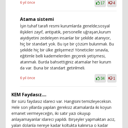
6 yıl önce
17
4
Atama sistemi
İşin tuhaf tarafı resmi kurumlarda genelde;sosyal
ilişkileri zayıf, antipatik, personelle uğraşan,kurum
aiyidiyetini zedeleyen insanlar bir şekilde atanıyor,
hiç bir standart yok. Bu işe bir çözüm bulunmalı. Bu
şekilde hiç bir ülke gelişemez! Yöneticiler sınavla,
eğitimle belli kademelerden geçerek yetişmesi,
atanmalı. Burda bahsettiginiz atamalar her kurum
da var. Buna bir standart getirilmeli.
6 yıl önce
34
1
KEM Faydasız....
Bir sürü faydasız idareci var. Hangisini temizleyeceksin.
Hele son yıllarda yapılan gereksiz atamalarda iki koyun
emanet vermeyeceğin, iki satır yazı okuyup
anlayamayanlar idareci yapıldı. Birşeyler yapmaktan aciz,
yalan dolanla nereye kadar koltukta kalınırsa o kadar