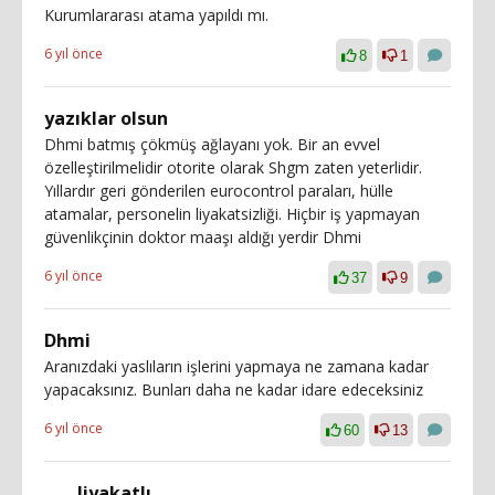
Kurumlararası atama yapıldı mı.
6 yıl önce
8
1
yazıklar olsun
Dhmi batmış çökmüş ağlayanı yok. Bir an evvel
özelleştirilmelidir otorite olarak Shgm zaten yeterlidir.
Yıllardır geri gönderilen eurocontrol paraları, hülle
atamalar, personelin liyakatsizliği. Hiçbir iş yapmayan
güvenlikçinin doktor maaşı aldığı yerdir Dhmi
6 yıl önce
37
9
Dhmi
Aranızdaki yaslıların işlerini yapmaya ne zamana kadar
yapacaksınız. Bunları daha ne kadar idare edeceksiniz
6 yıl önce
60
13
liyakatlı