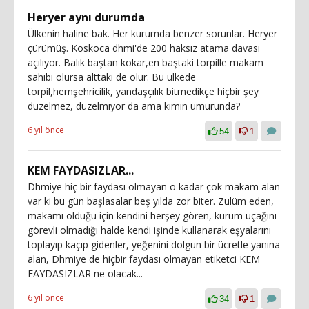
Heryer aynı durumda
Ülkenin haline bak. Her kurumda benzer sorunlar. Heryer
çürümüş. Koskoca dhmi'de 200 haksız atama davası
açılıyor. Balık baştan kokar,en baştaki torpille makam
sahibi olursa alttaki de olur. Bu ülkede
torpil,hemşehricilik, yandaşçılık bitmedikçe hiçbir şey
düzelmez, düzelmiyor da ama kimin umurunda?
6 yıl önce
54
1
KEM FAYDASIZLAR...
Dhmiye hiç bir faydası olmayan o kadar çok makam alan
var ki bu gün başlasalar beş yılda zor biter. Zulüm eden,
makamı olduğu için kendini herşey gören, kurum uçağını
görevli olmadığı halde kendi işinde kullanarak eşyalarını
toplayıp kaçıp gidenler, yeğenini dolgun bir ücretle yanına
alan, Dhmiye de hiçbir faydası olmayan etiketci KEM
FAYDASIZLAR ne olacak...
6 yıl önce
34
1