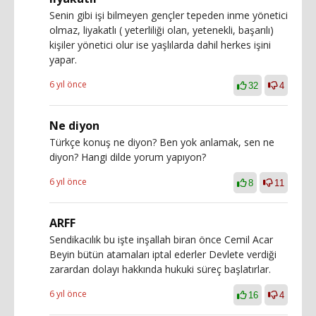
Senin gibi işi bilmeyen gençler tepeden inme yönetici
olmaz, liyakatlı ( yeterliliği olan, yetenekli, başarılı)
kişiler yönetici olur ise yaşlılarda dahil herkes işini
yapar.
6 yıl önce
32
4
Ne diyon
Türkçe konuş ne diyon? Ben yok anlamak, sen ne
diyon? Hangi dilde yorum yapıyon?
6 yıl önce
8
11
ARFF
Sendikacılık bu işte inşallah biran önce Cemil Acar
Beyin bütün atamaları iptal ederler Devlete verdiği
zarardan dolayı hakkında hukuki süreç başlatırlar.
6 yıl önce
16
4