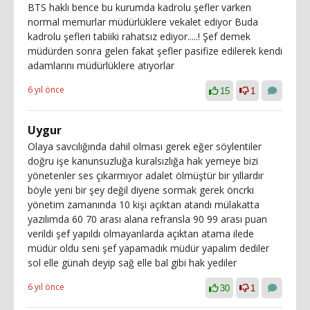
BTS haklı bence bu kurumda kadrolu şefler varken
normal memurlar müdürlüklere vekalet ediyor Buda
kadrolu şefleri tabiiki rahatsız ediyor.....! Şef demek
müdürden sonra gelen fakat şefler pasifize edilerek kendi
adamlarını müdürlüklere atıyorlar
6 yıl önce
15
1
Uygur
Olaya savcılığında dahil olması gerek eğer söylentiler
doğru işe kanunsuzluğa kuralsızlığa hak yemeye bizi
yönetenler ses çıkarmıyor adalet ölmüştür bir yıllardır
böyle yeni bir şey değil diyene sormak gerek öncrki
yönetim zamanında 10 kişi açıktan atandı mülakatta
yazılımda 60 70 arası alana refransla 90 99 arası puan
verildi şef yapıldı olmayanlarda açıktan atama ilede
müdür oldu seni şef yapamadık müdür yapalım dediler
sol elle günah deyip sağ elle bal gibi hak yediler
6 yıl önce
30
1