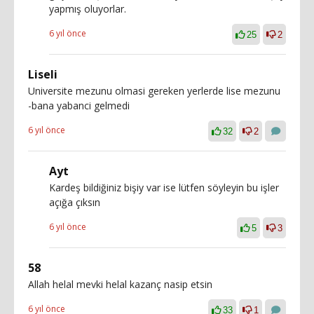
yapmış oluyorlar.
6 yıl önce
25
2
Liseli
Universite mezunu olmasi gereken yerlerde lise mezunu
-bana yabanci gelmedi
6 yıl önce
32
2
Ayt
Kardeş bildiğiniz bişiy var ise lütfen söyleyin bu işler
açığa çıksın
6 yıl önce
5
3
58
Allah helal mevki helal kazanç nasip etsin
6 yıl önce
33
1