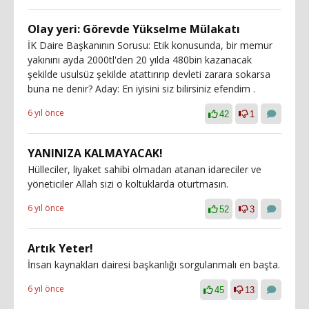
Olay yeri: Görevde Yükselme Mülakatı
İK Daire Başkanının Sorusu: Etik konusunda, bir memur
yakınını ayda 2000tl'den 20 yılda 480bin kazanacak
şekilde usulsüz şekilde atattırırıp devleti zarara sokarsa
buna ne denir? Aday: En iyisini siz bilirsiniz efendim .
6 yıl önce
42
1
YANINIZA KALMAYACAK!
Hülleciler, liyaket sahibi olmadan atanan idareciler ve
yöneticiler Allah sizi o koltuklarda oturtmasın.
6 yıl önce
52
3
Artık Yeter!
İnsan kaynakları dairesi başkanlığı sorgulanmalı en başta.
6 yıl önce
45
13