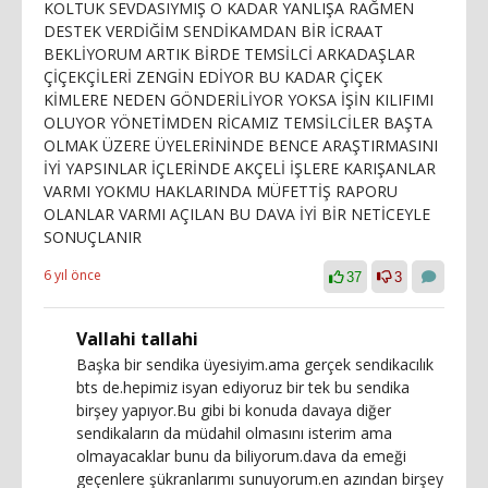
KOLTUK SEVDASIYMIŞ O KADAR YANLIŞA RAĞMEN
DESTEK VERDİĞİM SENDİKAMDAN BİR İCRAAT
BEKLİYORUM ARTIK BİRDE TEMSİLCİ ARKADAŞLAR
ÇİÇEKÇİLERİ ZENGİN EDİYOR BU KADAR ÇİÇEK
KİMLERE NEDEN GÖNDERİLİYOR YOKSA İŞİN KILIFIMI
OLUYOR YÖNETİMDEN RİCAMIZ TEMSİLCİLER BAŞTA
OLMAK ÜZERE ÜYELERİNİNDE BENCE ARAŞTIRMASINI
İYİ YAPSINLAR İÇLERİNDE AKÇELİ İŞLERE KARIŞANLAR
VARMI YOKMU HAKLARINDA MÜFETTİŞ RAPORU
OLANLAR VARMI AÇILAN BU DAVA İYİ BİR NETİCEYLE
SONUÇLANIR
6 yıl önce
37
3
Vallahi tallahi
Başka bir sendika üyesiyim.ama gerçek sendikacılık
bts de.hepimiz isyan ediyoruz bir tek bu sendika
birşey yapıyor.Bu gibi bi konuda davaya diğer
sendikaların da müdahil olmasını isterim ama
olmayacaklar bunu da biliyorum.dava da emeği
geçenlere şükranlarımı sunuyorum.en azından birşey