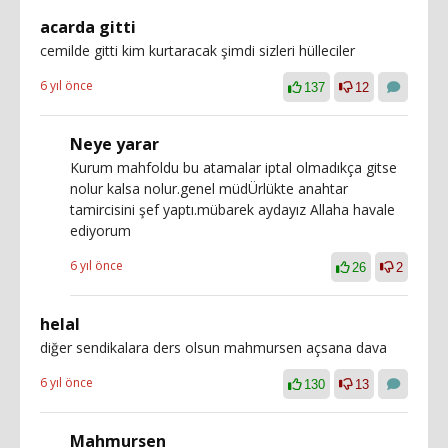
acarda gitti
cemilde gitti kim kurtaracak şimdi sizleri hülleciler
6 yıl önce
137
12
Neye yarar
Kurum mahfoldu bu atamalar iptal olmadıkça gitse
nolur kalsa nolur.genel müdÜrlükte anahtar
tamircisini şef yaptı.mübarek aydayız Allaha havale
ediyorum
6 yıl önce
26
2
helal
diğer sendikalara ders olsun mahmursen açsana dava
6 yıl önce
130
13
Mahmursen