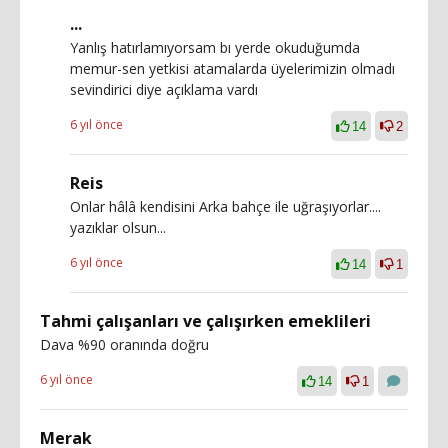
...
Yanlış hatırlamıyorsam bı yerde okuduğumda
memur-sen yetkisi atamalarda üyelerimizin olmadı
sevindirici diye açıklama vardı
6 yıl önce
14
2
Reis
Onlar hâlâ kendisini Arka bahçe ile uğraşıyorlar....
yazıklar olsun...
6 yıl önce
14
1
Tahmi çalışanları ve çalışırken emeklileri
Dava %90 oranında doğru
6 yıl önce
14
1
Merak