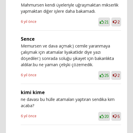
Mahmursen kendi üyeleriyle uğraşmaktan mikserlik
yapmaktan diğer işlere daha bakamadı.
6 yıl önce
21
2
Sence
Memursen ve dava açmak:) cemile yaranmaya
çalışmak için atamalar liyakatlıdır diye yazı
döşediler:) sonrada soluğu şikayet için bakanlıkta
aldılar.bu ne yaman çelişki çözemedik.
6 yıl önce
25
2
kimi kime
ne davası bu hülle atamaları yaptıran sendika kim
acaba?
6 yıl önce
20
5