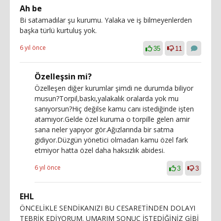
Ah be
Bi satamadılar şu kurumu. Yalaka ve iş bilmeyenlerden
başka türlü kurtuluş yok.
6 yıl önce
35
11
Özelleşsin mi?
Özelleşen diğer kurumlar şimdi ne durumda biliyor
musun?Torpil,baskı,yalakalık oralarda yok mu
sanıyorsun?Hiç değilse kamu canı istediğinde işten
atamıyor.Gelde özel kuruma o torpille gelen amir
sana neler yapıyor gör.Ağızlarında bir satma
gidiyor.Düzgün yönetici olmadan kamu özel fark
etmiyor hatta özel daha haksızlık abidesi.
6 yıl önce
3
3
EHL
ÖNCELİKLE SENDİKANIZI BU CESARETİNDEN DOLAYI
TEBRİK EDİYORUM. UMARIM SONUÇ İSTEDİĞİNİZ GİBİ