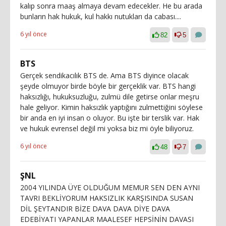
kalıp sonra maaş almaya devam edecekler. He bu arada
bunların hak hukuk, kul hakkı nutukları da cabası....
6 yıl önce
82
5
BTS
Gerçek sendikacılık BTS de. Ama BTS diyince olacak
şeyde olmuyor birde böyle bir gerçeklik var. BTS hangi
haksızlığı, hukuksuzluğu, zulmü dile getirse onlar meşru
hale geliyor. Kimin haksızlık yaptığını zulmettiğini söylese
bir anda en iyi insan o oluyor. Bu işte bir terslik var. Hak
ve hukuk evrensel değil mi yoksa biz mi öyle biliyoruz.
6 yıl önce
48
7
ŞNL
2004 YILINDA ÜYE OLDUĞUM MEMUR SEN DEN AYNI
TAVRI BEKLİYORUM HAKSIZLIK KARŞISINDA SUSAN
DİL ŞEYTANDIR BİZE DAVA DAVA DİYE DAVA
EDEBİYATI YAPANLAR MAALESEF HEPSİNİN DAVASI