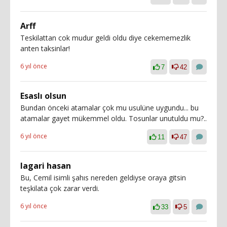
Arff
Teskilattan cok mudur geldi oldu diye cekememezlik
anten taksinlar!
6 yıl önce
7
42
Esaslı olsun
Bundan önceki atamalar çok mu usulüne uygundu... bu
atamalar gayet mükemmel oldu. Tosunlar unutuldu mu?..
6 yıl önce
11
47
lagari hasan
Bu, Cemil isimli şahıs nereden geldiyse oraya gitsin
teşkilata çok zarar verdi.
6 yıl önce
33
5