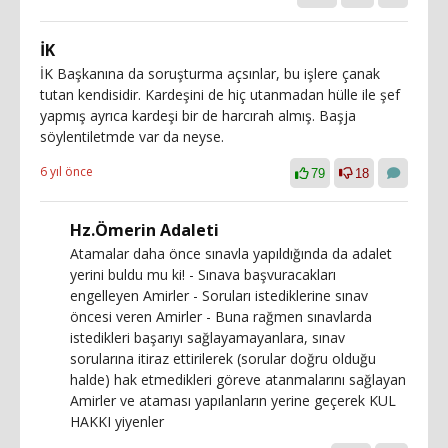
İK
İK Başkanına da soruşturma açsınlar, bu işlere çanak
tutan kendisidir. Kardeşini de hiç utanmadan hülle ile şef
yapmış ayrıca kardeşi bir de harcırah almış. Başja
söylentiletmde var da neyse.
6 yıl önce
79
18
Hz.Ömerin Adaleti
Atamalar daha önce sınavla yapıldığında da adalet
yerini buldu mu ki! - Sınava başvuracakları
engelleyen Amirler - Soruları istediklerine sınav
öncesi veren Amirler - Buna rağmen sınavlarda
istedikleri başarıyı sağlayamayanlara, sınav
sorularına itiraz ettirilerek (sorular doğru olduğu
halde) hak etmedikleri göreve atanmalarını sağlayan
Amirler ve ataması yapılanların yerine geçerek KUL
HAKKI yiyenler