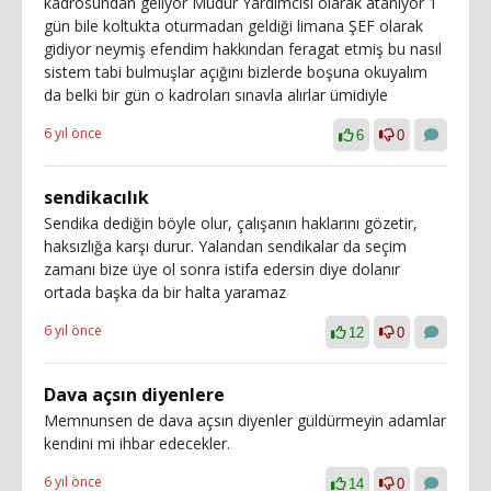
kadrosundan geliyor Müdür Yardımcısı olarak atanıyor 1
gün bile koltukta oturmadan geldiği limana ŞEF olarak
gidiyor neymiş efendim hakkından feragat etmiş bu nasıl
sistem tabi bulmuşlar açığını bizlerde boşuna okuyalım
da belki bir gün o kadroları sınavla alırlar ümidiyle
6 yıl önce
6
0
sendikacılık
Sendika dediğin böyle olur, çalışanın haklarını gözetir,
haksızlığa karşı durur. Yalandan sendikalar da seçim
zamanı bize üye ol sonra istifa edersin diye dolanır
ortada başka da bir halta yaramaz
6 yıl önce
12
0
Dava açsın diyenlere
Memnunsen de dava açsın diyenler güldürmeyin adamlar
kendini mi ihbar edecekler.
6 yıl önce
14
0