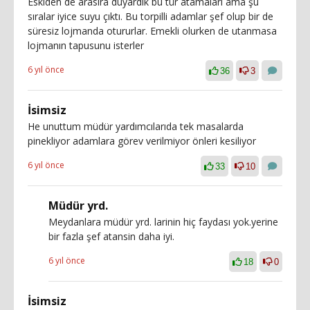
Eskiden de arasıra duyardık bu tür atamaları ama şu
sıralar iyice suyu çıktı. Bu torpilli adamlar şef olup bir de
süresiz lojmanda otururlar. Emekli olurken de utanmasa
lojmanın tapusunu isterler
6 yıl önce
36
3
İsimsiz
He unuttum müdür yardımcılarıda tek masalarda
pinekliyor adamlara görev verilmiyor önleri kesiliyor
6 yıl önce
33
10
Müdür yrd.
Meydanlara müdür yrd. larinin hiç faydası yok.yerine
bir fazla şef atansin daha iyi.
6 yıl önce
18
0
İsimsiz