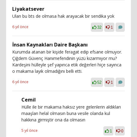
Liyakatsever
Ulan bu bts de olmasa hak arayacak bir sendika yok
6 yıl önce
32
1
İnsan Kaynakları Daire Başkanı
Kurumda atanan bir kişide feragat edip efsane olmuyor.
Çiğdem Güvenç Hanımefendinin yüzü kızarmıyor mu?
Kardeşini hülleyle şef yapınca etik değerleri hiçe sayınca
o makama layık olmadığını belli etti.
6 yıl önce
52
1
Cemil
Hülle ile bir makama haksız yere gelenlerin aldıkları
maaşları helal olmasın buna vesile olanda kul
hakkına girmiştir ona da olmasın
5 yıl önce
1
0