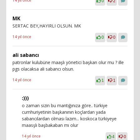
14 yıl önce
0
2
MK
SERTAC BEY,HAYIRLI OLSUN. MK
14 yıl önce
0
0
ali sabancı
patronlar kulubüne maaşlı yönetici başkan olur mu ? ille
pgs olacaksa ali sabancı olsun.
14 yıl önce
1
1
:)))
o zaman sizin bu mantığınıza göre.. türkiye
cumhuriyetinin başkanının koçlardan yada
sabancılardan olması lazım... koskoca türkiyeye
maasşlı başbakaban mı olur
14 yıl önce
4
0