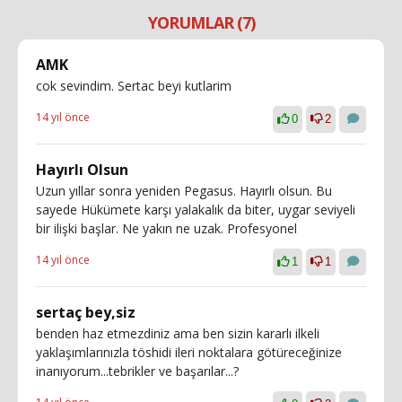
YORUMLAR (7)
AMK
cok sevindim. Sertac beyi kutlarim
14 yıl önce
0
2
Hayırlı Olsun
Uzun yıllar sonra yeniden Pegasus. Hayırlı olsun. Bu
sayede Hükümete karşı yalakalık da biter, uygar seviyeli
bir ilişki başlar. Ne yakın ne uzak. Profesyonel
14 yıl önce
1
1
sertaç bey,siz
benden haz etmezdiniz ama ben sizin kararlı ilkeli
yaklaşımlarınızla töshidi ileri noktalara götüreceğinize
inanıyorum...tebrikler ve başarılar...?