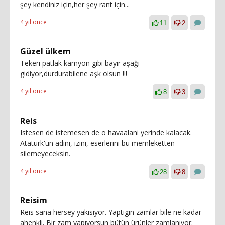
şey kendiniz için,her şey rant için...
4 yıl önce
11
2
Güzel ülkem
Tekeri patlak kamyon gibi bayır aşağı
gidiyor,durdurabilene aşk olsun !!!
4 yıl önce
8
3
Reis
Istesen de istemesen de o havaalani yerinde kalacak.
Ataturk'un adini, izini, eserlerini bu memleketten
silemeyeceksin.
4 yıl önce
28
8
Reisim
Reis sana hersey yakısıyor. Yaptıgın zamlar bile ne kadar
ahenkli. Bir zam yapıyorsun bütün ürünler zamlanıyor.