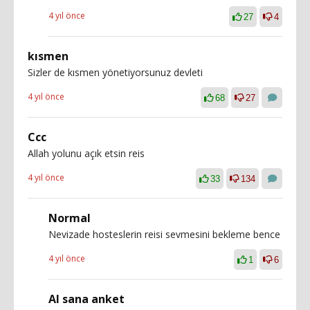
4 yıl önce
27
4
kısmen
Sizler de kısmen yönetiyorsunuz devleti
4 yıl önce
68
27
Ccc
Allah yolunu açık etsin reis
4 yıl önce
33
134
Normal
Nevizade hosteslerin reisi sevmesini bekleme bence
4 yıl önce
1
6
Al sana anket