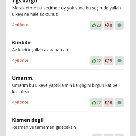
Tgs kargo
Merak etme bu seçimde oy yok sana bu seçimde yallah
ülkeyi ne hale soktunuz
4 yıl önce
23
8
Kimbilir
Az kaldı inşallah az aaaah ah
4 yıl önce
22
5
Umarım.
Umarım bu ülkeye yaptıklarının karşılığını birgün kat be
kat alırsın.
4 yıl önce
22
6
Kismen degil
Resmen ve tamamen gideceksin