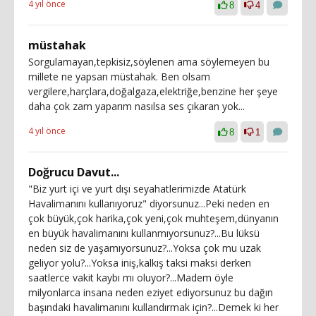
4 yıl önce
8
4
müstahak
Sorgulamayan,tepkisiz,söylenen ama söylemeyen bu
millete ne yapsan müstahak. Ben olsam
vergilere,harçlara,doğalgaza,elektriğe,benzine her şeye
daha çok zam yaparım nasılsa ses çıkaran yok...
4 yıl önce
8
1
Doğrucu Davut...
"Biz yurt içi ve yurt dışı seyahatlerimizde Atatürk
Havalimanını kullanıyoruz" diyorsunuz...Peki neden en
çok büyük,çok harika,çok yeni,çok muhteşem,dünyanın
en büyük havalimanını kullanmıyorsunuz?...Bu lüksü
neden siz de yaşamıyorsunuz?...Yoksa çok mu uzak
geliyor yolu?...Yoksa iniş,kalkış taksi maksi derken
saatlerce vakit kaybı mı oluyor?...Madem öyle
milyonlarca insana neden eziyet ediyorsunuz bu dağın
başındaki havalimanını kullandırmak için?...Demek ki her