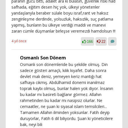
paranın gücü bitti, adalet ara ki bulasın, güvenlik riski had
safhada, eğitim desen hiç yok, ülkeyi yönetenler
yandaşlarıyla beraber sülale boyu israf,rant ve haksız
zenginleşme derdinde, yolsuzluk, haksızlık, suç patlama
yapmış, bunların bu ülkeye verdiği maddi ve manevi
zararı cümle düşmanlar birleşse veremezdi hamdolsun !!!
4 yıl önce
166
22
Osmanlı Son Dönem
Osmanlı son dönemleride bu şekilde olmuş. Din
sadece gösteri amaçlı, kılık kıyafet. Daha sonra
devlet malı deniz, yemeyen keriz mantığı hat
safhaya cıkmış. Abdülhamid donemi inanılmaz
toprak kaybı olmuş, bunlar halen yok diyor. İnsanın
bu kadar mı basireti bağlanır görmez. Allahın
rahmetinden bu kadar mı nasipsiz olurlar. Ne
cemaatler, ne şuan ki siyasal islam temsilcileri...
Tamamen Allahın ilminden yoksunlar. Fatih deyip
duruyorlar, Fatih 6 dil biliyordu. Şuan ki yöneticilere
bak, neyi bili