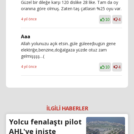
Güzel bir dileğe karşı 120 dislike 28 like. Tam da oy
oranına göre olmuş. Zaten taş çatlasın %25 oyu var.
4 yıl önce
10
4
Aaa
Allah yolunuzu açık etsin..güle güleee(bugün gene
elektriğe,benzine,doğalgaza yüzde otuz zam
gelmişşşş…(
4 yıl önce
10
4
İLGİLİ HABERLER
Yolcu fenalaştı pilot
AHL'ye inişte