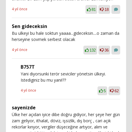
4 yıl önce
81
18
Sen gideceksin
Bu ulkeyi bu hale soktun yaaaa...gideceksin....o zaman da
herseyine sovmek serbest olacak
4 yıl önce
132
36
B757T
Yani diyorsunki terör seviciler yönetsin ülkeyi.
Istediginiz bu mu yani!??
4 yıl önce
5
62
sayenizde
Ülke her açıdan iyice dibe doğru gidiyor, her şeye her gün
zam geliyor, ithalat, döviz, işsizlik, dış borç , cari açık
rekorlar kırıyor, vergiler düşeceğine artıyor, alım ve