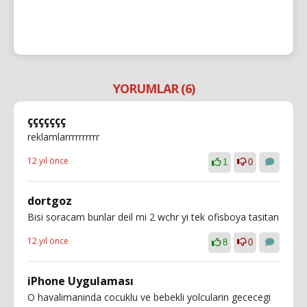
YORUMLAR (6)
ççççççç
reklamlarrrrrrrrrr
12 yıl önce
1
0
dortgoz
Bisi soracam bunlar deil mi 2 wchr yi tek ofisboya tasitan
12 yıl önce
8
0
iPhone Uygulaması
O havalimaninda cocuklu ve bebekli yolcularin gececegi