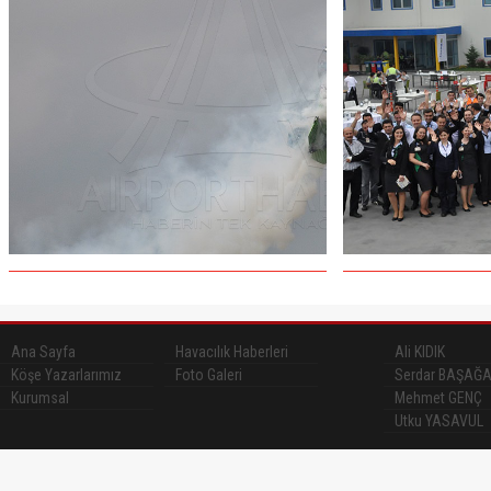
Ana Sayfa
Havacılık Haberleri
Ali KIDIK
Köşe Yazarlarımız
Foto Galeri
Serdar BAŞAĞ
Kurumsal
Mehmet GENÇ
Utku YASAVUL