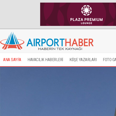
ANA SAYFA
HAVACILIK HABERLERİ
KÖŞE YAZARLARI
FOTO G