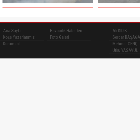
Ana Sayfa
Havacılık Haberleri
Ali KIDIK
Köşe Yazarlarımız
Foto Galeri
Serdar BAŞAĞ
Kurumsal
Mehmet GENÇ
Utku YASAVUL