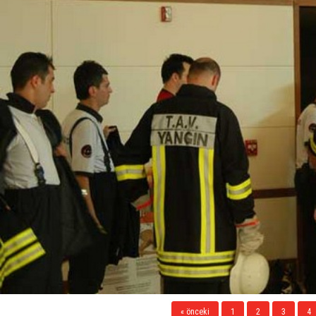
« önceki
1
2
3
4