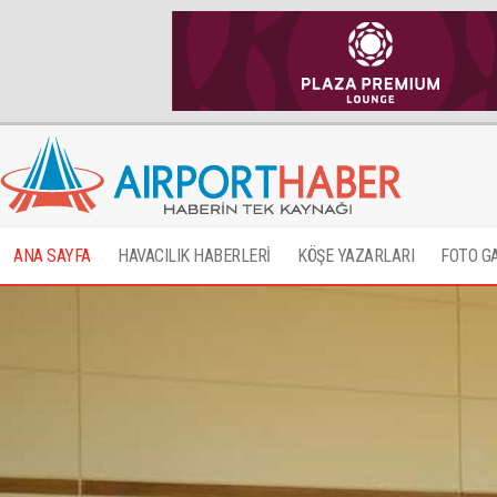
ANA SAYFA
HAVACILIK HABERLERİ
KÖŞE YAZARLARI
FOTO G