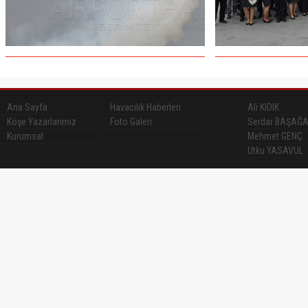
Ana Sayfa
Havacılık Haberleri
Ali KIDIK
Köşe Yazarlarımız
Foto Galeri
Serdar BAŞAĞ
Kurumsal
Mehmet GENÇ
Utku YASAVUL