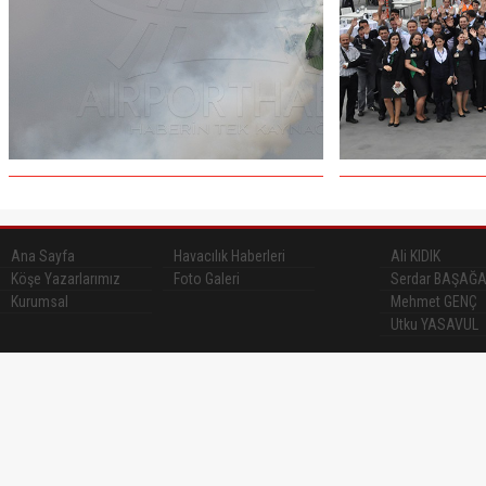
Ana Sayfa
Havacılık Haberleri
Ali KIDIK
Köşe Yazarlarımız
Foto Galeri
Serdar BAŞAĞ
Kurumsal
Mehmet GENÇ
Utku YASAVUL