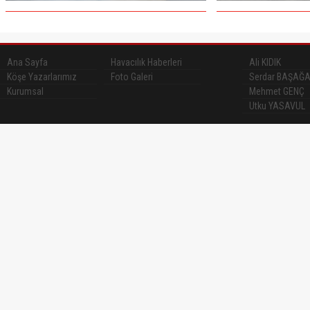
Ana Sayfa
Havacılık Haberleri
Ali KIDIK
Köşe Yazarlarımız
Foto Galeri
Serdar BAŞAĞ
Kurumsal
Mehmet GENÇ
Utku YASAVUL