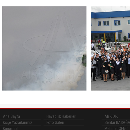
Ana Sayfa
Havacılık Haberleri
Ali KIDIK
Köşe Yazarlarımız
Foto Galeri
Serdar BAŞAĞ
Kurumsal
Mehmet GENÇ