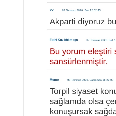
Vv
07 Temmuz 2026, Salı 12:02:45
Akparti diyoruz b
Fethi Koz bhkm tgs
07 Temmuz 2026, Salı 1
Bu yorum eleştiri s
sansürlenmiştir.
Memo
08 Temmuz 2026, Çarşamba 16:22:09
Torpil siyaset ko
sağlamda olsa çe
konuşursak sağda 