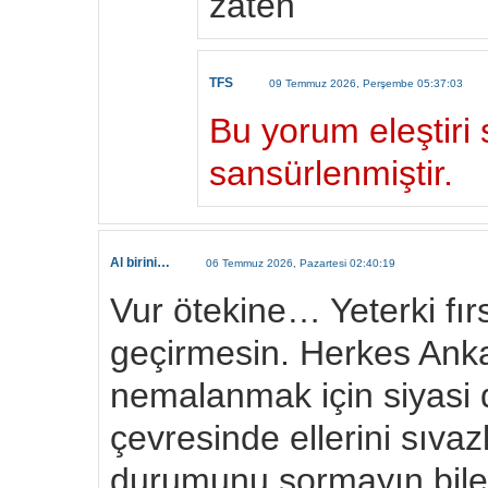
zaten
TFS
09 Temmuz 2026, Perşembe 05:37:03
Bu yorum eleştiri s
sansürlenmiştir.
Al birini…
06 Temmuz 2026, Pazartesi 02:40:19
Vur ötekine… Yeterki fırsa
geçirmesin. Herkes Anka
nemalanmak için siyasi d
çevresinde ellerini sıvaz
durumunu sormayın bile.