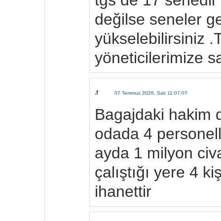
tgs de 17 senedir 
değilse seneler ge
yükselebilirsiniz 
yöneticilerimize s
.f
07 Temmuz 2026, Salı 11:07:07
Bagajdaki hakim 
odada 4 personell
ayda 1 milyon civa
çalıştığı yere 4 ki
ihanettir