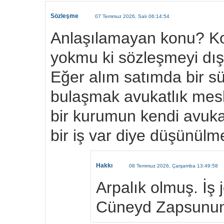
Sözleşme
07 Temmuz 2026, Salı 06:14:54
Anlaşılamayan konu? K
yokmu ki sözleşmeyi dış
Eğer alım satımda bir sü
bulaşmak avukatlık mesl
bir kurumun kendi avuka
bir iş var diye düşünül
Hakkı
08 Temmuz 2026, Çarşamba 13:49:58
Arpalık olmuş. İş 
Cüneyd Zapsunun 