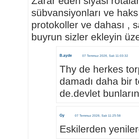
Zarar eden siyasi rotalar
sübvansiyonları ve haksı
protokoller ve dahası 
buyrun sizler ekleyin üze
B.ayde
07 Temmuz 2026, Salı 11:03:32
Thy de herkes tor
damadı daha bir to
de.devlet bunların
Gy
07 Temmuz 2026, Salı 11:25:58
Eskilerden yeniler