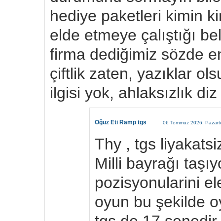
hediye paketleri kimin k
elde etmeye çalıştığı bell
firma dediğimiz sözde e
çiftlik zaten, yazıklar o
ilgisi yok, ahlaksızlık diz
Oğuz Eti Ramp tgs
06 Temmuz 2026, Pazarte
Thy , tgs liyakatsi
Milli bayrağı taşıy
pozisyonularini e
oyun bu şekilde o