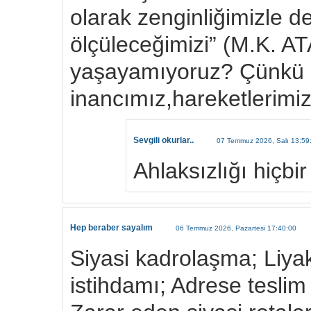
olarak zenginliğimizle de
ölçüleceğimizi” (M.K. A
yaşayamıyoruz? Çünkü 
inancımız,hareketlerimi
Sevgili okurlar..
07 Temmuz 2026, Salı 13:59
Ahlaksızlığı hiçbi
Hep beraber sayalım
06 Temmuz 2026, Pazartesi 17:40:00
Siyasi kadrolaşma; Liya
istihdamı; Adrese teslim i