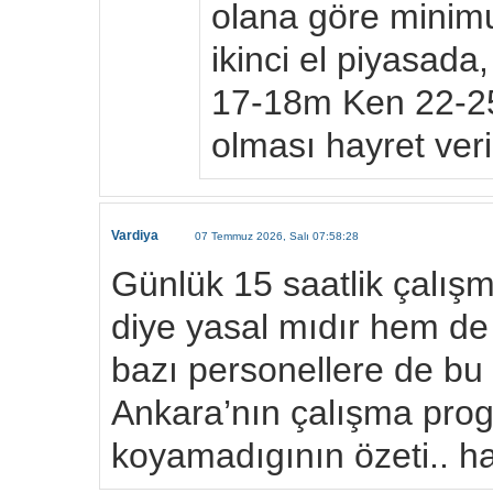
olana göre minim
ikinci el piyasada
17-18m Ken 22-25
olması hayret veric
Vardiya
07 Temmuz 2026, Salı 07:58:28
Günlük 15 saatlik çalış
diye yasal mıdır hem d
bazı personellere de bu 
Ankara’nın çalışma prog
koyamadıgının özeti.. h