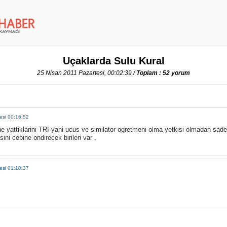
Uçaklarda Sulu Kural
25 Nisan 2011 Pazartesi, 00:02:39 /
Toplam : 52 yorum
esi 00:16:52
e yattiklarini TRİ yani ucus ve similator ogretmeni olma yetkisi olmadan sad
ini cebine ondirecek birileri var .
esi 01:10:37