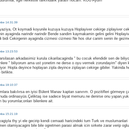
rumlar, ilgili herkeste farkındalık yaratır hocam. KOÜ Aydın
mbe 14:31:39
 yaziya, Ot koymadi koyunile kuzuya kuzuya Hoplayiver cekirge ziplayiver ce
genin ayaginda narindir narindir Bende sandim kaymakamin gelini gelini Hoplayiv
di bidi Cekirgenin ayaginda cizmesi cizmesi Ne hos olur canim senin ile gezm
mbe 13:23:53
rsilasan arkadasimiz kurula cikarilacaginda " bu cocuk efendidir sen de biliy
nlere " biliyorum ama ust yonetim ne derse o oyu vermek zorundayim" diyen ki
tiyor. Hopla deyince hoplayan zipla deyince ziplayan cekirge gibiler. Yakinda
birlikte.
mba 19:10:37
umlara bakılırsa en iyisi Bülent Manav kaptan sanırım. O pozitifleri görmeye ça
konuda ordinasyüs.Çeliktaş ise sadece biyat memuru.ne denirse onu yapan,yuka
u yorumlar,onları bilenlere ait.
mba 15:21:19
giyla thy yi ele gecirip kendi cemaati haricindeki tum Turk ve muslumanlari te
tmen olamiyacagini bile bile ogretmen parasi almak icin sirkete zarar verip oglu