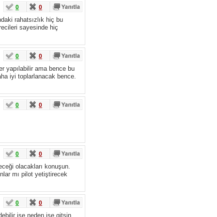
0
0
daki rahatsızlık hiç bu
ecileri sayesinde hiç
0
0
er yapılabilir ama bence bu
aha iyi toplarlanacak bence.
0
0
0
0
eceği olacakları konuşun.
r mı pilot yetiştirecek
0
0
ebilir ise neden işe gitsin