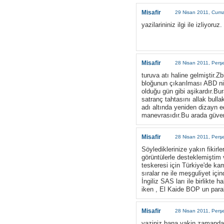
Misafir
29 Nisan 2011, Cum
yazilarininiz ilgi ile izliyo
Misafir
28 Nisan 2011, Perş
turuva atı haline gelmiştir.
bloğunun çıkarılması ABD n
olduğu gün gibi aşikardır.Bu
satranç tahtasını allak bulla
adı altında yeniden dizayn e
manevrasıdır.Bu arada güvenl
Misafir
28 Nisan 2011, Perş
Söylediklerinize yakın fikir
görüntülerle desteklemiştim
teskeresi için Türkiye'de ka
sıralar ne ile meşguliyet iç
İngiliz SAS ları ile birlikte
iken , El Kaide BOP un paralı
Misafir
28 Nisan 2011, Perş
yaziniz bana yakin zamanda i