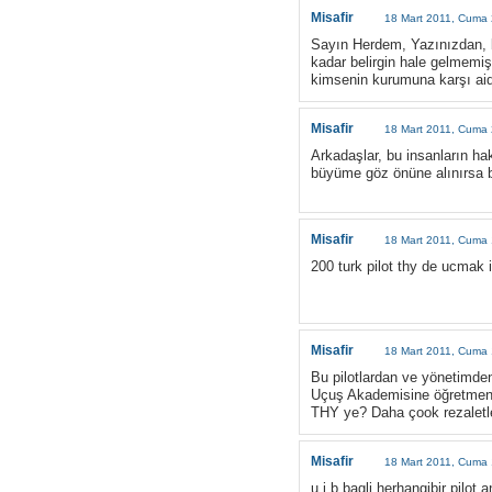
Misafir
18 Mart 2011, Cuma 
Sayın Herdem, Yazınızdan, bu
kadar belirgin hale gelmemiş
kimsenin kurumuna karşı aid
Misafir
18 Mart 2011, Cuma 
Arkadaşlar, bu insanların ha
büyüme göz önüne alınırsa bu
Misafir
18 Mart 2011, Cuma 
200 turk pilot thy de ucmak i
Misafir
18 Mart 2011, Cuma 
Bu pilotlardan ve yönetimde
Uçuş Akademisine öğretmen 
THY ye? Daha çook rezaletl
Misafir
18 Mart 2011, Cuma 
u i b bagli herhangibir pilot