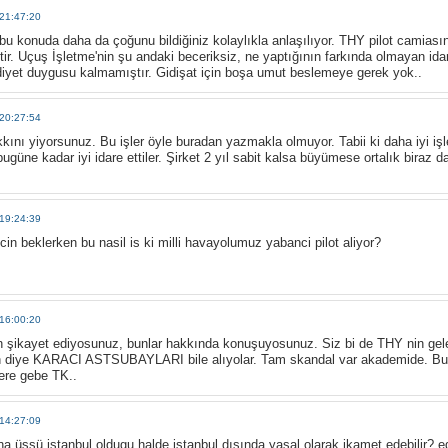
21:47:20
 konuda daha da çoğunu bildiğiniz kolaylıkla anlaşılıyor. THY pilot camiasın
tir. Uçuş İşletme'nin şu andaki beceriksiz, ne yaptığının farkında olmayan idar
iyet duygusu kalmamıştır. Gidişat için boşa umut beslemeye gerek yok..
20:27:54
kkını yiyorsunuz. Bu işler öyle buradan yazmakla olmuyor. Tabii ki daha iyi işl
güne kadar iyi idare ettiler. Şirket 2 yıl sabit kalsa büyümese ortalık biraz d
19:24:39
cin beklerken bu nasil is ki milli havayolumuz yabanci pilot aliyor?
16:00:20
n şikayet ediyosunuz, bunlar hakkında konuşuyosunuz. Siz bi de THY nin gel
diye KARACI ASTSUBAYLARI bile alıyolar. Tam skandal var akademide. Bunla
ere gebe TK..
14:27:09
 ana üssü istanbul oldugu halde istanbul dışında yasal olarak ikamet edebilir? ed