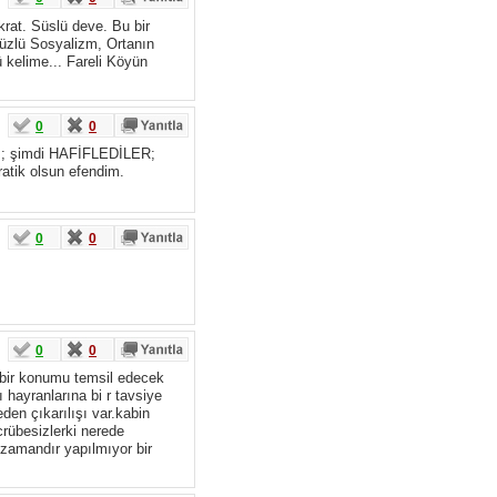
at. Süslü deve. Bu bir
zlü Sosyalizm, Ortanın
ü kelime... Fareli Köyün
0
0
rdı; şimdi HAFİFLEDİLER;
ratik olsun efendim.
0
0
0
0
le bir konumu temsil edecek
 hayranlarına bi r tavsiye
den çıkarılışı var.kabin
ecrübesizlerki nerede
n zamandır yapılmıyor bir