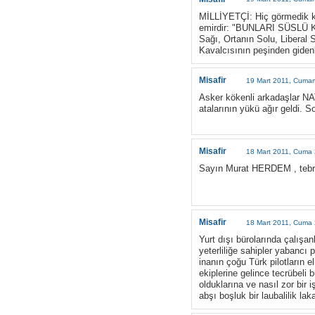
MİLLİYETÇİ: Hiç görmedik k
emirdir: "BUNLARI SÜSLÜ K
Sağı, Ortanın Solu, Liberal S
Kavalcısının peşinden gidenl
Misafir
19 Mart 2011, Cumar
Asker kökenli arkadaşlar NA
atalarının yükü ağır geldi. 
Misafir
18 Mart 2011, Cuma 
Sayın Murat HERDEM , tebrik
Misafir
18 Mart 2011, Cuma 
Yurt dışı bürolarında çalışan
yeterliliğe sahipler yabancı
inanın çoğu Türk pilotların 
ekiplerine gelince tecrübeli 
olduklarına ve nasıl zor bir 
abşı boşluk bir laubalilik la