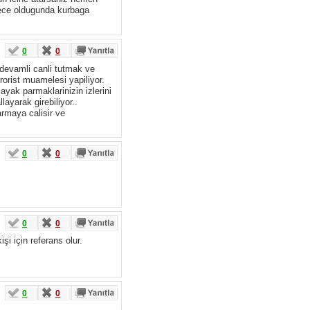
rece oldugunda kurbaga
0
0
 devamli canli tutmak ve
rorist muamelesi yapiliyor.
ayak parmaklarinizin izlerini
ayarak girebiliyor..
armaya calisir ve
0
0
0
0
şi için referans olur.
0
0