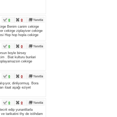
0
0
kirge Benim canim cekirge
er cekirge ziplayiver cekirge
esi Hop hop hopla cekirge
0
0
orsun boyle birsey
m . Biat kulturu bunlari
 hoplayamazsin cekirge
0
0
lışıyor, dinliyormuş. Bora
rı itaat aşağı eziyet
0
0
crit edip yunanlilarla
 ve tarikatini thy de istihdam