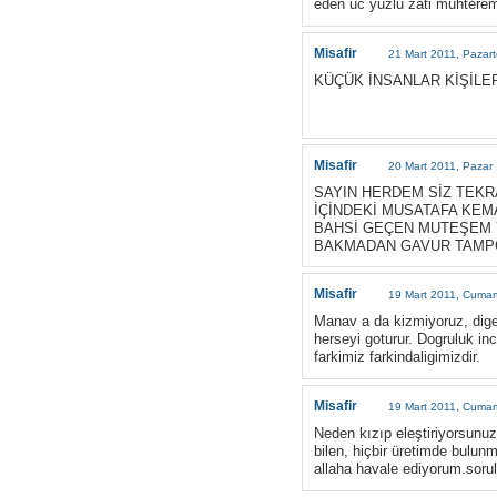
eden uc yuzlu zati muhterem
Misafir
21 Mart 2011, Pazart
KÜÇÜK İNSANLAR KİŞİLER
Misafir
20 Mart 2011, Pazar
SAYIN HERDEM SİZ TEKR
İÇİNDEKİ MUSATAFA KEMA
BAHSİ GEÇEN MUTEŞEM 7
BAKMADAN GAVUR TAMPO
Misafir
19 Mart 2011, Cumar
Manav a da kizmiyoruz, digerl
herseyi goturur. Dogruluk in
farkimiz farkindaligimizdir.
Misafir
19 Mart 2011, Cumar
Neden kızıp eleştiriyorsunu
bilen, hiçbir üretimde bulun
allaha havale ediyorum.soru