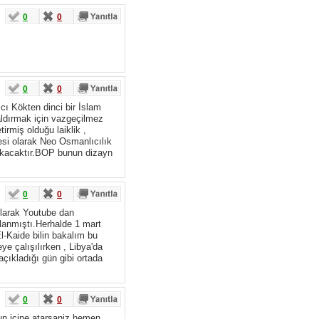
0
0
0
0
cı Kökten dinci bir İslam
ldırmak için vazgeçilmez
irmiş olduğu laiklik ,
kesi olarak Neo Osmanlıcılık
çıkacaktır.BOP bunun dizayn
0
0
 olarak Youtube dan
klanmıştı.Herhalde 1 mart
l-Kaide bilin bakalım bu
e çalışılırken , Libya'da
 açıkladığı gün gibi ortada
0
0
yun icine atarsaniz hemen