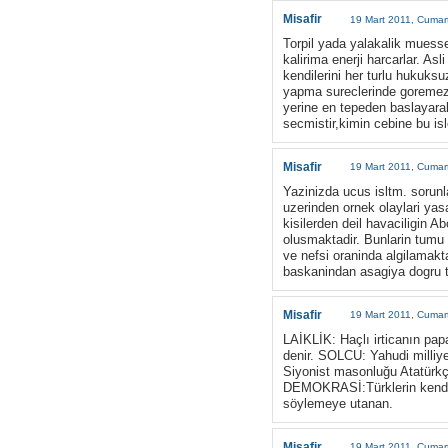
Misafir
19 Mart 2011, Cumar
Torpil yada yalakalik muesses
kalirima enerji harcarlar. A
kendilerini her turlu hukuksu
yapma sureclerinde goremezsi
yerine en tepeden baslayarak
secmistir,kimin cebine bu isl
Misafir
19 Mart 2011, Cumar
Yazinizda ucus isltm. sorunla
uzerinden ornek olaylari yas
kisilerden deil havaciligin A
olusmaktadir. Bunlarin tumu
ve nefsi oraninda algilamakt
baskanindan asagiya dogru 
Misafir
19 Mart 2011, Cumar
LAİKLİK: Haçlı irticanın pap
denir. SOLCU: Yahudi milliye
Siyonist masonluğu Atatürkç
DEMOKRASİ:Türklerin kendi 
söylemeye utanan.
Misafir
19 Mart 2011, Cumar