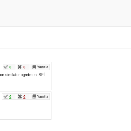
0
0
ece similator ogretmeni SFİ
0
0