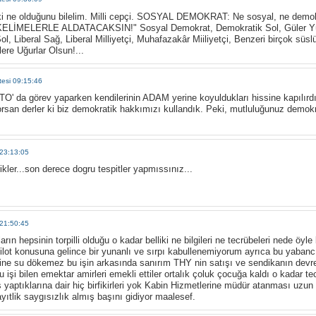
i ne olduğunu bilelim. Milli cepçi. SOSYAL DEMOKRAT: Ne sosyal, ne demokr
ELİMELERLE ALDATACAKSIN!" Sosyal Demokrat, Demokratik Sol, Güler Yü
ol, Liberal Sağ, Liberal Milliyetçi, Muhafazakâr Miiliyetçi, Benzeri birçok süsl
ere Uğurlar Olsun!...
tesi 09:15:46
TO' da görev yaparken kendilerinin ADAM yerine koyuldukları hissine kapılı
Sorsan derler ki biz demokratik hakkımızı kullandık. Peki, mutluluğunuz demok
23:13:05
ler...son derece dogru tespitler yapmıssınız...
21:50:45
ların hepsinin torpilli olduğu o kadar belliki ne bilgileri ne tecrübeleri nede öy
 pilot konusuna gelince bir yunanlı ve sırpı kabullenemiyorum ayrıca bu yabancı
eline su dökemez bu işin arkasında sanırım THY nin satışı ve sendikanın devre
bu işi bilen emektar amirleri emekli ettiler ortalık çoluk çocuğa kaldı o kadar t
iş yaptıklarına dair hiç birfikirleri yok Kabin Hizmetlerine müdür atanması uzu
kayıtlik saygısızlık almış başını gidiyor maalesef.