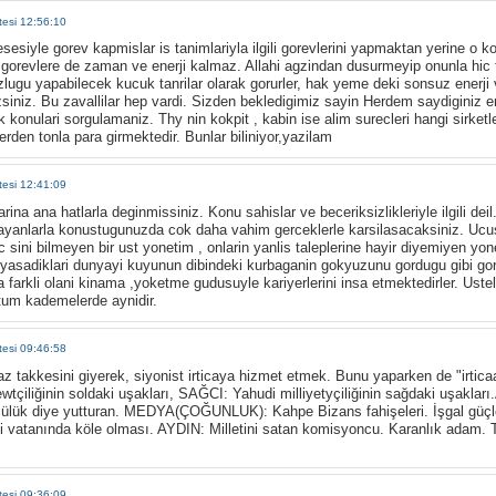
tesi 12:56:10
esiyle gorev kapmislar is tanimlariyla ilgili gorevlerini yapmaktan yerine o ko
sli gorevlere de zaman ve enerji kalmaz. Allahi agzindan dusurmeyip onunla hic
zlugu yapabilecek kucuk tanrilar olarak gorurler, hak yeme deki sonsuz enerji ve
niz. Bu zavallilar hep vardi. Sizden bekledigimiz sayin Herdem saydiginiz emir
 konulari sorgulamaniz. Thy nin kokpit , kabin ise alim surecleri hangi sirketl
erden tonla para girmektedir. Bunlar biliniyor,yazilam
tesi 12:41:09
rina ana hatlarla deginmissiniz. Konu sahislar ve beceriksizlikleriyle ilgili de
ayanlarla konustugunuzda cok daha vahim gerceklerle karsilasacaksiniz. Ucus 
bc sini bilmeyen bir ust yonetim , onlarin yanlis taleplerine hayir diyemiyen y
 yasadiklari dunyayi kuyunun dibindeki kurbaganin gokyuzunu gordugu gibi gor
a farkli olani kinama ,yoketme gudusuyle kariyerlerini insa etmektedirler. Uste
tum kademelerde aynidir.
tesi 09:46:58
az takkesini giyerek, siyonist irticaya hizmet etmek. Bunu yaparken de "irtic
wtçiliğinin soldaki uşakları, SAĞCI: Yahudi milliyetyçiliğinin sağdaki uşakl
ülük diye yutturan. MEDYA(ÇOĞUNLUK): Kahpe Bizans fahişeleri. İşgal güçleri
vatanında köle olması. AYDIN: Milletini satan komisyoncu. Karanlık adam. 
tesi 09:36:09