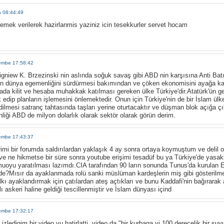
a 08:44:49
ruz. emek verilerek hazirlanmis yaziniz icin tesekkurler servet hocam
embe 17:58:42
Zbigniew K. Brzezinski nin aslında soğuk savaş gibi ABD nin karşısına Anti Batı
in dünya egemenliğini sürdürmesi bakımından ve çöken ekonomisini ayağa ka
rada kilit ve hesaba muhakkak katılması gereken ülke Türkiye'dir.Atatürk'ün get
k edip planların işlemesini önlemektedir. Onun için Türkiye'nin de bir İslam ül
dilmesi satranç tahtasında taşları yerine oturtacaktır ve düşman blok açığa 
iği ABD de milyon dolarlık olarak sektör olarak görün derim.
embe 17:43:37
lerimi bir forumda saldırılardan yaklaşık 4 ay sonra ortaya koymuştum ve delil
 ve ne hikmetse bir süre sonra youtube erişimi tesadüf bu ya Türkiye'de yasa
muoyu yaratılması lazımdı.CIA tarafından 90 ların sonunda Tunus'da kurulan E
inde?Mısır da ayaklanmada rolü sanki müslüman kardeşlerin miş gibi gösterilmey
 halkı ayaklandırmak için çatılardan ateş açtıkları ve bunu Kaddafi'nin bağırarak
 askeri haline geldiği tescillenmiştir ve İslam dünyası içind
embe 17:32:17
zledigim bir video yu hatirlatti. video da "bir kurbaga yi 100 derecelik bir su