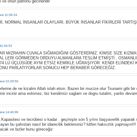
 ve onun patronu gecinendir
esi 11:06:24
İ, NORMAL İNSANLAR OLAYLARI, BÜYÜK İNSANLAR FİKİRLERİ TARTIŞ
 11:04:52
AR MIZRAHIN CUVALA SIĞMADIĞINI GÖSTERDİNİZ. KİMSE SİZE KIZM
L LERİ GÖRMEDEN ORDUYU ALMANLARA TESLİM ETMİŞTİ.. OSMANLINI
4 LÜ ÜÇLÜSÜDE AYNI ETSİZ KEMİKLE UĞRAŞIYOR. KENDİ ELİNDEKİ
NU PARLATIYORLAR.SONUCU HEP BERABER GÖRECEĞİZ.
tesi 22:29:50
erine de ne kizalim Allah islah etsin. Bazen bir mucize olur Tsunami gibi bir d
cinir incinir ama eskimez, biz kendimizi saglam ve dogru tutalim, yanlis devam 
tesi 14:40:06
z.Kapasitesi ve tecrübesi o kadar . geçmişte son 5 yılını başyaverlik yapar
mayan bu şahıstan nasıl bir idarecilik beklersiniz? lütfen haksızlık yapmayın!!
lacak ve bizler bunu göreceğiz