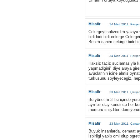
Umarım ortaya koyduğunuz du
Misafir
24 Mart 2011, Perşe
Cekirgeyi saliverdim yaziya
bidi bidi bidi cekirge Cekir
Benim canim cekirge bidi bi
Misafir
24 Mart 2011, Perşe
Haksiz taciz suclamasiyla ka
yapmadigini" diye araya gire
avuclarinin icine almis oyna
turkusunu soyleyecegiz, hep 
Misafir
23 Mart 2011, Çarşa
Bu yönetim 3 lisi içinde yor
ayrı bir olay,kendince her 
memuru imiş.Ben demiyorum b
Misafir
23 Mart 2011, Çarşa
Buyuk insanlarda, cemaat aya
isbirligi yapip oml olup ogre