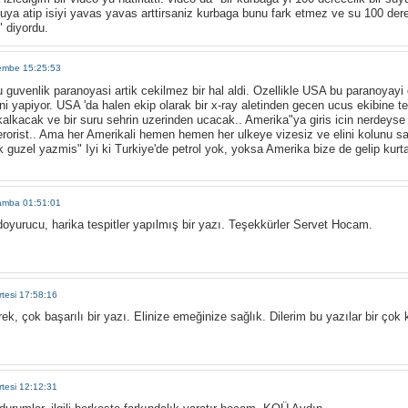
suya atip isiyi yavas yavas arttirsaniz kurbaga bunu fark etmez ve su 100 de
" diyordu.
embe 15:25:53
u guvenlik paranoyasi artik cekilmez bir hal aldi. Ozellikle USA bu paranoyayi
ni yapiyor. USA 'da halen ekip olarak bir x-ray aletinden gecen ucus ekibine te
kalkacak ve bir suru sehrin uzerinden ucacak.. Amerika"ya giris icin nerdeyse 
erorist.. Ama her Amerikali hemen hemen her ulkeye vizesiz ve elini kolunu sall
 guzel yazmis" Iyi ki Turkiye'de petrol yok, yoksa Amerika bize de gelip kurt
amba 01:51:01
oyurucu, harika tespitler yapılmış bir yazı. Teşekkürler Servet Hocam.
tesi 17:58:16
, çok başarılı bir yazı. Elinize emeğinize sağlık. Dilerim bu yazılar bir çok ki
tesi 12:12:31