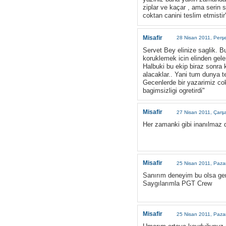
ziplar ve kaçar , ama serin 
coktan canini teslim etmistir
Misafir
28 Nisan 2011, Perş
Servet Bey elinize saglik. B
koruklemek icin elinden gele
Halbuki bu ekip biraz sonra 
alacaklar.. Yani tum dunya t
Gecenlerde bir yazarimiz cok
bagimsizligi ogretirdi"
Misafir
27 Nisan 2011, Çarş
Her zamanki gibi inanılmaz d
Misafir
25 Nisan 2011, Pazar
Sanırım deneyim bu olsa gerek
Saygılarımla PGT Crew
Misafir
25 Nisan 2011, Pazar