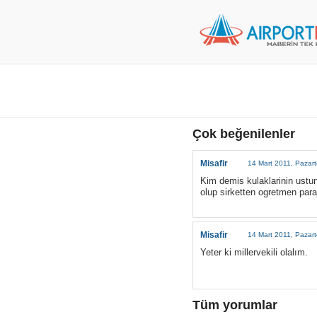
Çok beğenilenler
Misafir
14 Mart 2011, Pazart
Kim demis kulaklarinin ustun
olup sirketten ogretmen paras
Misafir
14 Mart 2011, Pazart
Yeter ki millervekili olalım.
Tüm yorumlar