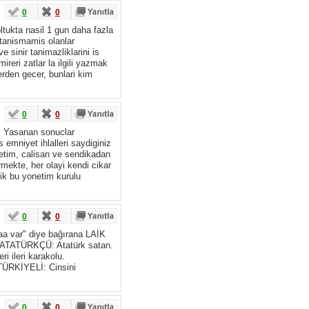
0
0
ltukta nasil 1 gun daha fazla
 tanismamis olanlar
 sinir tanimazliklarini is
eri zatlar la ilgili yazmak
erden gecer, bunlari kim
0
0
il. Yasanan sonuclar
emniyet ihlalleri saydiginiz
onetim, calisan ve sendikadan
mekte, her olayi kendi cikar
lik bu yonetim kurulu
0
0
aaa var" diye bağırana LAİK
arı.ATATÜRKÇÜ: Atatürk satan.
 ileri karakolu.
TÜRKİYELİ: Cinsini
0
0