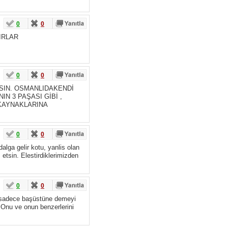
0
0
IRLAR
0
0
ASIN. OSMANLIDAKENDİ
N 3 PAŞASI GİBİ ,
 KAYNAKLARINA
0
0
alga gelir kotu, yanlis olan
etsin. Elestirdiklerimizden
0
0
ak sadece başüstüne demeyi
! Onu ve onun benzerlerini