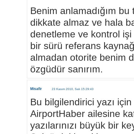
Benim anlamadığım bu tü
dikkate almaz ve hala b
denetleme ve kontrol iş
bir sürü referans kaynağ
almadan otorite benim di
özgüdür sanırım.
Misafir
23 Kasım 2010, Salı 15:29:43
Bu bilgilendirici yazı içi
AirportHaber ailesine ka
yazılarınızı büyük bir ke