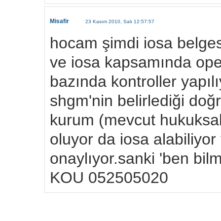
Misafir
23 Kasım 2010, Salı 12:57:57
hocam şimdi iosa belges
ve iosa kapsamında ope
bazında kontroller yapı
shgm'nin belirlediği doğ
kurum (mevcut hukuksal 
oluyor da iosa alabiliyor
onaylıyor.sanki 'ben bilm
KOU 052505020