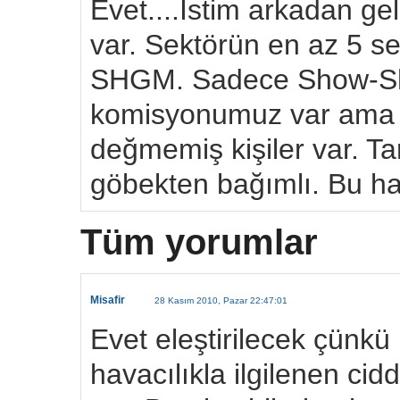
Evet....İstim arkadan gel
var. Sektörün en az 5 se
SHGM. Sadece Show-Sho
komisyonumuz var ama iç
değmemiş kişiler var. T
göbekten bağımlı. Bu hav
Tüm yorumlar
Misafir
28 Kasım 2010, Pazar 22:47:01
Evet eleştirilecek çünkü
havacılıkla ilgilenen cidd