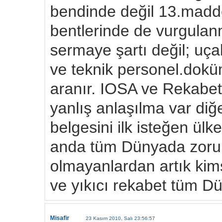
bendinde değil 13.madde
bentlerinde de vurgulanm
sermaye şartı değil; uça
ve teknik personel.dokü
aranır. IOSA ve Rekabetl
yanlış anlaşılma var d
belgesini ilk isteğen ül
anda tüm Dünyada zorun
olmayanlardan artık kim
ve yıkıcı rekabet tüm D
Misafir
23 Kasım 2010, Salı 23:56:57