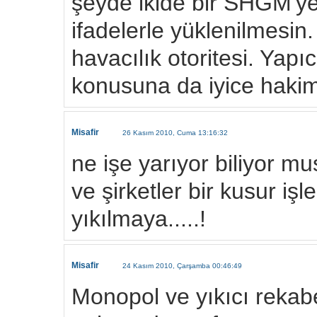
şeyde ikide bir SHGM'ye 
ifadelerle yüklenilmesin. 
havacılık otoritesi. Yapıc
konusuna da iyice hakim
Misafir
26 Kasım 2010, Cuma 13:16:32
ne işe yarıyor biliyor 
ve şirketler bir kusur iş
yıkılmaya.....!
Misafir
24 Kasım 2010, Çarşamba 00:46:49
Monopol ve yıkıcı rekabe