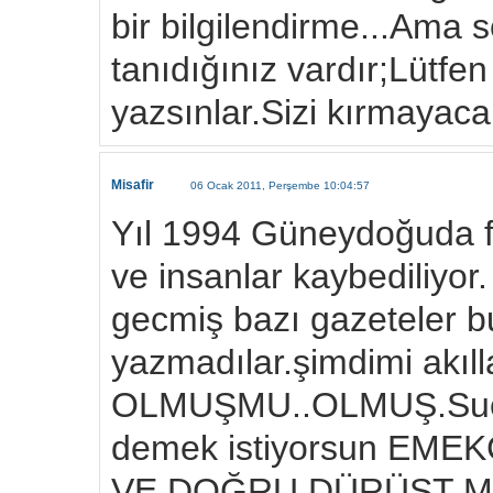
bir bilgilendirme...Ama 
tanıdığınız vardır;Lütfe
yazsınlar.Sizi kırmayacak
Misafir
06 Ocak 2011, Perşembe 10:04:57
Yıl 1994 Güneydoğuda fai
ve insanlar kaybediliyor.
gecmiş bazı gazeteler 
yazmadılar.şimdimi akıl
OLMUŞMU..OLMUŞ.Suc 
demek istiyorsun EME
VE DOĞRU DÜRÜST MU