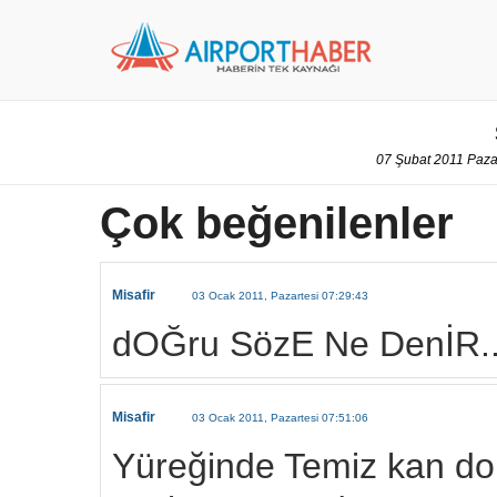
07 Şubat 2011 Pazar
Çok beğenilenler
Misafir
03 Ocak 2011, Pazartesi 07:29:43
dOĞru SözE Ne DenİR...iy
Misafir
03 Ocak 2011, Pazartesi 07:51:06
Yüreğinde Temiz kan dol