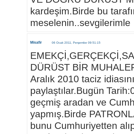
kardeşim.Birde bu taraf
meselenin..sevgilerimle
Misafir
06 Ocak 2011, Perşembe 09:51:15
EMEKÇİ,GERÇEKÇİ,SA
DÜRÜST BİR MUHALEFE
Aralık 2010 taciz idiası
paylaştılar.Bugün Tarih
geçmiş aradan ve Cumh
yapmış.Birde PATRONLA
bunu Cumhuriyetten alıp