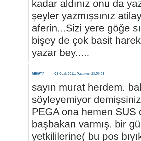
kadar aldınız onu da yazı
şeyler yazmışsınız atilay
aferin...Sizi yere göğe 
bişey de çok basit hareke
yazar bey.....
Misafir
03 Ocak 2011, Pazartesi 23:56:23
sayın murat herdem. bah
söyleyemiyor demişsiniz
PEGA ona hemen SUS der
başbakan varmış. bir gü
yetkililerine( bu pos bıy