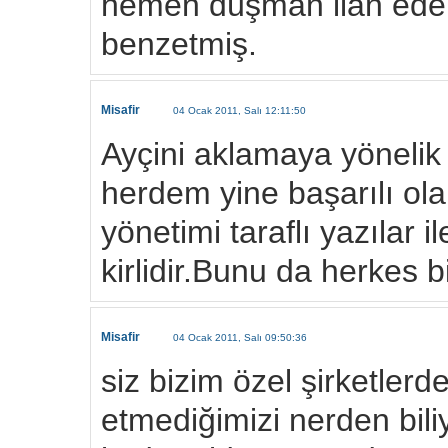
hemen düşman ilan eder,
benzetmiş.
Misafir
04 Ocak 2011, Salı 12:11:50
Ayçini aklamaya yönelik
herdem yine başarılı o
yönetimi taraflı yazılar
kirlidir.Bunu da herkes b
Misafir
04 Ocak 2011, Salı 09:50:36
siz bizim özel şirketlerde
etmediğimizi nerden bi