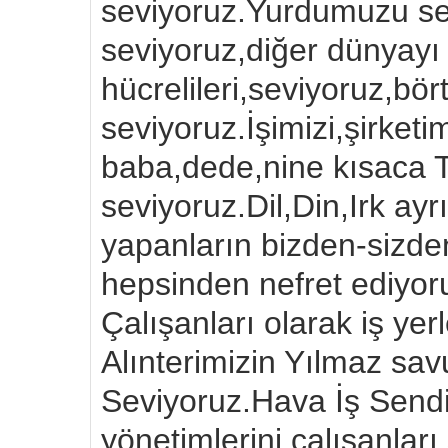
seviyoruz.Yurdumuzu se
seviyoruz,diğer dünyayı 
hücrelileri,seviyoruz,bör
seviyoruz.İşimizi,şirket
baba,dede,nine kısaca 
seviyoruz.Dil,Din,Irk ay
yapanların bizden-sizde
hepsinden nefret ediy
Çalışanları olarak iş ye
Alınterimizin Yılmaz sav
Seviyoruz.Hava İş Send
yönetimlerini,çalışanlar