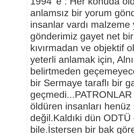
1994' e : Her konuda ol
anlamsız bir yorum gönd
insanlar vardı malzeme 
gönderimiz gayet net bir 
kıvırmadan ve objektif 
yeterli anlamak için, Aln
belirtmeden geçemeyeceğ
bir Sermaye taraflı bir 
geçmedi...PATRONLAR 
öldüren insanları henüz 
değil.Kaldıki dün ODTÜ 
bile.İstersen bir bak g