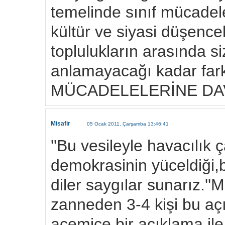
temelinde sınıf mücadele
kültür ve siyasi düşence
toplulukların arasında s
anlamayacağı kadar fark
MÜCADELELERİNE DAV
Misafir
05 Ocak 2011, Çarşamba 13:46:41
''Bu vesileyle havacılık 
demokrasinin yüceldiği,b
diler saygılar sunarız.''
zanneden 3-4 kişi bu aç
acemice bir açıklama ile