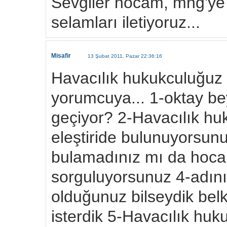
Sevgiler hocam, mng'ye 
selamları iletiyoruz...
Misafir
13 Şubat 2011, Pazar 22:36:16
Havacılık hukukculuğuz 
yorumcuya... 1-oktay be
geçiyor? 2-Havacılık hu
eleştiride bulunuyorsunu
bulamadınız mı da hocam
sorguluyorsunuz 4-adını
olduğunuz bilseydik belk
isterdik 5-Havacılık hu