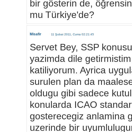
bir gösterin de, öğrens
mu Türkiye'de?
Misafir
11 Şubat 2011, Cuma 02:21:45
Servet Bey, SSP konusun
yazimda dile getirmistim.
katiliyorum. Ayrica uy
surulen plan da maalesef
oldugu gibi sadece kutula
konularda ICAO standar
gosterecegiz anlamina g
uzerinde bir uyumlulug