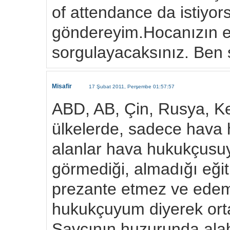
of attendance da istiyors
göndereyim.Hocanızın eğ
sorgulayacaksınız. Ben 
Misafir
17 Şubat 2011, Perşembe 01:57:57
ABD, AB, Çin, Rusya, Ke
ülkelerde, sadece hava 
alanlar hava hukukçusu
görmediği, almadığı eğiti
prezante etmez ve edem
hukukçuyum diyerek orta
Savcının huzurunda alabi