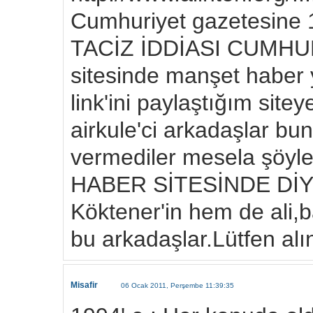
Cumhuriyet gazetesine 15
TACİZ İDDİASI CUMHURİY
sitesinde manşet haber 
link'ini paylaştığım site
airkule'ci arkadaşlar b
vermediler mesela şöyl
HABER SİTESİNDE DİYE.
Köktener'in hem de ali,
bu arkadaşlar.Lütfen alın
Misafir
06 Ocak 2011, Perşembe 11:39:35