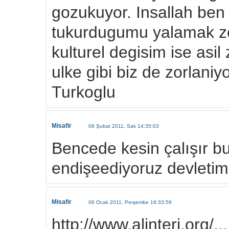
gozukuyor. Insallah ben 
tukurdugumu yalamak zo
kulturel degisim ise asil
ulke gibi biz de zorlaniy
Turkoglu
Misafir
08 Şubat 2011, Salı 14:35:03
Bencede kesin çalışır b
endişeediyoruz devletimi
Misafir
06 Ocak 2011, Perşembe 16:33:59
http://www.alinteri.org/......