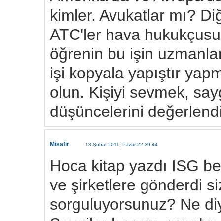
kimler. Avukatlar mı? Di
ATC'ler hava hukukçusu 
öğrenin bu işin uzmanlar
işi kopyala yapıştır yapm
olun. Kişiyi sevmek, say
düşüncelerini değerlendi
Misafir
13 Şubat 2011, Pazar 22:39:44
Hoca kitap yazdı ISG bed
ve şirketlere gönderdi 
sorguluyorsunuz? Ne diye