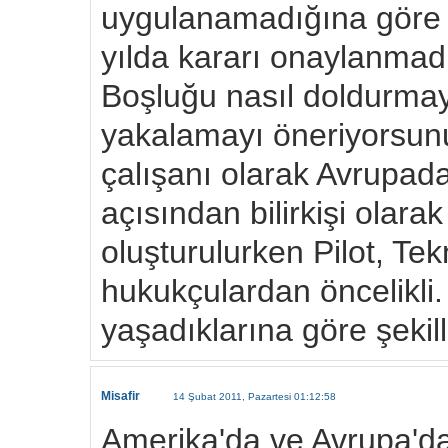
uygulanamadığına göre t
yılda kararı onaylanmadı
Boşluğu nasıl doldurmay
yakalamayı öneriyorsun
çalışanı olarak Avrupad
açısından bilirkişi olarak
oluşturulurken Pilot, Tek
hukukçulardan öncelikli.
yaşadıklarına göre şekil
Misafir
14 Şubat 2011, Pazartesi 01:12:58
Amerika'da ve Avrupa'da