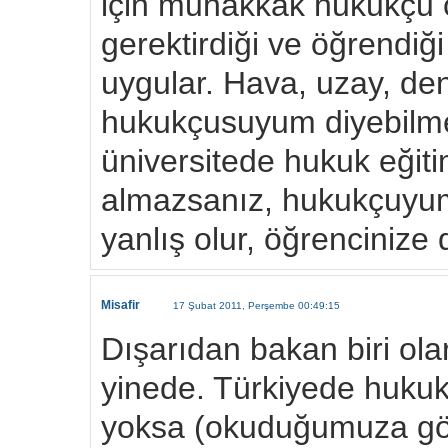
için muhakkak hukukçu 
gerektirdiği ve öğrendiğ
uygular. Hava, uzay, deni
hukukçusuyum diyebilmek 
üniversitede hukuk eğiti
almazsanız, hukukçuyum 
yanlış olur, öğrencinize 
Misafir
17 Şubat 2011, Perşembe 00:49:15
Dışarıdan bakan biri o
yinede. Türkiyede hukuk
yoksa (okuduğumuza gör