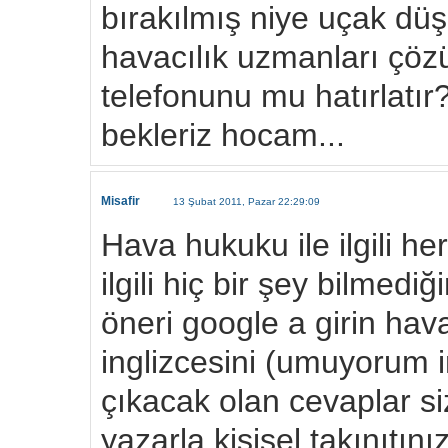
bırakılmış niye uçak d
havacılık uzmanları çö
telefonunu mu hatırlatır
bekleriz hocam...
Misafir
13 Şubat 2011, Pazar 22:29:09
Hava hukuku ile ilgili he
ilgili hiç bir şey bilmedi
öneri google a girin ha
inglizcesini (umuyorum i
çıkacak olan cevaplar si
yazarla kişisel takınıtın