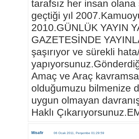
tarafsız her insan olana
geçtiği yıl 2007.Kamuoyu
2010.GÜNLÜK YAYIN 
GAZETESİNDE YAYINLA
şaşırıyor ve sürekli hata
yapıyorsunuz.Gönderdiğ
Amaç ve Araç kavramsal k
olduğumuzu bilmenize da
uygun olmayan davranışla
Haklı Çıkarıyorsunuz
Misafir
06 Ocak 2011, Perşembe 01:29:59