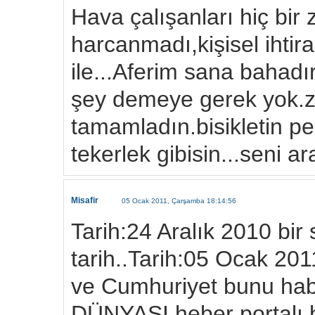
Hava çalışanları hiç bir
harcanmadı,kişisel ihtir
ile...Aferim sana bahadır
şey demeye gerek yok.z
tamamladın.bisikletin ped
tekerlek gibisin...seni ar
Misafir
05 Ocak 2011, Çarşamba 18:14:56
Tarih:24 Aralık 2010 bir
tarih..Tarih:05 Ocak 20
ve Cumhuriyet bunu h
DÜNYASI heber portalı 