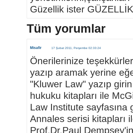
Güzellik ister GÜZELL
Tüm yorumlar
Misafir
17 Şubat 2011, Perşembe 02:33:24
Önerilerinize teşekkürl
yazıp aramak yerine eğe
"Kluwer Law" yazıp girin
hukuku kitapları ile McGi
Law Institute sayfasına g
Annales serisi kitapları 
Prof.Dr.Paul Dempsey'in 