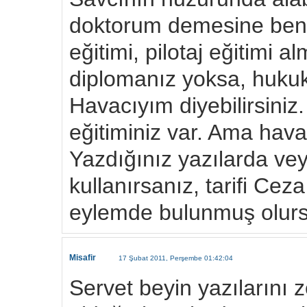
doktorum demesine benz
eğitimi, pilotaj eğitimi a
diplomanız yoksa, huku
Havacıyım diyebilirsiniz.
eğitiminiz var. Ama ha
Yazdığınız yazılarda vey
kullanırsanız, tarifi Ce
eylemde bulunmuş olur
Misafir
17 Şubat 2011, Perşembe 01:42:04
Servet beyin yazılarını