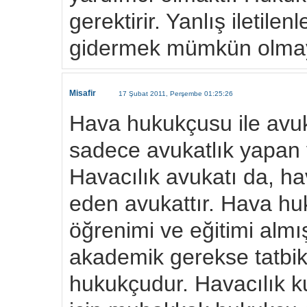
gerektirir. Yanlış iletilen
gidermek mümkün olmaya
Misafir
17 Şubat 2011, Perşembe 01:25:26
Hava hukukçusu ile avuk
sadece avukatlık yapan ve
Havacılık avukatı da, hava
eden avukattır. Hava h
öğrenimi ve eğitimi alm
akademik gerekse tatbik
hukukçudur. Havacılık k