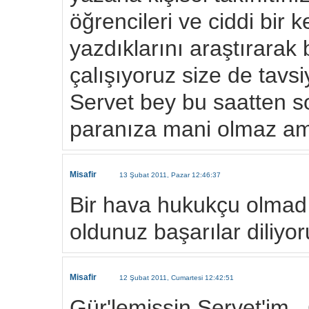
öğrencileri ve ciddi bir
yazdıklarını araştırarak
çalışıyoruz size de tavs
Servet bey bu saatten s
paranıza mani olmaz ama
Misafir
13 Şubat 2011, Pazar 12:46:37
Bir hava hukukçu olmadı
oldunuz başarılar diliyo
Misafir
12 Şubat 2011, Cumartesi 12:42:51
Gür'lemişsin Servet'im 