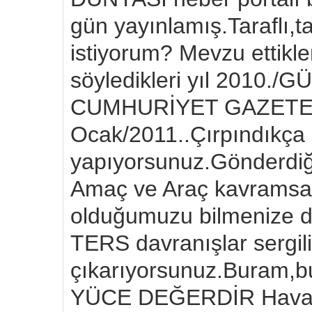
gün yayınlamış.Taraflı,t
istiyorum? Mevzu ettikl
söyledikleri yıl 2010.
CUMHURİYET GAZETE
Ocak/2011..Çırpındıkça ş
yapıyorsunuz.Gönderdiğ
Amaç ve Araç kavramsal k
olduğumuzu bilmenize da
TERS davranışlar sergili
çıkarıyorsunuz.Buram
YÜCE DEĞERDİR Hava İ