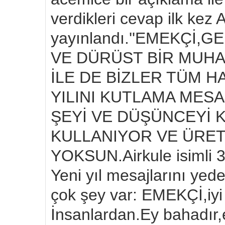
verdikleri cevap ilk kez 
yayınlandı.''EMEKÇİ
VE DÜRÜST BİR MUHAL
İLE DE BİZLER TÜM H
YILINI KUTLAMA MESA
ŞEYİ VE DÜŞÜNCEYİ 
KULLANIYOR VE ÜRE
YOKSUN.Airkule isimli 3-
Yeni yıl mesajlarını ye
çok şey var: EMEKÇİ,iyi
İnsanlardan.Ey bahadır,