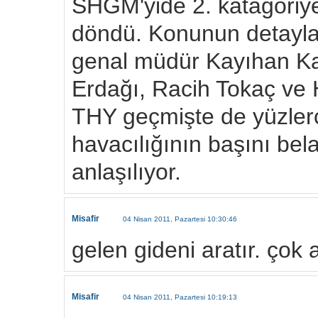
SHGM'yide 2. katagoriye
döndü. Konunun detayla
genal müdür Kayıhan Ka
Erdağı, Racih Tokaç ve H
THY geçmişte de yüzler
havacılığının başını bel
anlaşılıyor.
Misafir
04 Nisan 2011, Pazartesi 10:30:46
gelen gideni aratır. çok a
Misafir
04 Nisan 2011, Pazartesi 10:19:13