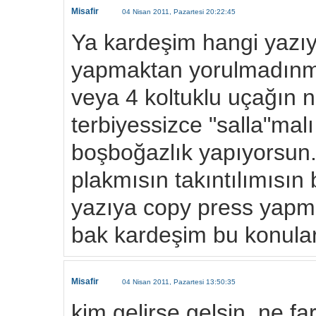
Misafir
04 Nisan 2011, Pazartesi 20:22:45
Ya kardeşim hangi yazıy
yapmaktan yorulmadınmı
veya 4 koltuklu uçağın n
terbiyessizce "salla"malı
boşboğazlık yapıyorsun. 
plakmısın takıntılımısın
yazıya copy press yapm
bak kardeşim bu konular
Misafir
04 Nisan 2011, Pazartesi 13:50:35
kim gelirse gelsin, ne fa