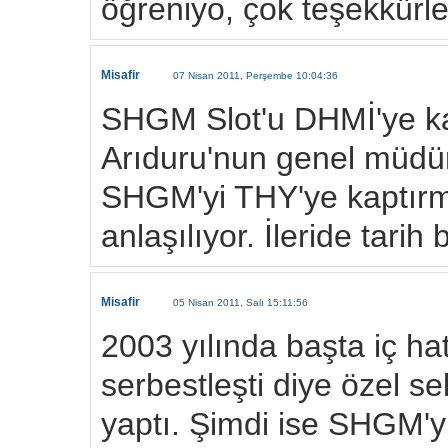
öğreniyo, çok teşekkürle
Misafir
07 Nisan 2011, Perşembe 10:04:36
SHGM Slot'u DHMİ'ye kap
Arıduru'nun genel müdür
SHGM'yi THY'ye kaptırm
anlaşılıyor. İleride tari
Misafir
05 Nisan 2011, Salı 15:11:56
2003 yılında başta iç ha
serbestleşti diye özel se
yaptı. Şimdi ise SHGM'y