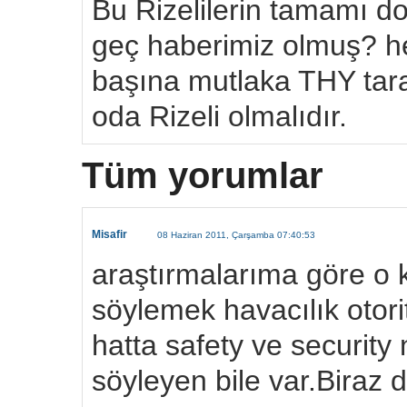
Bu Rizelilerin tamamı d
geç haberimiz olmuş? he
başına mutlaka THY tara
oda Rizeli olmalıdır.
Tüm yorumlar
Misafir
08 Haziran 2011, Çarşamba 07:40:53
araştırmalarıma göre o 
söylemek havacılık otori
hatta safety ve security n
söyleyen bile var.Biraz 