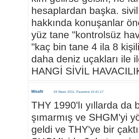
hesaplardan başka. sivil
hakkında konuşanlar ön
yüz tane "kontrolsüz hav
"kaç bin tane 4 ila 8 kiş
daha deniz uçakları ile il
HANGİ SİVİL HAVACILI
Misafir
04 Nisan 2011, Pazartesi 10:41:17
THY 1990'lı yıllarda da
şımarmış ve SHGM'yi yö
geldi ve THY'ye bir çakt