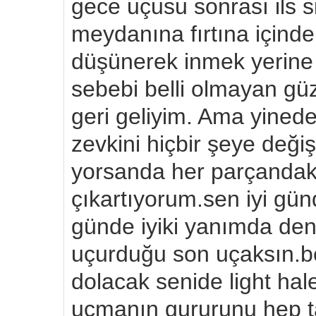
gece uçusu sonrası ils s
meydanına fırtına içind
düşünerek inmek yerine 
sebebi belli olmayan güz
geri geliyim. Ama yinede
zevkini hiçbir şeye deği
yorsanda her parçandak
çıkartıyorum.sen iyi günd
günde iyiki yanımda deni
uçurduğu son uçaksın.b
dolacak senide light hal
uçmanın gururunu hep ta