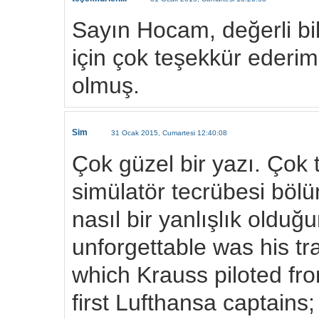
Sayın Hocam, değerli bilg
için çok teşekkür ederim.
olmuş.
Sim
31 Ocak 2015, Cumartesi 12:40:08
Çok güzel bir yazı. Çok 
simülatör tecrübesi böl
nasıl bir yanlışlık olduğ
unforgettable was his tr
which Krauss piloted fr
first Lufthansa captains; 