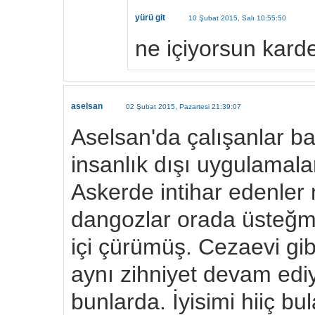
yürü git
10 Şubat 2015, Salı 10:55:50
ne içiyorsun kard
aselsan
02 Şubat 2015, Pazartesi 21:39:07
Aselsan'da çalışanlar ba
insanlık dışı uygulamala
Askerde intihar edenler 
dangozlar orada üsteğm
içi çürümüş. Cezaevi gib
aynı zihniyet devam ediyo
bunlarda. İyisimi hiiç bu