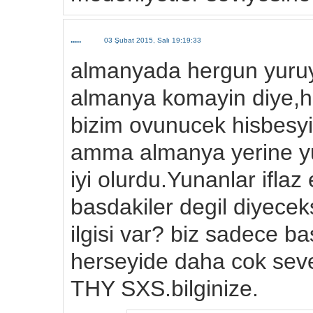
.....
03 Şubat 2015, Salı 19:19:33
almanyada hergun yuruyu
almanya komayin diye,hey
bizim ovunucek hisbesyi
amma almanya yerine yu
iyi olurdu.Yunanlar iflaz 
basdakiler degil diyecek
ilgisi var? biz sadece b
herseyide daha cok seve
THY SXS.bilginize.