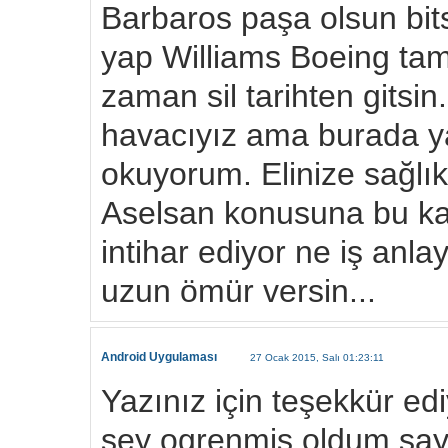
Barbaros paşa olsun bits
yap Williams Boeing ta
zaman sil tarihten gitsi
havacıyız ama burada yaz
okuyorum. Elinize sağlı
Aselsan konusuna bu ka
intihar ediyor ne iş an
uzun ömür versin...
Android Uygulaması
27 Ocak 2015, Salı 01:23:11
Yazınız için teşekkür ed
sey ogrenmis oldum say