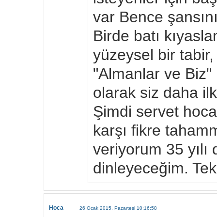
var Bence şansını
Birde batı kıyasla
yüzeysel bir tabir
"Almanlar ve Biz"
olarak siz daha il
Şimdi servet hoca
karşı fikre taham
veriyorum 35 yılı 
dinleyeceğim. Te
Hoca
26 Ocak 2015, Pazartesi 10:16:58