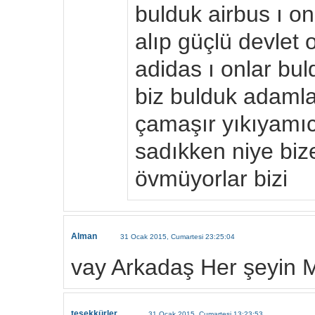
bulduk airbus ı on
alıp güçlü devlet
adidas ı onlar bul
biz bulduk adamla
çamaşır yıkıyamıc
sadıkken niye biz
övmüyorlar bizi
Alman
31 Ocak 2015, Cumartesi 23:25:04
vay Arkadaş Her şeyin M
teşekkürler....
31 Ocak 2015, Cumartesi 13:23:53