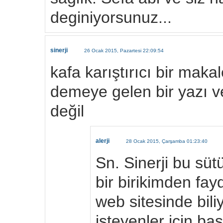
deginiyorsunuz...
sinerji
26 Ocak 2015, Pazartesi 22:09:54
kafa karıştırıcı bir maka
demeye gelen bir yazı ve 
değil
alerji
28 Ocak 2015, Çarşamba 01:23:40
Sn. Sinerji bu süt
bir birikimden fa
web sitesinde bil
isteyenler için b