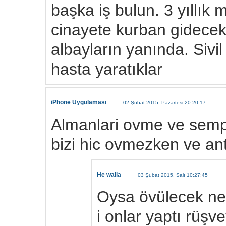
başka iş bulun. 3 yıllık 
cinayete kurban gidecekm
albayların yanında. Si
hasta yaratıklar
iPhone Uygulaması
02 Şubat 2015, Pazartesi 20:20:17
Almanlari ovme ve sempa
bizi hic ovmezken ve an
He walla
03 Şubat 2015, Salı 10:27:45
Oysa övülecek ne
i onlar yaptı rüşv