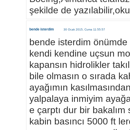
şekilde de yazılabilir,ok
bende isterdim
30 Ocak 2015, Cuma 11:55:57
bende isterdim önümde
kendi kendine uçsun moto
kapansın hidrolikler ta
bile olmasın o sırada k
ayağımın kasılmasından
yalpalaya inmiyim ayağa
e çarptı dur bir bakalı
kabin basıncı 5000 ft le