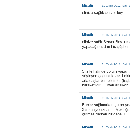
Misafir
31 Ocak 2012, Salı 
elinize sağlık servet bey
Misafir
31 Ocak 2012, Salı 
elinize sağlı Servet Bey..um
yapacağımızdan hiç şüphem
Misafir
31 Ocak 2012, Salı 
Silsile halinde yorum yapan 
söyleyen çoğunluk var .Lakin
arkadaşlar bilmelidir ki; (t
haraketlidir...Lütfen aksiyon 
Misafir
31 Ocak 2012, Salı 
Bunlar sağlanırken şu an ya
3-5 saniyenizi alır…Mesleği
çıkmaz derken bir daha “EL
Misafir
31 Ocak 2012, Salı 