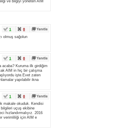
bilgi ve bilgiyi yöneten AIM
1
0
azı olmuş sağolun
1
0
a acaba? Kuruma ilk girdiğim
ak AIM in hiç bir çalışma
aşlıyordu işte.Evet zaten
lamalar yapılabilir ikna
1
0
ok makale okuduk. Kendisi
bilgileri uçuş ekibine
reci hızlandırmalıyız. 2016
 verimliliği için AIM e