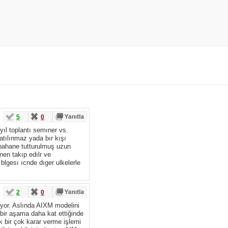
5
0
ıl toplantı semıner vs.
katılınmaz yada bır kışı
ı bahane tutturulmuş uzun
ınen takıp edılr ve
blgesı ıcnde dıger ulkelerle
2
0
iyor. Aslında AIXM modelini
r bir aşama daha kat ettiğinde
 bir çok karar verme işlemi