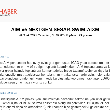
AIM ve NEXTGEN-SESAR-SWIM-AIXM
30 Ocak 2012 Pazartesi, 00:01:03 /
Toplam : 23 yorum
14:17:02
ı AIM personelını hep uvey evlat gıbı gormuştur. ICAO yada eurocontrol her y
a nedense hıc bır hv trf ıle ılgılı toplantı kacırılmzken ,AIM toplantılarına ya 
ler grplar halınde toplantılara ktılmaktadırlar. bızde tasarruf tedbırlerı dıye b
mlar engellenmıştır...ulslarası her tplantının mtlaka yararı vrdır gelışmeler yak
ar olundugu ıcınde ılgılı kurum vede kuruluşlarla koordınesı yapılarak EURO 
 olur.entegrsyn olmazsa yrumz cunku.
şamba 22:00:45
liğinde AIXM projesi yeni sürümleriyle havacılık sektörüne yenilikler getir
"kendi dijital dilini" oluşturma çalışması olduğunu görebiliriz. Bu dijital dil he
M'in önemi daha da artacaktır. Çünkü zaman bize gösterecekki gelecekte artık