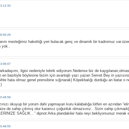
23:12:33
18:50:29
arım mesleğimiz hakettiği yeri bulacak.genç ve dinamik bir kadromuz var.üzer
 yok..
13:06:07
arkadaşımı, ilgisi nedeniyle tebrik ediyorum.Nedense biz de kaygılanan,olmas
 en basitiyle böylesine bizim için avantajlı yazı yazan Servet Bey in yazısı
eşbihte hata olmaz genel prensibine sığınarak) Köpekbalığı durduğu an batar o 
:)
10:49:59
zınızı okuyup bir yorum dahi yapmayan kuru kalabalığa lütfen en azından “eli
nize de sahip çıkmış olur kararsız çoğunluk olmazsınız…Sizin sahip çıkmadığ
LERİNİZE SAĞLIK…” dipnot:Arka plandakiler hala neyi bekliyorsunuz merak 
10:48:55