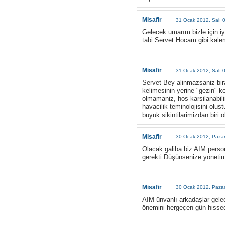
Misafir
31 Ocak 2012, Salı 
Gelecek umarım bizle için iy
tabi Servet Hocam gibi kale
Misafir
31 Ocak 2012, Salı 
Servet Bey alinmazsaniz bira
kelimesinin yerine "gezin" ke
olmamaniz, hos karsilanabili
havacilik teminolojisini olu
buyuk sikintilarimizdan biri o
Misafir
30 Ocak 2012, Pazar
Olacak galiba biz AIM pers
gerekti.Düşünsenize yönetim
Misafir
30 Ocak 2012, Pazar
AIM ünvanlı arkadaşlar gele
önemini hergeçen gün hissede