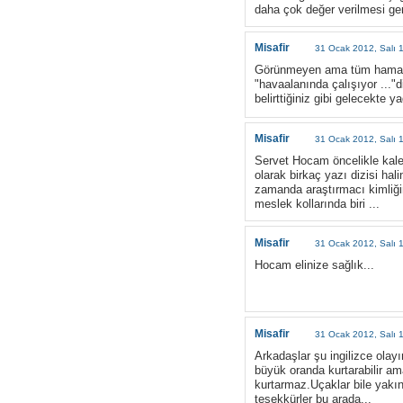
daha çok değer verilmesi ger
Misafir
31 Ocak 2012, Salı 
Görünmeyen ama tüm hamallığı
"havaalanında çalışıyor ..."d
belirttiğiniz gibi gelecekte
Misafir
31 Ocak 2012, Salı 
Servet Hocam öncelikle kale
olarak birkaç yazı dizisi ha
zamanda araştırmacı kimliğin
meslek kollarında biri ...
Misafir
31 Ocak 2012, Salı 
Hocam elinize sağlık...
Misafir
31 Ocak 2012, Salı 
Arkadaşlar şu ingilizce olay
büyük oranda kurtarabilir am
kurtarmaz.Uçaklar bile yakı
teşekkürler bu arada...