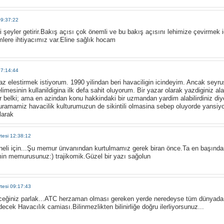
09:37:22
i şeyler getirir.Bakış açısı çok önemli ve bu bakış açısını lehimize çevirmek
mlere ihtiyacımız var.Eline sağlık hocam
07:14:44
z elestirmek istiyorum. 1990 yilindan beri havaciligin icindeyim. Ancak seyrus
limesinin kullanildigina ilk defa sahit oluyorum. Bir yazar olarak yazdiginiz al
r belki; ama en azindan konu hakkindaki bir uzmandan yardim alabilirdiniz di
sturamamiz havacilik kulturumuzun de sikintili olmasina sebep oluyorde yansiyo
larak
tesi 12:38:12
oneli için...Şu memur ünvanından kurtulmamız gerek biran önce.Ta en başın
in memurusunuz:) trajikomik.Güzel bir yazı sağolun
tesi 09:17:43
ceğiniz parlak...ATC herzaman olması gereken yerde neredeyse tüm dünyada (
cek Havacılık camiası.Bilinmezlikten bilinirliğe doğru ilerliyorsunuz...