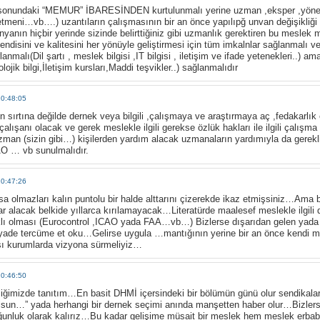
 sonundaki “MEMUR” İBARESİNDEN kurtulunmalı yerine uzman ,eksper ,yöne
tmeni…vb….) uzantıların çalışmasının bir an önce yapılıpğ unvan değişikliğ
nyanın hiçbir yerinde sizinde belirttiğiniz gibi uzmanlık gerektiren bu meslek
endisini ve kalitesini her yönüyle geliştirmesi için tüm imkalnlar sağlanmalı v
lanmalı(Dil şartı , meslek bilgisi ,IT bilgisi , iletişim ve ifade yetenekleri..) a
lojik bilgi,İletişim kursları,Maddi teşvikler..) sağlanmalıdır
10:48:05
eyin sırtına değilde dernek veya bilgili ,çalışmaya ve araştırmaya aç ,fedakarl
lışanı olacak ve gerek meslekle ilgili gerekse özlük hakları ile ilgili çalış
man (sizin gibi…) kişilerden yardım alacak uzmanaların yardımıyla da gerekli
 … vb sunulmalıdır.
10:47:26
sa olmazları kalın puntolu bir halde alttarını çizerekde ikaz etmişsiniz…Ama b
lar alacak belkide yıllarca kırılamayacak…Literatürde maalesef meslekle ilgili 
klı olması (Eurocontrol ,ICAO yada FAA…vb…) Bizlerse dışarıdan gelen yada ha
yade tercüme et oku…Gelirse uygula …mantığının yerine bir an önce kendi mesl
ası kurumlarda vizyona sürmeliyiz…
10:46:50
ğimizde tanıtım…En basit DHMİ içersindeki bir bölümün günü olur sendikala
olsun…” yada herhangi bir dernek seçimi anında manşetten haber olur…Bizlers
unluk olarak kalırız…Bu kadar gelişime müsait bir meslek hem meslek erba