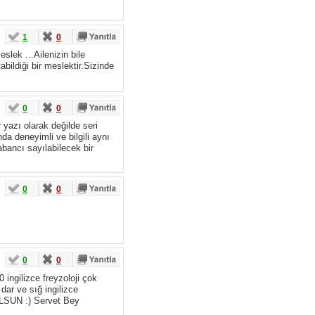
1
0
slek ...Ailenizin bile
abildiği bir meslektir.Sizinde
0
0
yazı olarak değilde seri
da deneyimli ve bilgili aynı
bancı sayılabilecek bir
0
0
0
0
ingilizce freyzoloji çok
dar ve sığ ingilizce
 OLSUN :) Servet Bey