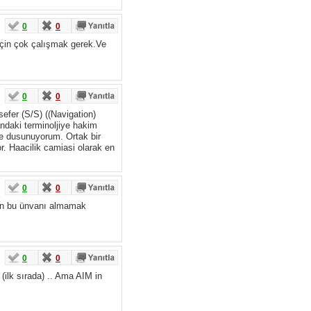
0
0
 için çok çalışmak gerek.Ve
0
0
efer (S/S) ((Navigation)
andaki terminoljiye hakim
ye dusunuyorum. Ortak bir
r. Haacilik camiasi olarak en
0
0
dan bu ünvanı almamak
0
0
ilk sırada) .. Ama AIM in