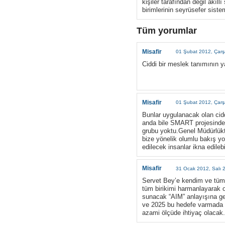
kişiler tarafından değil akıl
birimlerinin seyrüsefer sist
Tüm yorumlar
Misafir
01 Şubat 2012, Çar
Ciddi bir meslek tanımının y
Misafir
01 Şubat 2012, Çar
Bunlar uygulanacak olan cid
anda bile SMART projesinden
grubu yoktu.Genel Müdürlükte
bize yönelik olumlu bakış yo
edilecek insanlar ikna edile
Misafir
31 Ocak 2012, Salı 
Servet Bey’e kendim ve tüm
tüm birikimi harmanlayarak ol
sunacak “AIM” anlayışına geçi
ve 2025 bu hedefe varmada öne
azami ölçüde ihtiyaç olacak