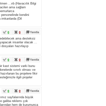
tmen …vb (Havacılık Bilgi
i acilen ama sağlam
 memurlarca
e personelinde kendini
ma imkanlarda (Dil
0
0
ık edebilecek ama desteksiz
ma yapacak insanlar olacak …
 dosyaları hazırlayıp
0
0
ir kast sistemi varki bunu
donelerde sınırlı olması ve
zırlanan bu projelere fikir
eğimizle ilgili projeler
0
0
rımız sayfalarında büyük
e galiba reklemı çok
blarından hem de kurumunca