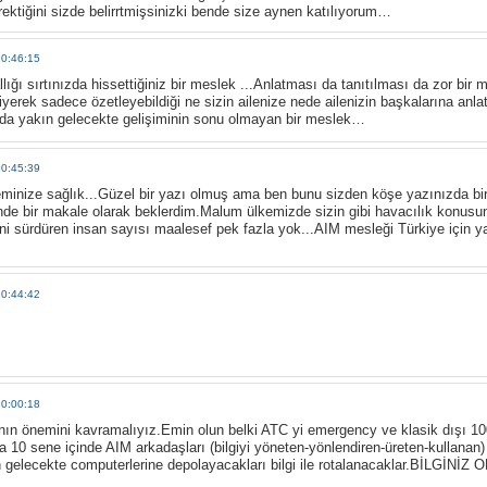
ektiğini sizde belirrtmişsinizki bende size aynen katılıyorum…
10:46:15
 sırtınızda hissettiğiniz bir meslek ...Anlatması da tanıtılması da zor bir me
iyerek sadece özetleyebildiği ne sizin ailenize nede ailenizin başkalarına anlat
 yada yakın gelecekte gelişiminin sonu olmayan bir meslek…
10:45:39
minize sağlık...Güzel bir yazı olmuş ama ben bunu sizden köşe yazınızda bir 
linde bir makale olarak beklerdim.Malum ülkemizde sizin gibi havacılık konusun
i sürdüren insan sayısı maalesef pek fazla yok...AIM mesleği Türkiye için ya
10:44:42
10:00:18
ının önemini kavramalıyız.Emin olun belki ATC yi emergency ve klasik dışı 100 
a 10 sene içinde AIM arkadaşları (bilgiyi yöneten-yönlendiren-üreten-kullanan) 
n gelecekte computerlerine depolayacakları bilgi ile rotalanacaklar.BİLGİNİZ