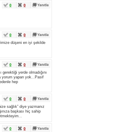
0
0
0
0
imize düşeni en iyi şekilde
0
0
ı gerektiği yerde olmadığını
na yorum yapan yok...Pasif
nedenle hep
0
0
nize sağlık” diye yazmanız
ınıza başkası hiç sahip
etmekteyim...
0
0