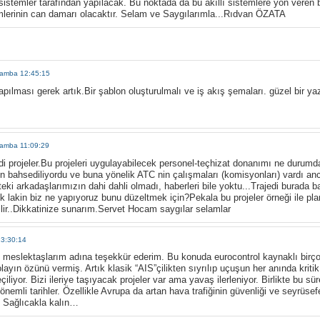
lı sistemler tarafından yapılacak. Bu noktada da bu akıllı sistemlere yön veren 
emlerinin can damarı olacaktır. Selam ve Saygılarımla...Rıdvan ÖZATA
şamba 12:45:15
apılması gerek artık.Bir şablon oluşturulmalı ve iş akış şemaları. güzel bir y
şamba 11:09:29
di projeler.Bu projeleri uygulayabilecek personel-teçhizat donanımı ne durumd
 bahsediliyordu ve buna yönelik ATC nin çalışmaları (komisyonları) vardı anc
ki arkadaşlarımızın dahi dahli olmadı, haberleri bile yoktu...Trajedi burada b
k lakin biz ne yapıyoruz bunu düzeltmek için?Pekala bu projeler örneği ile plan
bilir..Dikkatinize sunarım.Servet Hocam saygılar selamlar
23:30:14
 meslektaşlarım adına teşekkür ederim. Bu konuda eurocontrol kaynaklı birç
ayın özünü vermiş. Artık klasik “AIS”çilikten sıyrılıp uçuşun her anında kritik 
liyor. Bizi ileriye taşıyacak projeler var ama yavaş ilerleniyor. Birlikte bu sü
mli tarihler. Özellikle Avrupa da artan hava trafiğinin güvenliği ve seyrüsefer
. Sağlıcakla kalın…