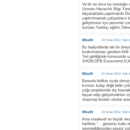
Ve bir an önce bu mesleğin
Uzmanı,Havacılık Bilgi Yöne
dayanaklarla yapılmalıdır.Dü
yaptırılmamalı,çalışanların k
geliştirmesi için personel zor
kursları,Yurtdışı eğitim,Tekno
Misafir
31 Ocak 2012, Salı 
Bu faaliyetlerde tek bir bir
bırakılmaması gereken AIM ça
Yeri geldiğinde konusunda uz
SHGM,DPB,Eurocontrol,ICAO
Misafir
31 Ocak 2012, Salı 
Bununla birlikte sizde olmaz
kırması kolay değil belki yıl
çoğu projelerinde dış kayna
beyan edip geliştirmekten zi
oluşturup bunları uluslar ar
Misafir
31 Ocak 2012, Salı 
Ama maalesef en büyük eksi
harflerle “… gününüz kutlu 
sevmediğimizden sessiz çoğ