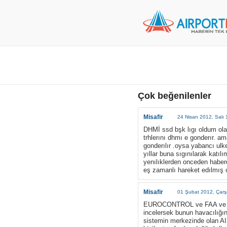
Çok beğenilenler
Misafir
24 Nisan 2012, Salı 
DHMİ ssd bşk lıgı oldum olas
trhlerını dhmı e gonderır. am
gonderılır .oysa yabancı ulke
yıllar buna sıgınılarak katılı
yenılıklerden onceden haberd
eş zamanlı hareket edılmış
Misafir
01 Şubat 2012, Çar
EUROCONTROL ve FAA ve lider
incelersek bunun havacılığın 
sistemin merkezinde olan AI