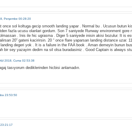
18, Perşembe 00:28:20
aat once sol koltuga gecip smooth landing yapar . Normal bu . Ucusun butun k
tden fazla ucusu olanlari gordum. Son 7 saniyede Runway environment gore ne
 olmassan . Inis ile hic ugrasma . Diger 5 saniyede inisin akisi bozulur. It is e
alirsan 20” gateni kacirirsin. 20 “ once flare yaparsan landing distance uzar. 
landing degeri yok . It is a failure in the FAA book . Aman demeyin bunun b
sabah bir sey yazayim dedim na sil olsa buradasiniz . Good Captain is always st
ylül 2018, Cuma 02:53:38
gaj tasıyorum dediklerinden hicbisi anlamadın.
mba 23:53:50
 23:21:17