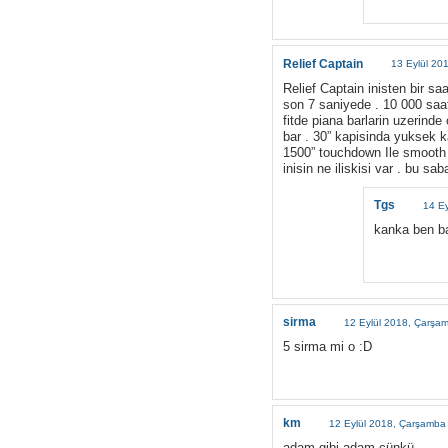
Relief Captain
13 Eylül 20
Relief Captain inisten bir s
son 7 saniyede . 10 000 saa
fitde piana barlarin uzerinde
bar . 30” kapisinda yuksek k
1500” touchdown Ile smooth 
inisin ne iliskisi var . bu 
Tgs
14 E
kanka ben ba
sirma
12 Eylül 2018, Çarşa
5 sirma mi o :D
km
12 Eylül 2018, Çarşamba
adam gibi adam çünkü