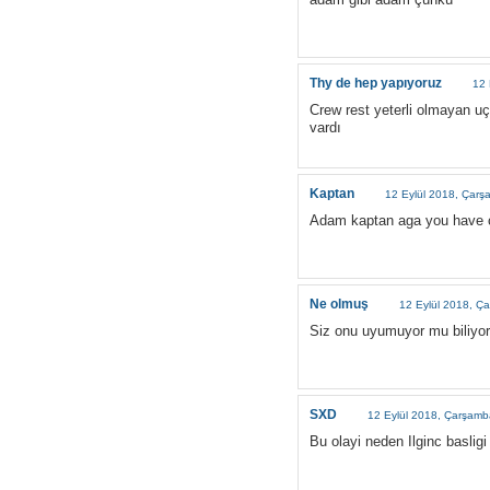
Thy de hep yapıyoruz
12 
Crew rest yeterli olmayan uçu
vardı
Kaptan
12 Eylül 2018, Çar
Adam kaptan aga you have co
Ne olmuş
12 Eylül 2018, Ç
Siz onu uyumuyor mu biliyor
SXD
12 Eylül 2018, Çarşamb
Bu olayi neden Ilginc baslig