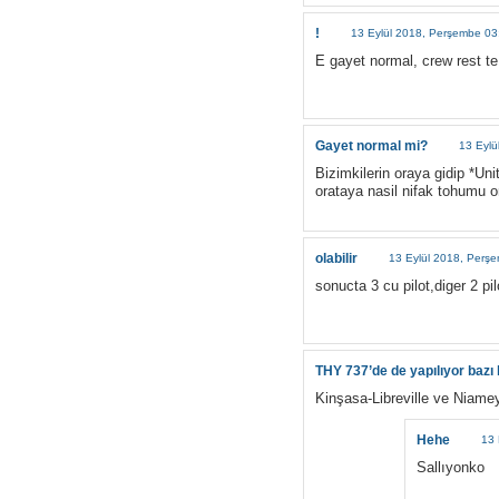
!
13 Eylül 2018, Perşembe 03
E gayet normal, crew rest te
Gayet normal mi?
13 Eylü
Bizimkilerin oraya gidip *Unit
orataya nasil nifak tohumu o
olabilir
13 Eylül 2018, Perş
sonucta 3 cu pilot,diger 2 pi
THY 737’de de yapılıyor bazı 
Kinşasa-Libreville ve Niame
Hehe
13 
Sallıyonko