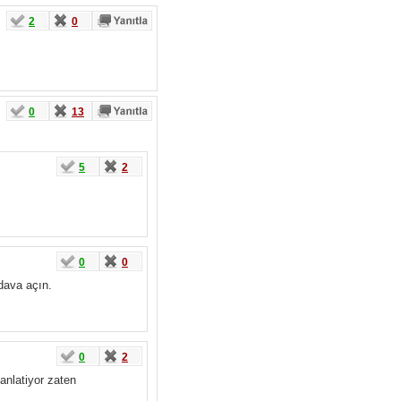
2
0
0
13
5
2
0
0
dava açın.
0
2
 anlatiyor zaten