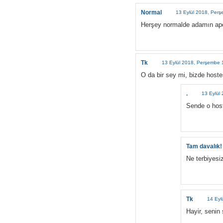
Normal
13 Eylül 2018, Per
Herşey normalde adamın apol
Tk
13 Eylül 2018, Perşembe 
O da bir sey mi, bizde hoste
.
13 Eylül
Sende o host
Tam davalık!
Ne terbiyesi
Tk
14 Eyl
Hayir, senin 