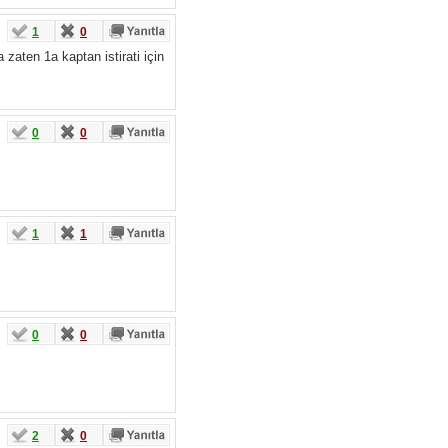
1
0
zaten 1a kaptan istirati için
0
0
1
1
0
0
2
0