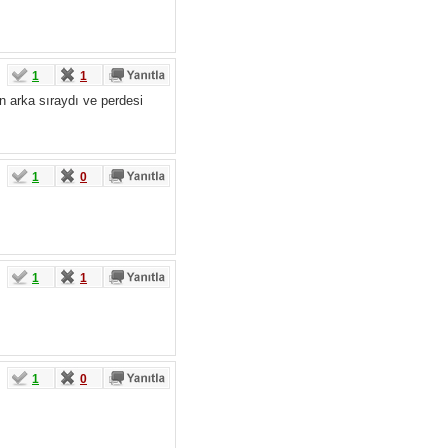
1
1
en arka sıraydı ve perdesi
1
0
1
1
1
0