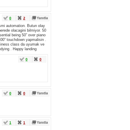
0
2
ismi automation. Butun olay
rede olacagini bilmiyor. 50
ssential being 50” over piano
1100” touchdown yapmalisin .
usiness class da uyumak ve
udying . Happy landing
0
0
0
0
1
1