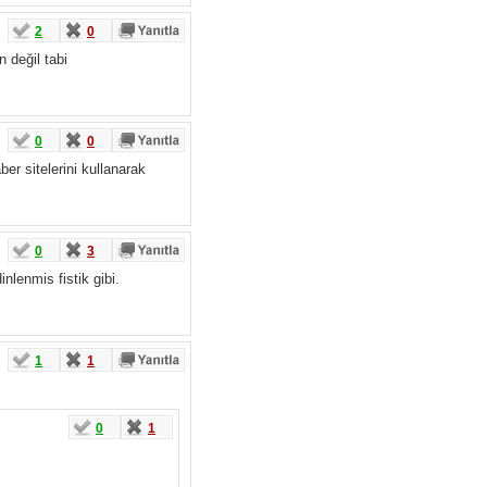
2
0
 değil tabi
0
0
ber sitelerini kullanarak
0
3
nlenmis fistik gibi.
1
1
0
1