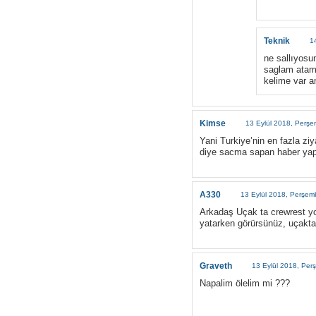
Teknik
1
ne sallıyosu
saglam atamı
kelime var 
Kimse
13 Eylül 2018, Perş
Yani Turkiye’nin en fazla ziy
diye sacma sapan haber yapca
A330
13 Eylül 2018, Perşem
Arkadaş Uçak ta crewrest yo
yatarken görürsünüz, uçakta
Graveth
13 Eylül 2018, Pe
Napalim ölelim mi ???