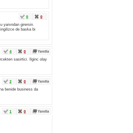
0
0
u yanından girersin.
ngilizce de baska bi
4
0
cekten sasirtici. Ilginc olay
2
0
una benide business da
1
0