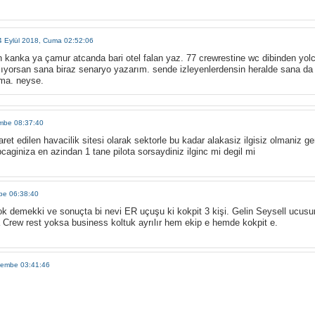
4 Eylül 2018, Cuma 02:52:06
n kanka ya çamur atcanda bari otel falan yaz. 77 crewrestine wc dibinden yolc
yorsan sana biraz senaryo yazarım. sende izleyenlerdensin heralde sana da i
ama. neyse.
embe 08:37:40
aret edilen havacilik sitesi olarak sektorle bu kadar alakasiz ilgisiz olmaniz ger
giniza en azindan 1 tane pilota sorsaydiniz ilginc mi degil mi
be 06:38:40
k demekki ve sonuçta bi nevi ER uçuşu ki kokpit 3 kişi. Gelin Seysell ucus
 Crew rest yoksa business koltuk ayrılır hem ekip e hemde kokpit e.
rşembe 03:41:46