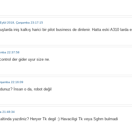
Eylül 2018, Çarşamba 23:17:15
şlarda iniş kalkış harici bir pilot business de dinlenir. Hatta eski A310 larda 
şamba 22:37:58
ntrol der gider uyur size ne.
arşamba 22:16:09
dunuz? İnsan o da, robot değil
a 21:48:34
i altinda yazdiniz? Heryer Tk degil :) Havaciligi Tk veya Sghm bulmadi