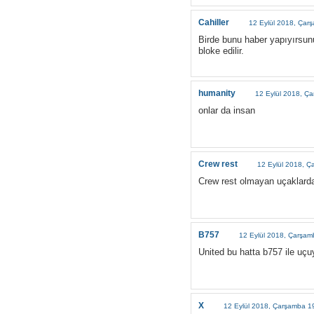
Cahiller
12 Eylül 2018, Çar
Birde bunu haber yapıyırsunu
bloke edilir.
humanity
12 Eylül 2018, Ç
onlar da insan
Crew rest
12 Eylül 2018, Ç
Crew rest olmayan uçaklarda 
B757
12 Eylül 2018, Çarşam
United bu hatta b757 ile uç
X
12 Eylül 2018, Çarşamba 1