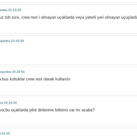
şamba 21:13:20
z tüh size, crew rest i olmayan uçaklarda veya yeterli yeri olmayan uçuşlarda 
arşamba 20:43:48
arşamba 20:28:54
bus koltuklar crew rest olarak kullanılır
ba 20:16:34
uyor,bu uçaklarda pilot dinlenme bölümü var mı acaba?
9:51:05