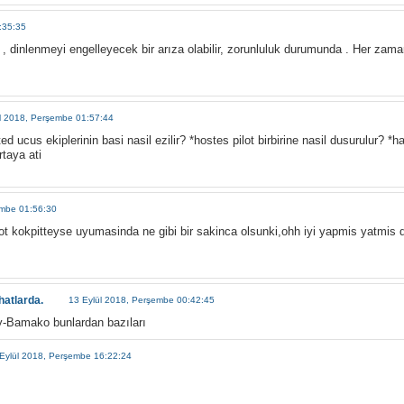
:35:35
 , dinlenmeyi engelleyecek bir arıza olabilir, zorunluluk durumunda . Her zaman
l 2018, Perşembe 01:57:44
ed ucus ekiplerinin basi nasil ezilir? *hostes pilot birbirine nasil dusurulur? *ha
rtaya ati
embe 01:56:30
lot kokpitteyse uyumasinda ne gibi bir sakinca olsunki,ohh iyi yapmis yatmis di
hatlarda.
13 Eylül 2018, Perşembe 00:42:45
y-Bamako bunlardan bazıları
Eylül 2018, Perşembe 16:22:24