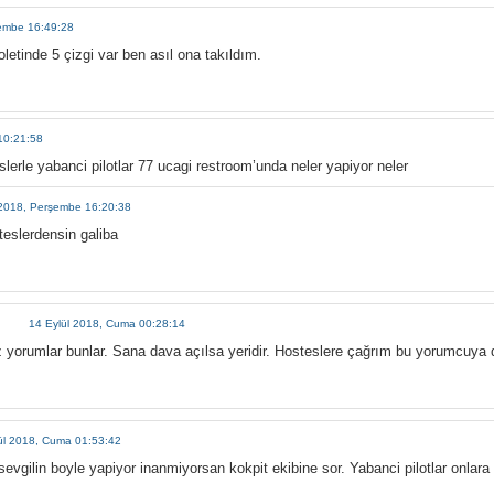
şembe 16:49:28
etinde 5 çizgi var ben asıl ona takıldım.
10:21:58
slerle yabanci pilotlar 77 ucagi restroom’unda neler yapiyor neler
 2018, Perşembe 16:20:38
eslerdensin galiba
14 Eylül 2018, Cuma 00:28:14
z yorumlar bunlar. Sana dava açılsa yeridir. Hosteslere çağrım bu yorumcuya 
ül 2018, Cuma 01:53:42
sevgilin boyle yapiyor inanmiyorsan kokpit ekibine sor. Yabanci pilotlar onlara