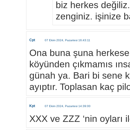
biz herkes değiliz. 
zenginiz. işinize
Cpt
07 Ekim 2024, Pazartesi 16:43:11
Ona buna şuna herkese d
köyünden çıkmamıs ınsan
günah ya. Bari bi sene kı
ayıptır. Toplasan kaç pil
Kpt
07 Ekim 2024, Pazartesi 14:39:00
XXX ve ZZZ ‘nin oyları i