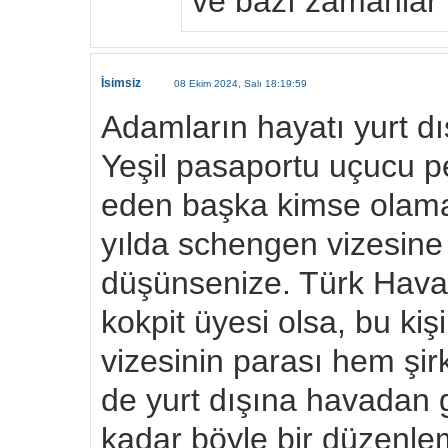
ve bazı zamanlar 
İsimsiz
08 Ekim 2024, Salı 18:19:59
Adamların hayatı yurt dı
Yeşil pasaportu uçucu 
eden başka kimse olamaz
yılda schengen vizesine ö
düşünsenize. Türk Hava Y
kokpit üyesi olsa, bu kiş
vizesinin parası hem şi
de yurt dışına havadan 
kadar böyle bir düzenl