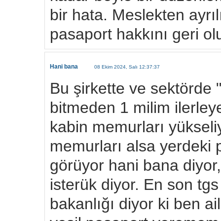
bir hata. Meslekten ayrıl
pasaport hakkını geri olu
Hani bana
08 Ekim 2024, Salı 12:37:37
Bu şirkette ve sektörde
bitmeden 1 milim ilerle
kabin memurları yükseli
memurları alsa yerdeki 
görüyor hani bana diyor,
isterük diyor. En son tgs
bakanlığı diyor ki ben ail