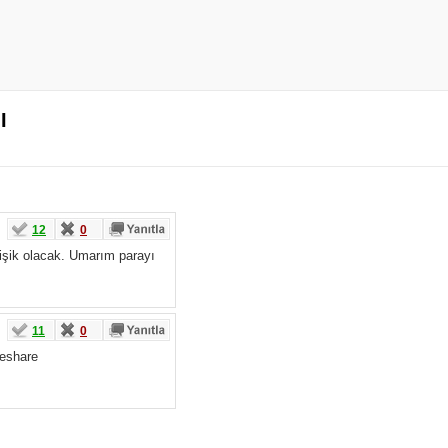
I
12
0
ğişik olacak. Umarım parayı
11
0
deshare