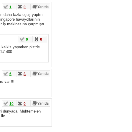
1
0
dın daha fazla uçuş yaptın
 singapore havayollarının
ir iş makinasına çarpmıştı
0
0
n kalkis yaparken pistde
747-400
6
8
s var !!!
10
0
biri dünyada. Muhtemelen
ile