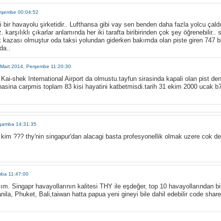
erşembe 00:04:52
li bir havayolu şirketidir.. Lufthansa gibi vay sen benden daha fazla yolcu çal
 karşılıklı çıkarlar anlamında her iki tarafta biribirinden çok şey öğrenebilir..
k kazası olmuştur oda taksi yolundan giderken bakımda olan piste giren 747 b
da..
 Mart 2014, Perşembe 11:20:30
Kai-shek International Airport da olmustu.tayfun sirasinda kapali olan pist de
nasina carpmis toplam 83 kisi hayatini katbetmisdi.tarih 31 ekim 2000 ucak b
rşamba 14:31:35
 kim ??? thy'nin singapur'dan alacagi basta profesyonellik olmak uzere cok der
mba 11:47:00
lım. Singapr havayollarının kalitesi THY ile eşdeğer, top 10 havayollarından 
a, Phuket, Bali,taiwan hatta papua yeni gineyi bile dahil edebilir code share 