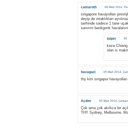
camaroth
06 Mart 2014, P
singapore havayolları prestij
deyip de ortaklıktan ayrılmaz.
tarihinde sadece 1 tane uça
sanırım bankgonk havalanın
taipei
06
kaza Chiang 
olan is maki
havagazi
05 Mart 2014, Ça
thy kim singapur havayolları
Açılım
05 Mart 2014, Çarşa
Çok ama çok akıllıca bir açı
THY Sydney, Melbourne, Manil