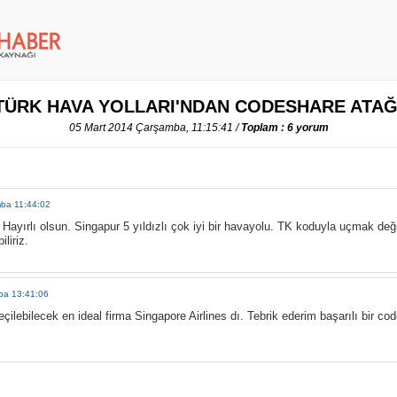
TÜRK HAVA YOLLARI'NDAN CODESHARE ATAĞ
05 Mart 2014 Çarşamba, 11:15:41 /
Toplam : 6 yorum
mba 11:44:02
Hayırlı olsun. Singapur 5 yıldızlı çok iyi bir havayolu. TK koduyla uçmak de
liriz.
ba 13:41:06
çilebilecek en ideal firma Singapore Airlines dı. Tebrik ederim başarılı bir co