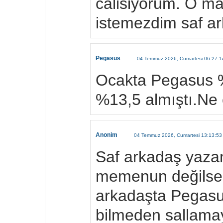
calisiyorum. O m
istemezdim saf a
Pegasus
04 Temmuz 2026, Cumartesi 06:27:1
Ocakta Pegasus %
%13,5 almıştı.Ne
Anonim
04 Temmuz 2026, Cumartesi 13:13:53
Saf arkadaş yaza
memenun değilsen
arkadaşta Pegasu
bilmeden sallamay