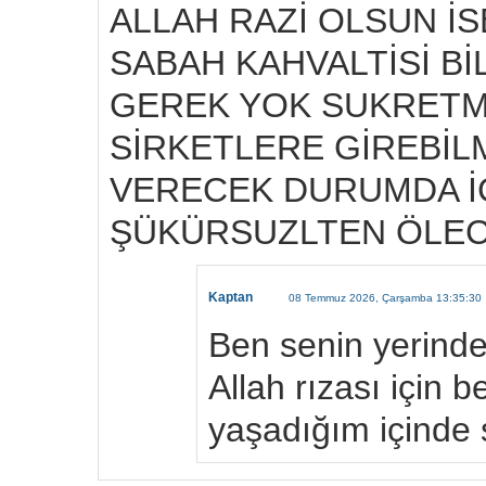
ALLAH RAZİ OLSUN İ
SABAH KAHVALTİSİ Bİ
GEREK YOK SUKRETME
SİRKETLERE GİREBİLM
VERECEK DURUMDA İ
ŞÜKÜRSUZLTEN ÖLE
Kaptan
08 Temmuz 2026, Çarşamba 13:35:30
Ben senin yerind
Allah rızası için 
yaşadığım içinde 