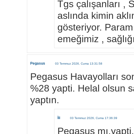
Tgs çalışanları ,
aslında kimin akl
gösteriyor. Paramı
emeğimiz , sağlığı
Pegasus
03 Temmuz 2026, Cuma 13:31:58
Pegasus Havayolları son 
%28 yapti. Helal olsun 
yaptın.
İii
03 Temmuz 2026, Cuma 17:36:39
Pegasus mı.yapti