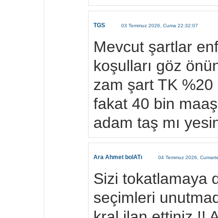
TGS
03 Temmuz 2026, Cuma 22:32:07
Mevcut şartlar en
koşulları göz ön
zam şart TK %20 
fakat 40 bin maaş
adam taş mı yesi
Ara Ahmet bolATı
04 Temmuz 2026, Cumarte
Sizi tokatlamaya 
seçimleri unutmad
kral ilan ettiniz !!