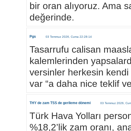
bir oran alıyoruz. Ama sa
değerinde.
Pgs
03 Temmuz 2026, Cuma 22:28:14
Tasarrufu calisan maasl
kalemlerinden yapsalardi
versinler herkesin kendi a
var “a daha nice teklif ve
THY de zam TSS de gerileme dönemi
03 Temmuz 2026, Cum
Türk Hava Yolları person
%18,2’lik zam oranı, ana