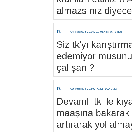
almazsınız diyece
Tk
04 Temmuz 2026, Cumartesi 07:24:35
Siz tk'yı karıştır
edemiyor musunuz 
çalışanı?
Tk
05 Temmuz 2026, Pazar 10:45:23
Devamlı tk ile kıy
maaşına bakarak d
artırarak yol alm