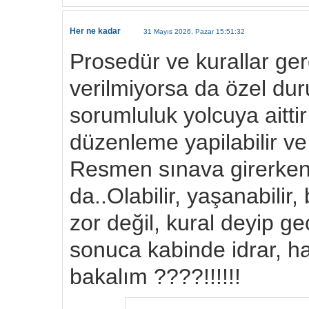
Her ne kadar
31 Mayıs 2026, Pazar 15:51:32
Prosedür ve kurallar gere
verilmiyorsa da özel du
sorumluluk yolcuya aittir
düzenleme yapilabilir ve i
Resmen sınava girerken 
da..Olabilir, yaşanabil
zor değil, kural deyip g
sonuca kabinde idrar, ha
bakalım ????!!!!!!