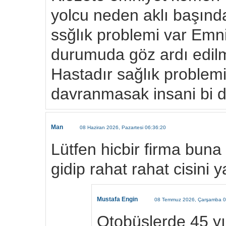
yolcu neden aklı başında
ssğlık problemi var Emni
durumuda göz ardı edilm
Hastadır sağlık problemi 
davranmasak insani bi 
Man
08 Haziran 2026, Pazartesi 06:36:20
Lütfen hicbir firma buna 
gidip rahat rahat cisini 
Mustafa Engin
08 Temmuz 2026, Çarşamba 0
Otobüslerde 45 yıl