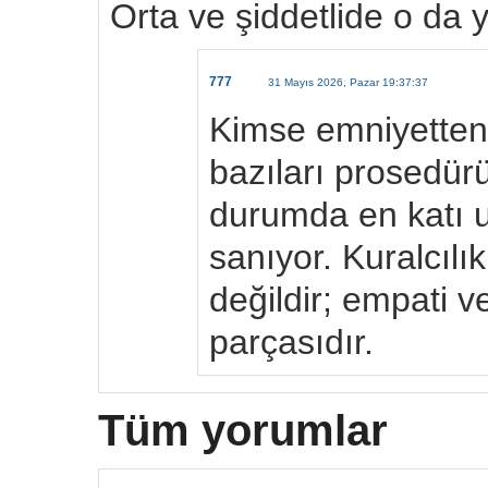
Orta ve şiddetlide o da 
777
31 Mayıs 2026, Pazar 19:37:37
Kimse emniyetten 
bazıları prosedür
durumda en katı u
sanıyor. Kuralcılı
değildir; empati 
parçasıdır.
Tüm yorumlar