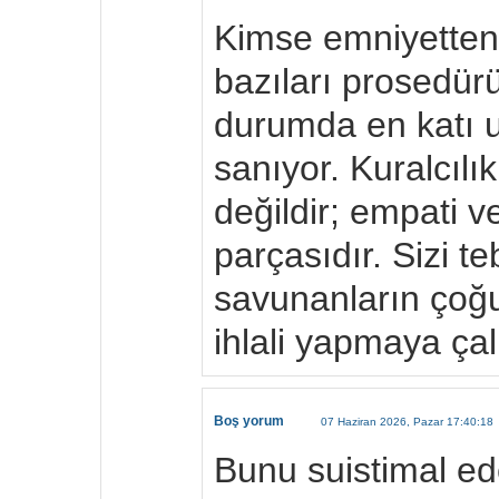
Kimse emniyetten 
bazıları prosedür
durumda en katı u
sanıyor. Kuralcılı
değildir; empati 
parçasıdır. Sizi 
savunanların çoğu 
ihlali yapmaya çalı
Boş yorum
07 Haziran 2026, Pazar 17:40:18
Bunu suistimal ede