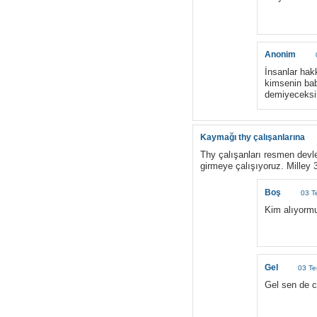
Anonim
İnsanlar hak
kimsenin bab
demiyeceksin
Kaymağı thy çalışanlarına
Thy çalışanları resmen devle
girmeye çalışıyoruz. Milley 
Boş
03 T
Kim alıyorm
Gel
03 T
Gel sen de c