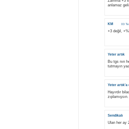
Zamma +3 ila
anlamaz gelir
KM
03 T
+3 değil, +%
Yeter artık
Bu tgs nın h
tutmayın ya
Yeter artık'a
Hayırdır bi
zıplamışsın.
Sendikalı
Ulan her ay 