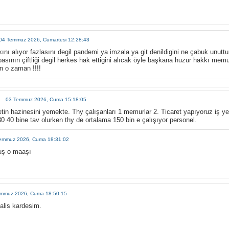
04 Temmuz 2026, Cumartesi 12:28:43
kını alıyor fazlasını degil pandemi ya imzala ya git denildigini ne çabuk unutt
asının çiftliği degil herkes hak ettigini alıcak öyle başkana huzur hakkı mem
 o zaman !!!!
03 Temmuz 2026, Cuma 15:18:05
tin hazinesini yemekte. Thy çalışanları 1 memurlar 2. Ticaret yapıyoruz iş ye
30 40 bine tav olurken thy de ortalama 150 bin e çalışıyor personel.
emmuz 2026, Cuma 18:31:02
uş o maaşı
emmuz 2026, Cuma 18:50:15
alis kardesim.