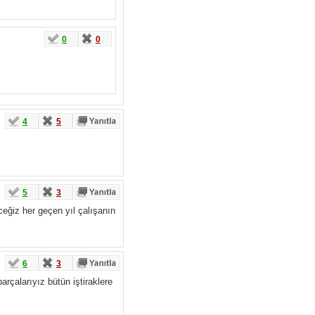
0
0
4
5
5
3
ceğiz her geçen yıl çalışanın
6
3
rçalarıyız bütün iştiraklere