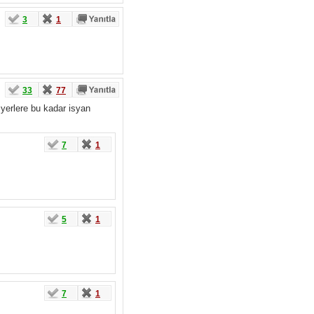
3
1
33
77
 yerlere bu kadar isyan
7
1
5
1
7
1