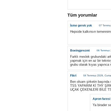
Tüm yorumlar
İsme gerek yok
07 Temmuz
Hepside kalkınsın temennim
Boeingprezınt
06 Temmuz 2
Farklı meslek grubundaki ark
yapmak için en az bir teknisy
grubu olarak kıyas yapınca m
Fikri
04 Temmuz 2026, Cumar
Ben olsam şirketin başın
TSS YAPARIM Kİ THY Şİ
UÇAK ÇEKENLERİ BİLE TS
Apron faresi
Ya birader se