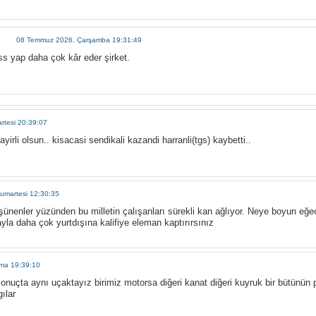
08 Temmuz 2026, Çarşamba 19:31:49
ss yap daha çok kâr eder şirket.
tesi 20:39:07
yirli olsun.. kisacasi sendikali kazandi harranli(tgs) kaybetti..
umartesi 12:30:35
şünenler yüzünden bu milletin çalışanları sürekli kan ağlıyor. Neye boyun eğe
ayla daha çok yurtdışına kalifiye eleman kaptırırsınız
ma 19:39:10
nuçta aynı uçaktayız birimiz motorsa diğeri kanat diğeri kuyruk bir bütünün pa
ılar