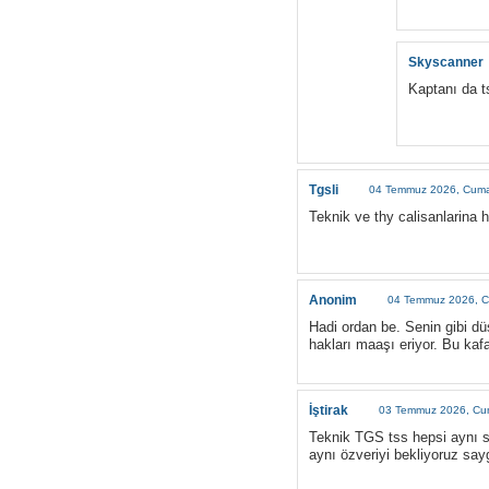
Skyscanner
Kaptanı da t
Tgsli
04 Temmuz 2026, Cumar
Teknik ve thy calisanlarina ha
Anonim
04 Temmuz 2026, C
Hadi ordan be. Senin gibi dü
hakları maaşı eriyor. Bu kaf
İştirak
03 Temmuz 2026, Cu
Teknik TGS tss hepsi aynı so
aynı özveriyi bekliyoruz sayg