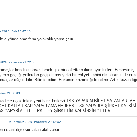
 2026, Salı 15:47:16
iz o yönde ama fena yalakalık yapmışsın
026, Pazartesi 21:22:50
adaşlar kendinizi kıyaslamak gibi bir gaflette bulunmayın lütfen. Herkesin işi 
enin geçtiği yollardan geçip lisans yetki bir ehliyet sahibi olmalısınız. Tr or
aaşlar düşük bile. Bilin istedim. Herkesin kazandığı kendine. Artık kazandığ
tesi 21:56:03
da sadece uçak teknisyeni hariç herkezi TSS YAPARİM BİLET SATANLARI
RKET KATLAR KAR YAPAR AMA HERKESİ TSS YAPARIM ŞİRKET KALKİNİ
S YAPARİM.. YETERKİ THY ŞİRKETİM KALKİNSİN YETER..
06 Temmuz 2026, Pazartesi 20:43:42
n ne anlatıyorsun allah akıl versin