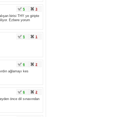
5
3
lışan birisi THY ye giripte
iliyor. Ezbere yorum
5
1
6
2
nırdın ağlamayı kes
6
2
rşeyden önce dil sınavından