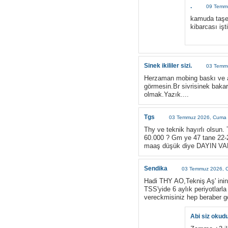
.
09 Temmu
kamuda taşero
kibarcası işt
Sinek ikililer sizi.
03 Temm
Herzaman mobing baskı ve ad
görmesin.Br sivrisinek bakar
olmak.Yazık....
Tgs
03 Temmuz 2026, Cuma 
Thy ve teknik hayırlı olsun.
60.000 ? Gm ye 47 tane 22-
maaş düşük diye DAYIN V
Sendika
03 Temmuz 2026, 
Hadi THY AO,Tekniş Aş' inin
TSS'yide 6 aylık periyotlar
vereckmisiniz hep beraber 
Abi siz oku