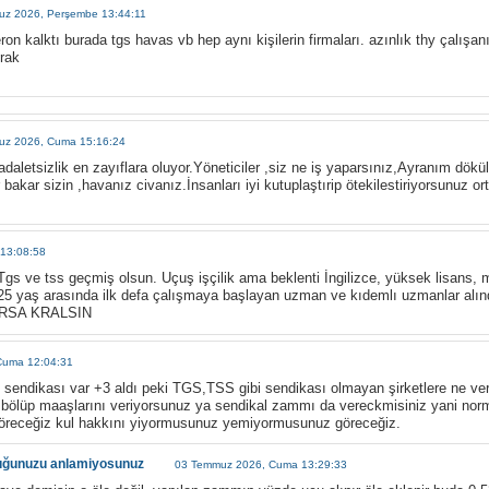
z 2026, Perşembe 13:44:11
n kalktı burada tgs havas vb hep aynı kişilerin firmaları. azınlık thy çalışan
irak
uz 2026, Cuma 15:16:24
aletsizlik en zayıflara oluyor.Yöneticiler ,siz ne iş yaparsınız,Ayranım dök
 bakar sizin ,havanız civanız.İnsanları iyi kutuplaştırip ötekilestiriyorsunuz
13:08:58
 Tgs ve tss geçmiş olsun. Uçuş işçilik ama beklenti İngilizce, yüksek lisans,
25 yaş arasında ilk defa çalışmaya başlayan uzman ve kıdemlı uzmanlar alın
ARSA KRALSIN
Cuma 12:04:31
 sendikası var +3 aldı peki TGS,TSS gibi sendikası olmayan şirketlere ne 
la bölüp maaşlarını veriyorsunuz ya sendikal zammı da vereckmisiniz yani nor
göreceğiz kul hakkını yiyormusunuz yemiyormusunuz göreceğiz.
duğunuzu anlamiyosunuz
03 Temmuz 2026, Cuma 13:29:33