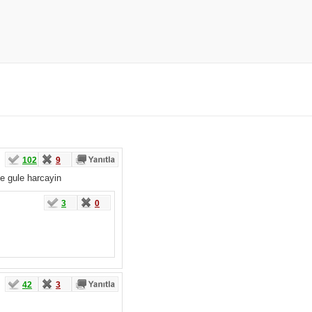
102
9
le gule harcayin
3
0
42
3