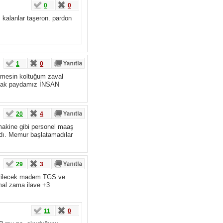
0
0
ı kalanlar taşeron. pardon
1
0
ülmesin koltuğum zaval
 ortak paydamız İNSAN
20
4
 makine gibi personel maaş
dı. Memur başlatamadılar
29
3
verilecek madem TGS ve
mal zama ilave +3
11
0