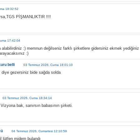
ma 18:32:52
ursa,TGS PİŞMANLIKTIR !!!!
uma 17:42:04
alabilirdiniz :) memnun değilseniz farklı şirketlere gidersiniz ekmek yediğiniz
 arayacaksınız :)
uru belli
03 Temmuz 2026, Cuma 18:01:10
diye gezersiniz bide sağda solda
03 Temmuz 2026, Cuma 18:34:14
Vizyona bak, sanırsın babasının şirketi.
cü
04 Temmuz 2026, Cumartesi 12:10:59
il lütfen midem bulandı