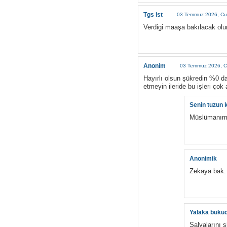
Tgs ist
03 Temmuz 2026, Cu
Verdigi maaşa bakılacak ol
Anonim
03 Temmuz 2026, C
Hayırlı olsun şükredin %0 da 
etmeyin ileride bu işleri çok
Senin tuzun k
Müslümanım 
Anonimik
Zekaya bak. 
Yalaka bükü
Salyalarını s