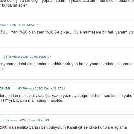
ve demişin o öle değil, yapılan zammın yüzde ucu alınır öle eklenir buda 0
 burda laf soler
emmuz 2026, Cuma 14:52:52
3'ü ... Yani %10 olan zam %10.3'e çıkar... Öyle muhteşem bir fark yaratmıyor.
03 Temmuz 2026, Cuma 16:01:07
er yoruma dahıl olmasından sıkıldık artık yaa bu ne yaaa teknıkde calışan ıle 
aa
 cevap
03 Temmuz 2026, Cuma 17:17:11
lader senden mi icazet alacağız yazıp yazmayacağımızı hem sen kimsin yahu
 THY'yi babanın malı sandın heralde.
03 Temmuz 2026, Cuma 23:43:43
2500 lira sendika parası ben ödüyorum Kamil git sendika kur önce ağlama