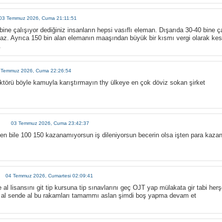
03 Temmuz 2026, Cuma 21:11:51
ine çalışıyor dediğiniz insanların hepsi vasıflı eleman. Dışarıda 30-40 bine ça
az. Ayrıca 150 bin alan elemanın maaşından büyük bir kısmı vergi olarak kes
.
 Temmuz 2026, Cuma 22:26:54
ktörü böyle kamuyla karıştırmayın thy ülkeye en çok döviz sokan şirket
03 Temmuz 2026, Cuma 23:42:37
ten bile 100 150 kazanamıyorsun iş dileniyorsun becerin olsa işten para kaza
04 Temmuz 2026, Cumartesi 02:09:41
e al lisansını git tip kursuna tip sınavlarını geç OJT yap mülakata gir tabi he
t al sende al bu rakamları tamammı aslan şimdi boş yapma devam et