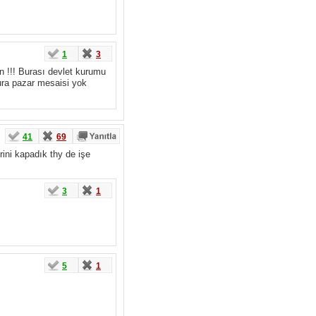
1
3
un !!! Burası devlet kurumu
ura pazar mesaisi yok
41
69
rini kapadık thy de işe
3
1
5
1