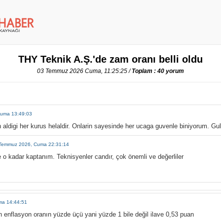
THY Teknik A.Ş.'de zam oranı belli oldu
03 Temmuz 2026 Cuma, 11:25:25 /
Toplam : 40 yorum
uma 13:49:03
n aldigi her kurus helaldir. Onlarin sayesinde her ucaga guvenle biniyorum. Gu
Temmuz 2026, Cuma 22:31:14
 o kadar kaptanım. Teknisyenler candır, çok önemli ve değerliler
ma 14:44:51
n enflasyon oranın yüzde üçü yani yüzde 1 bile değil ilave 0,53 puan