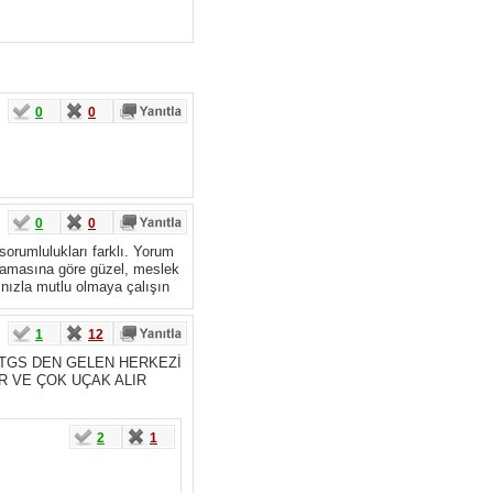
0
0
0
0
sorumlulukları farklı. Yorum
talamasına göre güzel, meslek
ınızla mutlu olmaya çalışın
1
12
 VE TGS DEN GELEN HERKEZİ
R VE ÇOK UÇAK ALIR
2
1