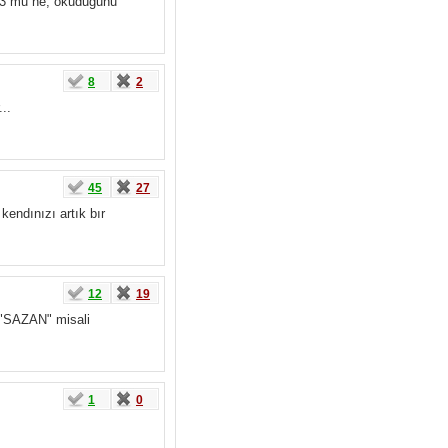
.53 mu ne, okuduğunu
8
2
..
45
27
kendınızı artık bır
12
19
 "SAZAN" misali
1
0