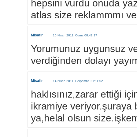
hepsini vurdu onuda yazı
atlas size reklammmı v
Misafir
15 Nisan 2011, Cuma 08:42:17
Yorumunuz uygunsuz ve 
verdiğinden dolayı yay
Misafir
14 Nisan 2011, Perşembe 21:11:02
haklısınız,zarar ettiği iç
ikramiye veriyor.şuraya 
ya,helal olsun size.işk