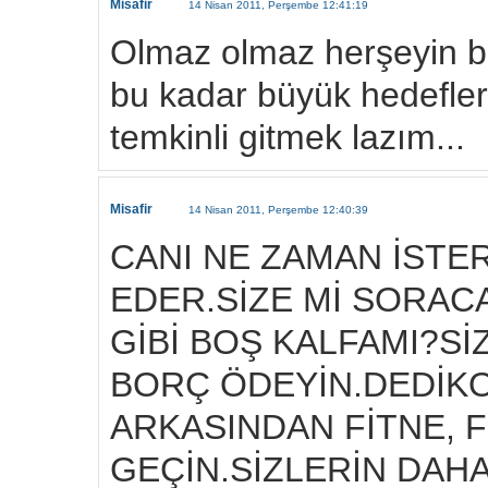
Misafir
14 Nisan 2011, Perşembe 12:41:19
Olmaz olmaz herşeyin bir
bu kadar büyük hedefler ş
temkinli gitmek lazım...
Misafir
14 Nisan 2011, Perşembe 12:40:39
CANI NE ZAMAN İSTE
EDER.SİZE Mİ SORACA
GİBİ BOŞ KALFAMI?Sİ
BORÇ ÖDEYİN.DEDİK
ARKASINDAN FİTNE, 
GEÇİN.SİZLERİN DAHA 