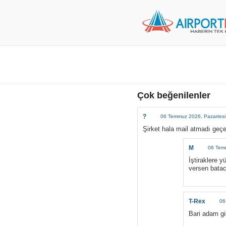
Çok beğenilenler
?
06 Temmuz 2026, Pazartesi
Şirket hala mail atmadı geçe
M
06 Temm
İştiraklere 
versen batac
T-Rex
06
Bari adam gi