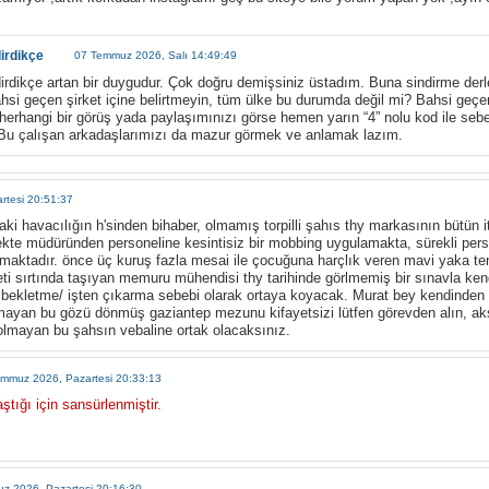
dirdikçe
07 Temmuz 2026, Salı 14:49:49
dirdikçe artan bir duygudur. Çok doğru demişsiniz üstadım. Buna sindirme der
hsi geçen şirket içine belirtmeyin, tüm ülke bu durumda değil mi? Bahsi geçen
ı herhangi bir görüş yada paylaşımınızı görse hemen yarın “4” nolu kod ile sebe
 Bu çalışan arkadaşlarımızı da mazur görmek ve anlamak lazım.
rtesi 20:51:37
aki havacılığın h'sinden bihaber, olmamış torpilli şahıs thy markasının bütün it
ekte müdüründen personeline kesintisiz bir mobbing uygulamakta, sürekli per
ktadır. önce üç kuruş fazla mesai ile çocuğuna harçlık veren mavi yaka temi
rketi sırtında taşıyan memuru mühendisi thy tarihinde görlmemiş bir sınavla ke
bekletme/ işten çıkarma sebebi olarak ortaya koyacak. Murat bey kendinden 
yan bu gözü dönmüş gaziantep mezunu kifayetsizi lütfen görevden alın, ak
olmayan bu şahsın vebaline ortak olacaksınız.
mmuz 2026, Pazartesi 20:33:13
aştığı için sansürlenmiştir.
z 2026, Pazartesi 20:16:30