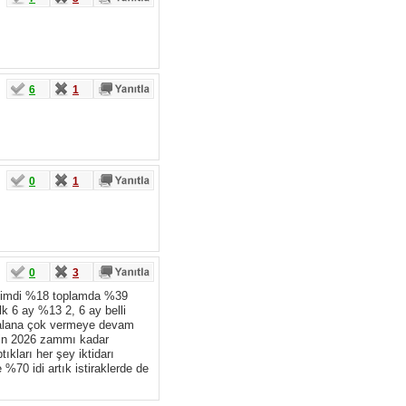
6
1
0
1
0
3
u şimdi %18 toplamda %39
lk 6 ay %13 2, 6 ay belli
k alana çok vermeye devam
elin 2026 zammı kadar
ıkları her şey iktidarı
 %70 idi artık istiraklerde de