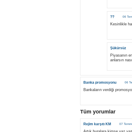
??
06 Tem
Kesinlikle h
Şükürsüz
Piyasanın en
anlarsın nası
Banka promosyonu
06 T
Bankaların verdiği promosyo
Tüm yorumlar
Rejim karşıtı KM
07 Temmu
Artık buralara kimse yaz yaz