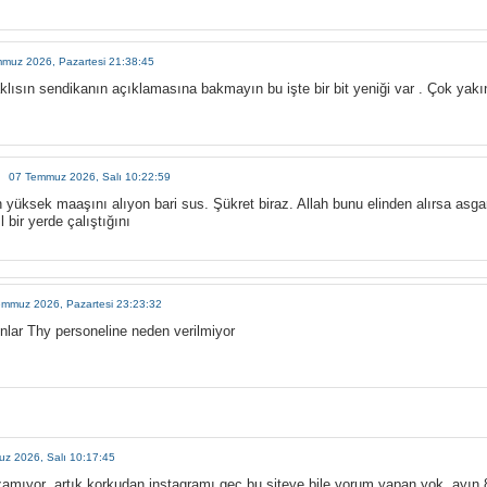
muz 2026, Pazartesi 21:38:45
aklısın sendikanın açıklamasına bakmayın bu işte bir bit yeniği var . Çok yak
07 Temmuz 2026, Salı 10:22:59
 yüksek maaşını alıyon bari sus. Şükret biraz. Allah bunu elinden alırsa asgar
l bir yerde çalıştığını
emmuz 2026, Pazartesi 23:23:32
nlar Thy personeline neden verilmiyor
z 2026, Salı 10:17:45
amıyor ,artık korkudan instagramı geç bu siteye bile yorum yapan yok ,ayın 8