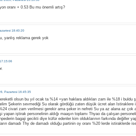
yon oranı + 0.53 Bu mu önemli artış?
zartesi 18:40:20
u, yanlış reklama gerek yok
17:15:06
r.
, Pazartesi 16:45:35
bereketli olsun bu yıl ocak ta %14 +yan haklara aldıkları zam ile %18 i buld
lelim Şekerin sevmediği Su olarak gördüğü zaten düşük ücret alan Istiraklere i
 %24 civari zam verilmesi gerekir ama şeker in nefreti Su ya az alana az ço
işi yapan iştirak personelinin aldığı maaşın toplamı Thyao da çalışan person
pederin bagaji gecikti diye küfür edenler kim olduklarının farkında değiller yapt
tidarın damadı Thy de damadı olduğu partinin oy oranı %20 lerde istiraklerde ise