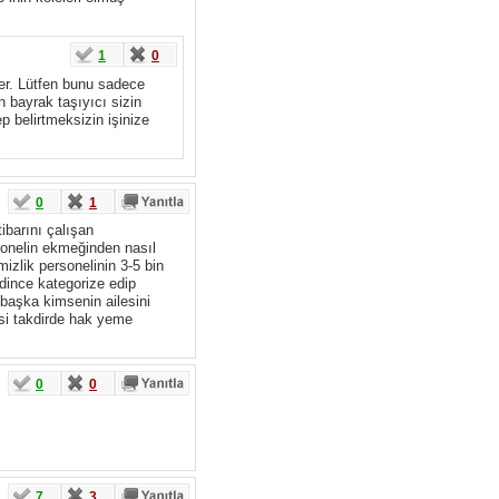
1
0
ler. Lütfen bunu sadece
 bayrak taşıyıcı sizin
p belirtmeksizin işinize
0
1
ibarını çalışan
sonelin ekmeğinden nasıl
zlik personelinin 3-5 bin
ndince kategorize edip
başka kimsenin ailesini
si takdirde hak yeme
0
0
7
3