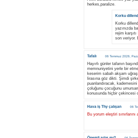
herkes,paralize.
Korku dillen
Korku dillen
yazınızda ba
rejim karşıt
son veriyor.
Tafalı
06 Temmuz 2026, Paza
Hayırlı günler tafanın başınd
memnuniyetini yerle bir etm
keserim sabah akşam uğraşma
lirasına göz dikti. Şimdi şi
puanlandıracak, kademesini 
çoluğunu çocuğunu umursama
konusunda hiçbir çekincesi 
Hava iş Thy çalışan
06 Te
Bu yorum eleştiri sınırlarını 
Önemli artış mı?
06 Temmu