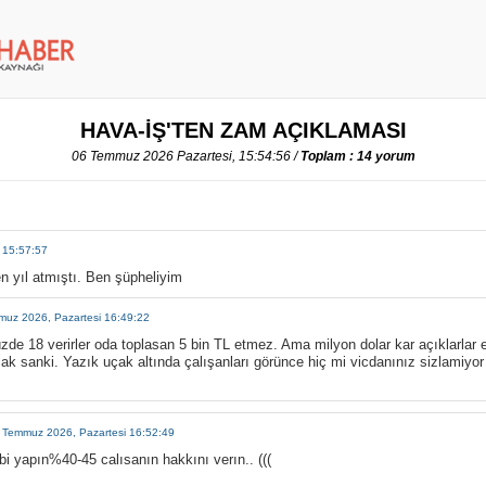
HAVA-İŞ'TEN ZAM AÇIKLAMASI
06 Temmuz 2026 Pazartesi, 15:54:56 /
Toplam : 14 yorum
 15:57:57
n yıl atmıştı. Ben şüpheliyim
uz 2026, Pazartesi 16:49:22
yüzde 18 verirler oda toplasan 5 bin TL etmez. Ama milyon dolar kar açıklarla
ak sanki. Yazık uçak altında çalışanları görünce hiç mi vicdanınız sizlamiyor
 Temmuz 2026, Pazartesi 16:52:49
bi yapın%40-45 calısanın hakkını verın.. (((