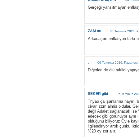
Gerçeği yansıtmayan enflas
ZAM mı
06 Temmuz 2026, Pa
Arkadaşım enflasyon farkı b
.
06 Temmuz 2026, Pazartesi 
Diğerleri de ölü taklidi yapıyo
SEKER gibi
06 Temmuz 2026
Thyao çalışanlarına hayırlı 
civari zzm almis oldular. Ge
değil Adalet sağlanacak ise
edecek gibi görünüyor aynı 
olduğunu biliyoruz Öyle kayin
ilgilendiriyor artık çünkü İk
%20 oy zor alır.