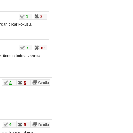
1
2
ından çıkar kokusu.
3
10
i ücretin tadına varınca
8
5
6
5
 inin köleleri olmuş