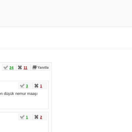
24
11
3
1
r en düşük nemur maaşı
1
2