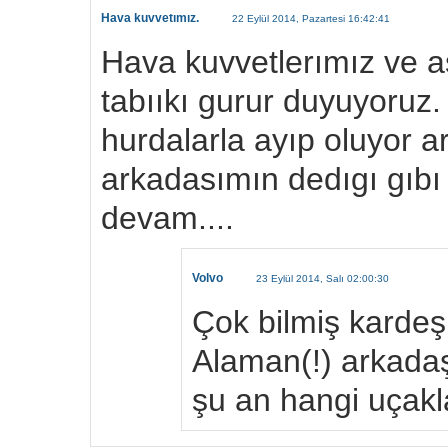
Hava kuvvetımız.
22 Eylül 2014, Pazartesi 16:42:41
Hava kuvvetlerımız ve as
tabııkı gurur duyuyoruz
hurdalarla ayıp oluyor a
arkadasımın dedıgı gıb
devam....
Volvo
23 Eylül 2014, Salı 02:00:30
Çok bilmiş kardeşi
Alaman(!) arkada
şu an hangi uçakla