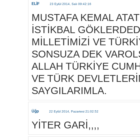
ELİF
23 Eylül 2014, Salı 09:42:16
MUSTAFA KEMAL ATATÜ
İSTİKBAL GÖKLERDEDİ
MİLLETİMİZİ VE TÜRK
SONSUZA DEK VAROL
ALLAH TÜRKİYE CUMH
VE TÜRK DEVLETLERİ
SAYGILARIMLA.
Üğp
22 Eylül 2014, Pazartesi 21:02:52
YİTER GARİ,,,,