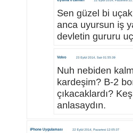
Uyuma o zaman
22 Eylül 2014, Pazartesi 22
Sen güzel bi uçak
anca uyursun iş 
devletin gururu uç
Volvo
23 Eylül 2014, Salı 01:55:39
Nuh nebiden kalm
kardeşim? B-2 bo
çıkacaklardı? Keş
anlasaydın.
iPhone Uygulaması
22 Eylül 2014, Pazartesi 12:05:37