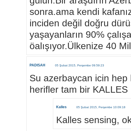
gülün.Bir araşdırın Azer
sonra.ama kendi kafanız
inciden değil doğru dür
yaşayanların 90% çalışa
öalışıyor.Ülkenize 40 Mil
PADISAH
05 Şubat 2015, Perşembe 09:59:23
Su azerbaycan icin hep 
herifler tam bir KALLES ü
Kalles
05 Şubat 2015, Perşembe 10:09:18
Kalles sensing, o