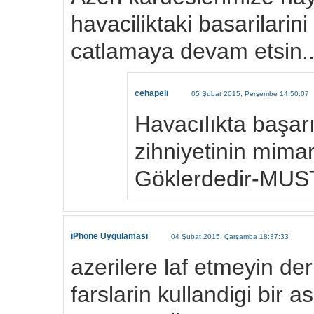
havaciliktaki basarilari
catlamaya devam etsin..
cehapeli
05 Şubat 2015, Perşembe 14:50:07
Havacılıkta başa
zihniyetinin mimar
Göklerdedir-MU
iPhone Uygulaması
04 Şubat 2015, Çarşamba 18:37:33
azerilere laf etmeyin derk
farslarin kullandigi bir