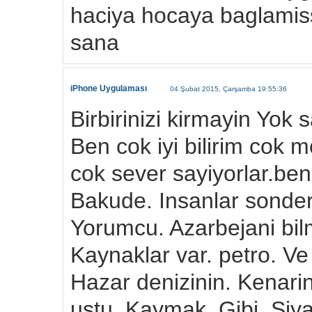
haciya hocaya baglamissi
sana
iPhone Uygulaması
04 Şubat 2015, Çarşamba 19:55:36
Birbirinizi kirmayin Yok
Ben cok iyi bilirim cok m
cok sever sayiyorlar.be
Bakude. Insanlar sonder
Yorumcu. Azarbejani bilm
Kaynaklar var. petro. Ve
Hazar denizinin. Kenari
ustu. Kaymak. Gibi. Siya