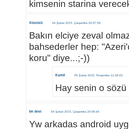
kimsenin starina verec
Atasözü
04 Şubat 2015, Çarşamba 20:07:59
Bakın elciye zeval olma
bahsederler hep: "Azeri'
koru" diye...;-))
Kamil
05 Şubat 2015, Perşembe 12:36:03
Hay senin o sözü 
bir dost
04 Şubat 2015, Çarşamba 20:06:44
Yw arkadas android uyg