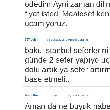
odedim.Ayni zaman dili
fiyat istedi.Maalesef ke
ucamiyoruz.
757 gelsin
04 Şubat 2015, Çarşamba 18:25:35
bakü istanbul seferlerin
günde 2 sefer yapıyo uçu
dolu artık ya sefer artır
base etmeli..
İsim / Rumuz
04 Şubat 2015, Çarşamba 18:21:15
Aman da ne buyuk habe