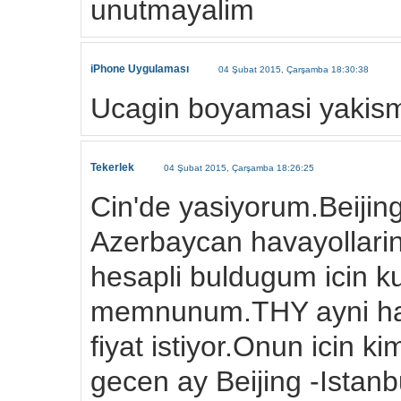
unutmayalim
iPhone Uygulaması
04 Şubat 2015, Çarşamba 18:30:38
Ucagin boyamasi yakisma
Tekerlek
04 Şubat 2015, Çarşamba 18:26:25
Cin'de yasiyorum.Beijin
Azerbaycan havayollarin
hesapli buldugum icin k
memnunum.THY ayni hat
fiyat istiyor.Onun icin 
gecen ay Beijing -Istanb