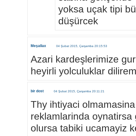
yoksa uçak tipi bü
düşürcek
Meşallax
04 Şubat 2015, Çarşamba 20:15:53
Azari kardeşlerimize gu
heyirli yolculuklar dilire
bir dost
04 Şubat 2015, Çarşamba 20:11:21
Thy ihtiyaci olmamasina
reklamlarinda oynatirsa 
olursa tabiki ucamayiz k