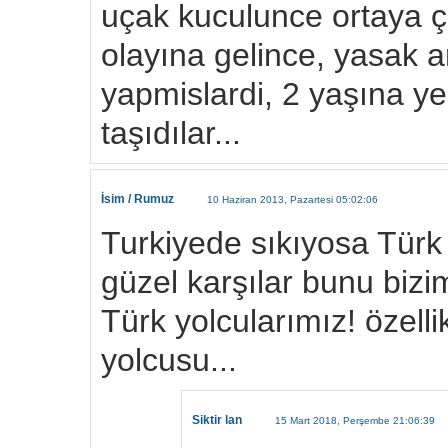
uçak kuculunce ortaya çı
olayına gelince, yasak
yapmislardi, 2 yaşına yen
taşıdılar...
İsim / Rumuz
10 Haziran 2013, Pazartesi 05:02:06
Turkiyede sıkıyosa Türk
güzel karşılar bunu bizim
Türk yolcularımız! özell
yolcusu...
Siktir lan
15 Mart 2018, Perşembe 21:06:39