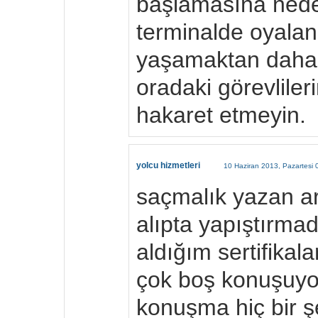
başlamasına neden
terminalde oyalan
yaşamaktan daha i
oradaki görevliler
hakaret etmeyin.
yolcu hizmetleri
10 Haziran 2013, Pazartesi 
saçmalık yazan a
alıpta yapıştırma
aldığım sertifikal
çok boş konuşuyo
konuşma hiç bir ş