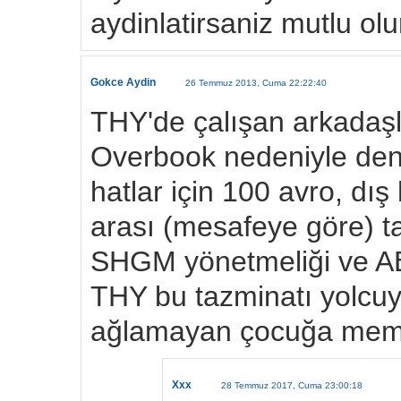
aydinlatirsaniz mutlu ol
Gokce Aydin
26 Temmuz 2013, Cuma 22:22:40
THY'de çalışan arkadaşl
Overbook nedeniyle deni
hatlar için 100 avro, dış
arası (mesafeye göre) t
SHGM yönetmeliği ve AB 
THY bu tazminatı yolcu
ağlamayan çocuğa mem
Xxx
28 Temmuz 2017, Cuma 23:00:18