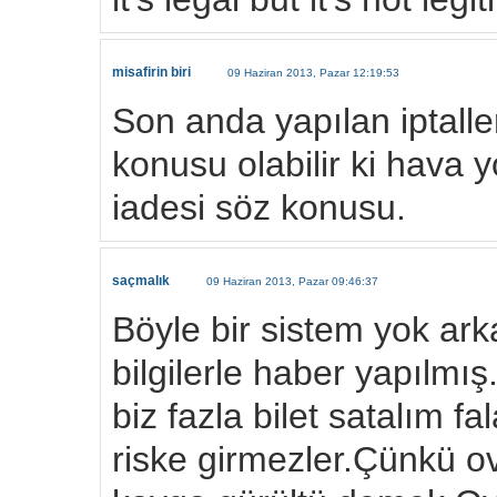
misafirin biri
09 Haziran 2013, Pazar 12:19:53
Son anda yapılan iptalle
konusu olabilir ki hava yo
iadesi söz konusu.
saçmalık
09 Haziran 2013, Pazar 09:46:37
Böyle bir sistem yok ar
bilgilerle haber yapılmış
biz fazla bilet satalım f
riske girmezler.Çünkü 