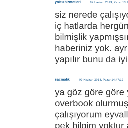
yolcu hizmetleri
09 Haziran 2013, Pazar 13:
siz nerede çalışı
iç hatlarda hergü
bilmişlik yapmışs
haberiniz yok. ay
yapılır bunu da iyi 
saçmalık
09 Haziran 2013, Pazar 14:47:16
ya göz göre göre
overbook olurmuş.
çalışıyorum eyvall
pek bilgim yoktur