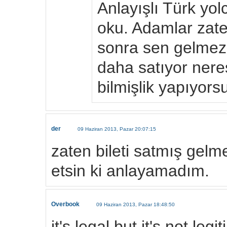
Anlayışlı Türk yo
oku. Adamlar zate
sonra sen gelmezs
daha satıyor nere
bilmişlik yapıyors
der
09 Haziran 2013, Pazar 20:07:15
zaten bileti satmış gelm
etsin ki anlayamadım.
Overbook
09 Haziran 2013, Pazar 18:48:50
it's legal but it's not legi