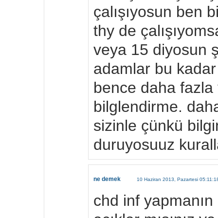
çalışıyosun ben b
thy de çalışıyomsa
veya 15 diyosun ş
adamlar bu kadar
bence daha fazla 
bilglendirme. dah
sizinle çünkü bilgi
duruyosuuz kurall
ne demek
10 Haziran 2013, Pazartesi 05:11:1
chd inf yapmanın