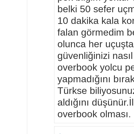
belki 50 sefer u
10 dakika kala ko
falan görmedim b
olunca her uçuşt
güvenliğinizi nası
overbook yolcu p
yapmadığını bıra
Türkse biliyosunuz
aldığını düşünür.
overbook olması.