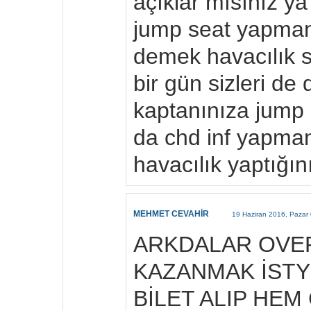
açıklar mısınız y
jump seat yapman
demek havacılık s
bir gün sizleri de
kaptanınıza jump s
da chd inf yapman
havacılık yaptığını
MEHMET CEVAHİR
19 Haziran 2016, Pazar
ARKDALAR OVE
KAZANMAK İSTY
BİLET ALIP HEM