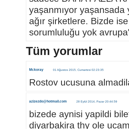
yaşanmıyor yaşansada y
ağır şirketlere. Bizde ise
sorumluluğu yok avrupa
Tüm yorumlar
Mckoray
01 Ağustos 2015, Cumartesi 02:23:35
Rostov ucusuna almadil
azizezdo@hotmail.com
28 Eylül 2014, Pazar 20:44:59
bizede aynisi yapildi bil
diyarbakira thy ole uc