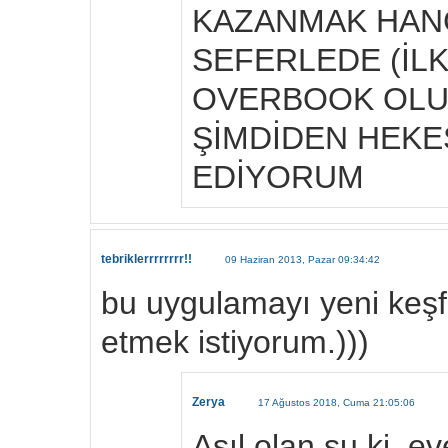
KAZANMAK HANG
SEFERLEDE (İL
OVERBOOK OLUR
ŞİMDİDEN HEKE
EDİYORUM
tebriklerrrrrrrr!!
09 Haziran 2013, Pazar 09:34:42
bu uygulamayı yeni keşfe
etmek istiyorum.)))
Zerya
17 Ağustos 2018, Cuma 21:05:06
Asıl olan şu ki, 