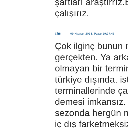
şartları araştırr
çalışırız.
chs
09 Haziran 2013, Pazar 19:57:43
Çok ilginç bunun
gerçekten. Ya ar
olmayan bir termi
türkiye dışında. i
terminallerinde ça
demesi imkansız.
sezonda hergün m
iç dış farketmeksiz