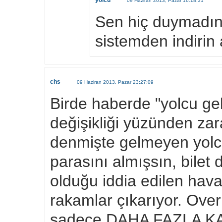
yolcu
09 Haziran 2013, Pazar 16:18:31
Sen hiç duymadın 
sistemden indirin 
chs
09 Haziran 2013, Pazar 23:27:09
Birde haberde "yolcu gel
değişikliği yüzünden zar
denmişte gelmeyen yolc
parasını almışsın, bilet d
olduğu iddia edilen havay
rakamlar çıkarıyor. Ov
sadece DAHA FAZLA KAR