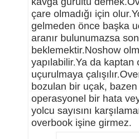
kavga gürültü demek.Ov
çare olmadığı için olur.
gelmeden önce başka uçu
aranır bulunumazsa son
beklemektir.Noshow olma
yapılabilir.Ya da kaptan
uçurulmaya çalışılır.Ov
bozulan bir uçak, bazen
operasyonel bir hata vey
yolcu sayısını karşılama
overbook işine girmez.