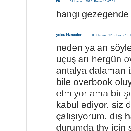
nk
09 Haziran 2013, Pazar 15:07:01
hangi gezegende 
yolcu hizmetleri
09 Haziran 2013, Pazar 16:
neden yalan söyl
uçuşları hergün 
antalya dalaman i
bile overbook oluy
etmiyor ama bir ş
kabul ediyor. siz 
çalışıyorum. dış h
durumda thy için s