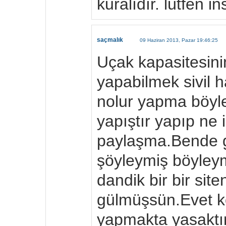
kuralıdır. lütfen i
saçmalık
09 Haziran 2013, Pazar 19:46:25
Uçak kapasitesin
yapabilmek sivil h
nolur yapma böyle
yapıştır yapıp ne i
paylaşma.Bende g
şöyleymiş böyleym
dandik bir bir site
gülmüşsün.Evet 
yapmakta yasaktı