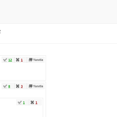
R
12
1
8
3
1
1