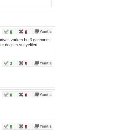
0
0
uriyeli varken bu 3 garibanmi
r degilim suriyelileri
3
0
0
0
0
0