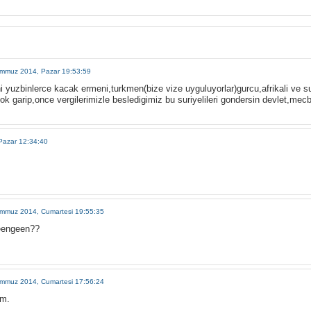
mmuz 2014, Pazar 19:53:59
i yuzbinlerce kacak ermeni,turkmen(bize vize uyguluyorlar)gurcu,afrikali ve s
 cok garip,once vergilerimizle besledigimiz bu suriyelileri gondersin devlet,mecbu
Pazar 12:34:40
mmuz 2014, Cumartesi 19:55:35
heengeen??
mmuz 2014, Cumartesi 17:56:24
im.