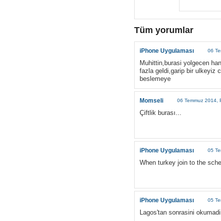
Tüm yorumlar
iPhone Uygulaması
06 Te
Muhittin,burasi yolgecen han
fazla geldi,garip bir ulkeyiz
beslemeye
Momseli
06 Temmuz 2014, 
Çiftlik burası...
iPhone Uygulaması
05 Te
When turkey join to the sc
iPhone Uygulaması
05 Te
Lagos'tan sonrasini okumad