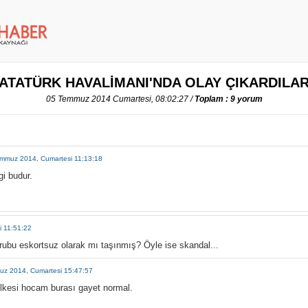
ATATÜRK HAVALİMANI'NDA OLAY ÇIKARDILA
05 Temmuz 2014 Cumartesi, 08:02:27 /
Toplam : 9 yorum
mmuz 2014, Cumartesi 11:13:18
gi budur.
 11:51:22
 grubu eskortsuz olarak mı taşınmış? Öyle ise skandal...
z 2014, Cumartesi 15:47:57
lkesi hocam burası gayet normal.