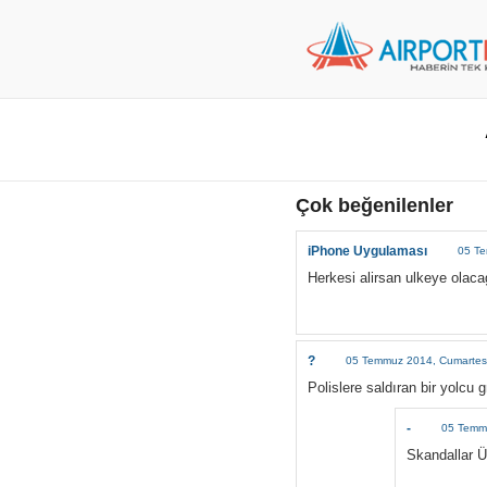
Çok beğenilenler
iPhone Uygulaması
05 Te
Herkesi alirsan ulkeye olaca
?
05 Temmuz 2014, Cumartesi
Polislere saldıran bir yolcu
-
05 Temmu
Skandallar Ü