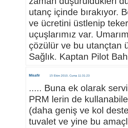
zaman düşürüldükleri du
utanç içinde bırakıyor.
ve ücretini üstlenip teke
uçuşlarımız var. Umarım
çözülür ve bu utançtan ü
Sağlık. Kaptan Pilot Bah
Misafir
15 Ekim 2010, Cuma 11:31:23
..... Buna ek olarak ser
PRM lerin de kullanabile
(daha geniş ve kol desteğ
tuvalet ve yine bu amaçl