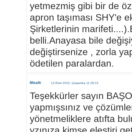
yetmezmiş gibi bir de öze
apron taşıması SHY'e ek
Şirketlerinin marifeti....
belli.Anayasa bile değiş
değiştirsenize , zorla yap
ödetilen paralardan.
Misafir
13 Ekim 2010, Çarşamba 11:28:15
Teşekkürler sayın BAŞOL
yapmışsınız ve çözümler
yönetmeliklere atıfta bu
yzınıza kimse eleştiri g