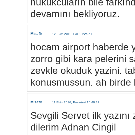
hukukcuların bile farkın
devamını bekliyoruz.
Misafir
12 Ekim 2010, Salı 21:25:51
hocam airport haberde 
zorro gibi kara pelerini
zevkle okuduk yazini. ta
konusmussun. ah birde 
Misafir
11 Ekim 2010, Pazartesi 15:48:37
Sevgili Servet ilk yazın
dilerim Adnan Cingil