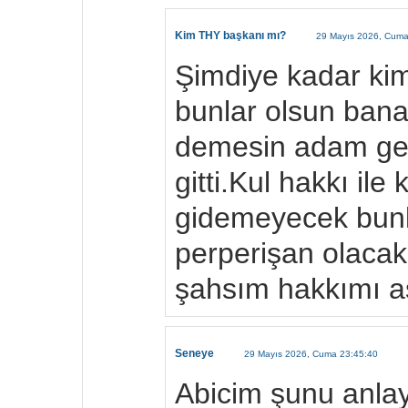
Kim THY başkanı mı?
29 Mayıs 2026, Cuma
Şimdiye kadar kim
bunlar olsun bana
demesin adam geld
gitti.Kul hakkı il
gidemeyecek bunl
perperişan olacak 
şahsım hakkımı a
Seneye
29 Mayıs 2026, Cuma 23:45:40
Abicim şunu anlay