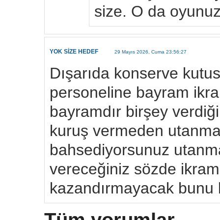
size. O da oyunuz
YOK SİZE HEDEF
29 Mayıs 2026, Cuma 23:56:27
Dışarıda konserve kutusu
personeline bayram ikram
bayramdır birşey verdiği
kuruş vermeden utanma
bahsediyorsunuz utanma
vereceğiniz sözde ikram
kazandırmayacak bunu b