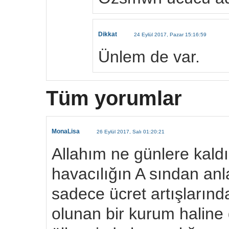
Dikkat
24 Eylül 2017, Pazar 15:16:59
Ünlem de var.
Tüm yorumlar
MonaLisa
26 Eylül 2017, Salı 01:20:21
Allahım ne günlere kaldı
havacılığın A sından an
sadece ücret artışların
olunan bir kurum haline g