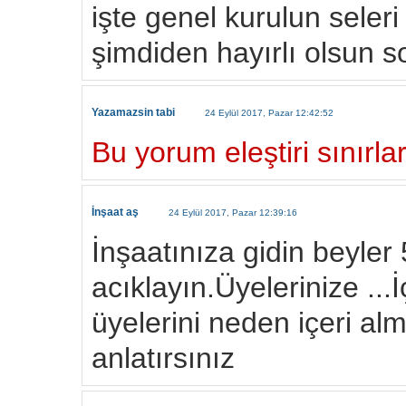
işte genel kurulun seler
şimdiden hayırlı olsun 
Yazamazsin tabi
24 Eylül 2017, Pazar 12:42:52
Bu yorum eleştiri sınırlar
İnşaat aş
24 Eylül 2017, Pazar 12:39:16
İnşaatınıza gidin beyler
acıklayın.Üyelerinize ...
üyelerini neden içeri al
anlatırsınız