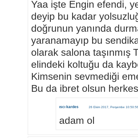
Yaa işte Engin efendi, y
deyip bu kadar yolsuzl
doğrunun yanında durma
yaranamayıp bu sendikay
olarak salona taşınmış 
elindeki koltuğu da kay
Kimsenin sevmediği emekl
Bu da ibret olsun herkes
ıscı kardes
26 Ekim 2017, Perşembe 10:50:5
adam ol