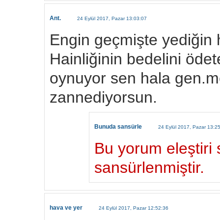
Ant.
24 Eylül 2017, Pazar 13:03:07
Engin geçmişte yediğin h
Hainliğinin bedelini öde
oynuyor sen hala gen.me
zannediyorsun.
Bunuda sansürle
24 Eylül 2017, Pazar 13:2
Bu yorum eleştiri s
sansürlenmiştir.
hava ve yer
24 Eylül 2017, Pazar 12:52:36