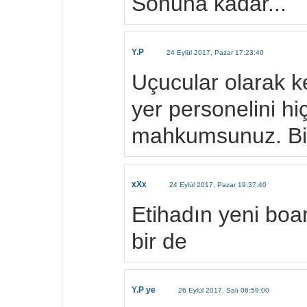
Sonuna kadar...
Y.P
24 Eylül 2017, Pazar 17:23:40
Uçucular olarak k
yer personelini h
mahkumsunuz. Biz 
xXx
24 Eylül 2017, Pazar 19:37:40
Etihadın yeni boa
bir de
Y.P ye
26 Eylül 2017, Salı 06:59:00