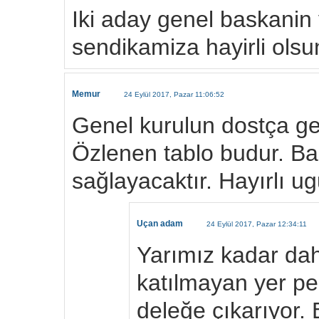
Iki aday genel baskanin 
sendikamiza hayirli olsu
Memur
24 Eylül 2017, Pazar 11:06:52
Genel kurulun dostça ge
Özlenen tablo budur. Bar
sağlayacaktır. Hayırlı ug
Uçan adam
24 Eylül 2017, Pazar 12:34:11
Yarımız kadar dah
katılmayan yer per
deleğe çıkarıyor.