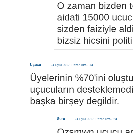
O zaman bizden to
aidati 15000 ucuc
sizden faiziyle a
bizsiz hicsini polit
Uçucu
24 Eylül 2017, Pazar 10:59:13
Üyelerinin %70'ini oluşt
uçucuların desteklemedi
başka birşey degildir.
Soru
24 Eylül 2017, Pazar 12:52:23
Ozsmwn ucucu ad