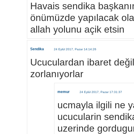
Havais sendika başkanım
önümüzde yapılacak ola
allah yolunu açik etsin
Sendika
24 Eylül 2017, Pazar 14:14:26
Ucuculardan ibaret değ
zorlanıyorlar
memur
24 Eylül 2017, Pazar 17:31:37
ucmayla ilgili ne 
ucucularin sendik
uzerinde gordugun