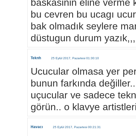
baskasinin eline verme 
bu cevren bu ucagı ucu
bak olmadık seylere mar
düstugun durum yazık,,,
Teknh
25 Eylül 2017, Pazartesi 01:30:10
Ucucular olmasa yer per
bunun farkında değiller..
uçucular ve sadece tekn
görün.. o klavye artistleri
Havacı
25 Eylül 2017, Pazartesi 00:21:31