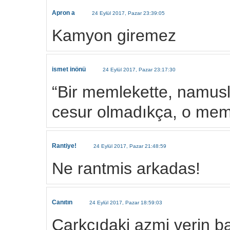
Apron a
24 Eylül 2017, Pazar 23:39:05
Kamyon giremez
ismet inönü
24 Eylül 2017, Pazar 23:17:30
“Bir memlekette, namusl
cesur olmadıkça, o meml
Rantiye!
24 Eylül 2017, Pazar 21:48:59
Ne rantmis arkadas!
Canıtın
24 Eylül 2017, Pazar 18:59:03
Çarkçıdaki azmi verin ba