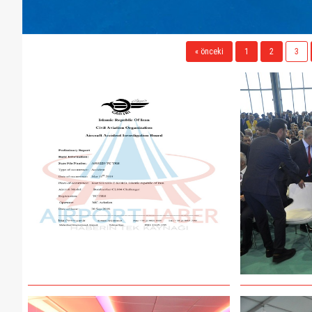
« önceki
1
2
3