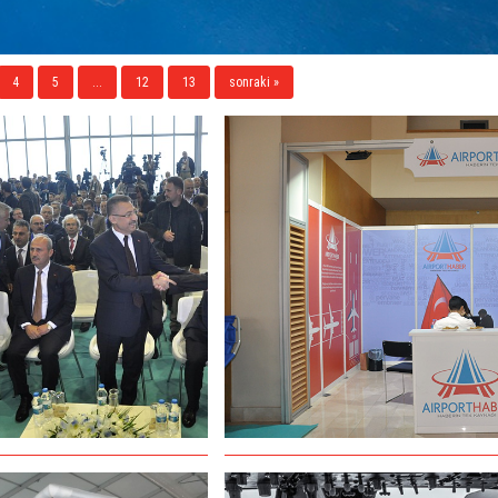
4
5
...
12
13
sonraki »