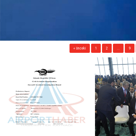
« önceki
1
2
...
9