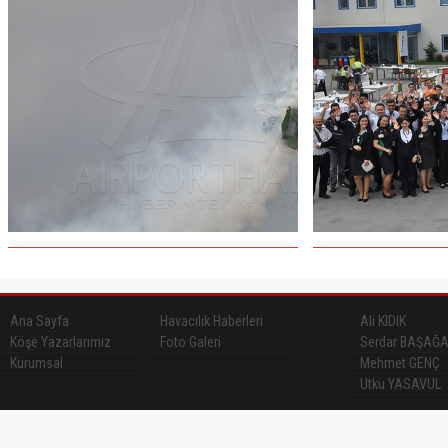
Ana Sayfa
Havacılık Haberleri
Ali KIDIK
Köşe Yazarlarımız
Foto Galeri
Serdar BAŞAĞ
Kurumsal
Mehmet GENÇ
Utku YASAVUL