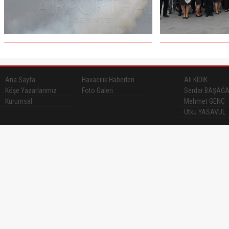
Ana Sayfa
Havacılık Haberleri
Ali KIDIK
Köşe Yazarlarımız
Foto Galeri
Serdar BAŞAĞ
Kurumsal
Mehmet GENÇ
Utku YASAVUL