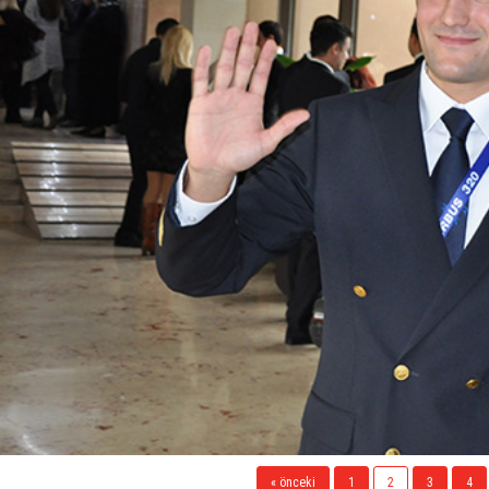
« önceki
1
2
3
4