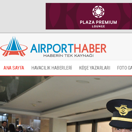
ANA SAYFA
HAVACILIK HABERLERİ
KÖŞE YAZARLARI
FOTO G