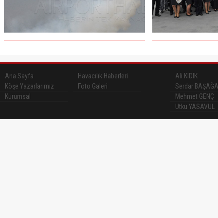
Ana Sayfa
Havacılık Haberleri
Ali KIDIK
Köşe Yazarlarımız
Foto Galeri
Serdar BAŞAĞ
Kurumsal
Mehmet GENÇ
Utku YASAVUL